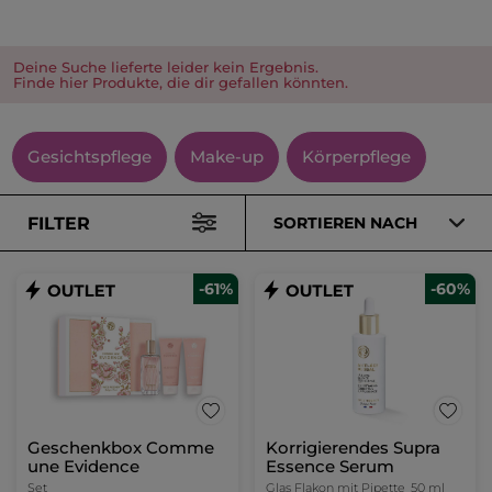
Deine Suche lieferte leider kein Ergebnis.
Finde hier Produkte, die dir gefallen könnten.
Gesichtspflege
Make-up
Körperpflege
FILTER
SORTIEREN NACH
-61%
-60%
Geschenkbox Comme
Korrigierendes Supra
une Evidence
Essence Serum
Set
Glas Flakon mit Pipette
50 ml