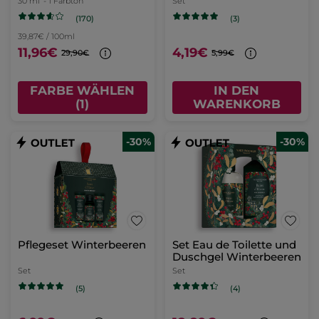
30 ml
- 1 Farbton
Set
(170)
(3)
39,87€ / 100ml
11,96€
4,19€
29,90€
5,99€
FARBE WÄHLEN
IN DEN
(1)
WARENKORB
-30%
-30%
Pflegeset Winterbeeren
Set Eau de Toilette und
Duschgel Winterbeeren
Set
Set
(5)
(4)