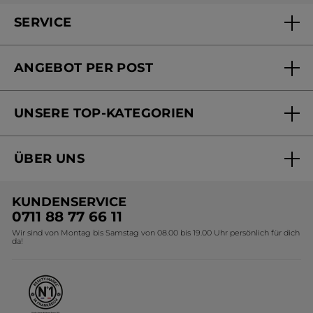
SERVICE
FAQs und Kontakt
ANGEBOT PER POST
Mein Konto
Versandhandel Sendung verfolgen
Online Beauty Beratung
UNSERE TOP-KATEGORIEN
Versandhandel Preisliste
Online Preisliste
Aktuelle Angebote
ÜBER UNS
Black Friday Yves Rocher
Unsere Marke
Weihnachtskollektion
KUNDENSERVICE
Umweltstiftung YR
Geschenkideen Yves Rocher
0711 88 77 66 11
Wir sind von Montag bis Samstag von 08.00 bis 19.00 Uhr persönlich für dich
Affiliate Programm
Kollektion Monoi Yves Rocher
da!
Karriere