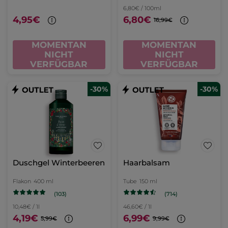
6,80€ / 100ml
4,95€
6,80€
16,99€
MOMENTAN
MOMENTAN
NICHT
NICHT
VERFÜGBAR
VERFÜGBAR
-30%
-30%
Duschgel Winterbeeren
Haarbalsam
Flakon
400 ml
Tube
150 ml
(103)
(714)
10,48€ / 1l
46,60€ / 1l
4,19€
6,99€
5,99€
9,99€