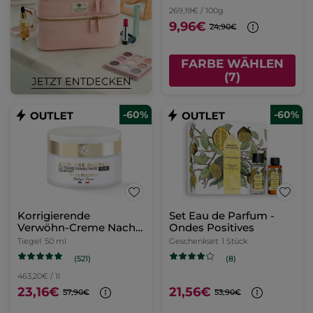
269,19€ / 100g
9,96€
24,90€
FARBE WÄHLEN
(7)
-60%
-60%
Korrigierende
Set Eau de Parfum -
Verwöhn-Creme Nacht
Ondes Positives
50 ml
Tiegel
50 ml
Geschenkset
1 Stück
(521)
(8)
463,20€ / 1l
23,16€
21,56€
57,90€
53,90€