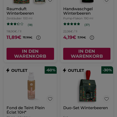
Raumduft
Handwaschgel
Winterbeeren
Winterbeeren
Zerstäuber
100 ml
Pump-Flakon
190 ml
(18)
(37)
118,90€ / 1l
22,06€ / 1l
11,89€
4,19€
16,99€
5,99€
IN DEN
IN DEN
WARENKORB
WARENKORB
-60%
-30%
Fond de Teint Plein
Duo-Set Winterbeeren
Éclat 10H*