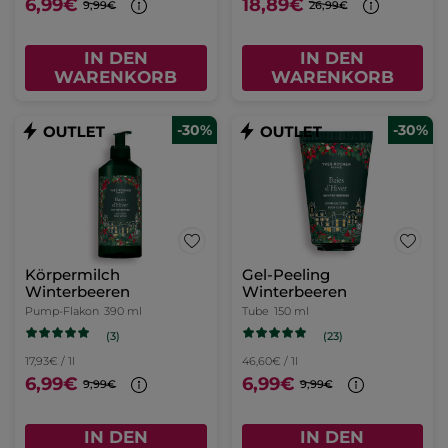
6,99€
18,89€
9,99€
26,99€
IN DEN
IN DEN
WARENKORB
WARENKORB
-30%
-30%
Körpermilch
Gel-Peeling
Winterbeeren
Winterbeeren
Pump-Flakon
390 ml
Tube
150 ml
(3)
(23)
17,93€ / 1l
46,60€ / 1l
6,99€
6,99€
9,99€
9,99€
IN DEN
IN DEN