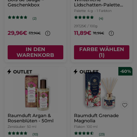
Geschenkbox
Lidschatten-Palette
Blick – Limited Edition
Palette
4 g
- 1 Farbton
(4)
(2)
297,25€ / 100g
29,96€
11,89€
63,90€
16,99€
IN DEN
FARBE WÄHLEN
WARENKORB
(1)
-60%
Raumduft Argan &
Raumduft Grenade
Rosenblüten - 50ml
Magnolia
Zerstäuber
50 ml
Flakon
100 ml
(23)
(10)