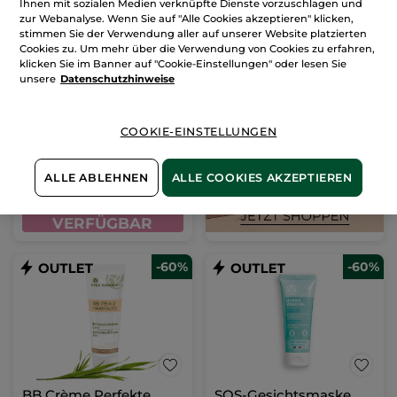
Ihnen mit sozialen Medien verknüpfte Dienste vorzuschlagen und
zur Webanalyse. Wenn Sie auf "Alle Cookies akzeptieren" klicken,
stimmen Sie der Verwendung aller auf unserer Website platzierten
Rouge Elixir Glow
Cookies zu. Um mehr über die Verwendung von Cookies zu erfahren,
klicken Sie im Banner auf "Cookie-Einstellungen" oder lesen Sie
unsere
Datenschutzhinweise
Stift
3.5 g
- 3 Nuancen
(236)
284,58€ / 100g
COOKIE-EINSTELLUNGEN
9,96€
24,90€
ALLE ABLEHNEN
ALLE COOKIES AKZEPTIEREN
MOMENTAN
NICHT
VERFÜGBAR
-60%
-60%
BB Crème Perfekte
SOS-Gesichtsmaske