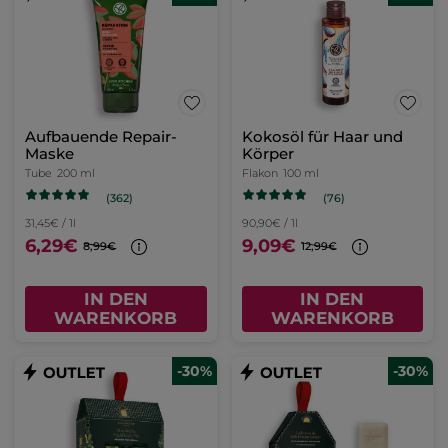
Aufbauende Repair-
Kokosöl für Haar und
Maske
Körper
Tube
200 ml
Flakon
100 ml
(362)
(76)
31,45€ / 1l
90,90€ / 1l
6,29€
9,09€
8,99€
12,99€
IN DEN
IN DEN
WARENKORB
WARENKORB
-30%
-30%