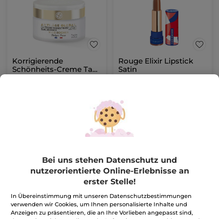
Korrigierende
Rouge Elixir Lipstick
Schönheits-Creme Tag
Satin
- Alle Hauttypen 50ml
Tiegel
50 ml
Stick
3.7 g
- 19 Nuancen
(1232)
(315)
463,20€ / 1l
269,19€ / 100g
23,16€
9,96€
57,90€
24,90€
IN DEN
FARBE WÄHLEN
WARENKORB
(19)
Bei uns stehen Datenschutz und
nutzerorientierte Online-Erlebnisse an
-60%
erster Stelle!
In Übereinstimmung mit unseren Datenschutzbestimmungen
verwenden wir Cookies, um Ihnen personalisierte Inhalte und
Anzeigen zu präsentieren, die an Ihre Vorlieben angepasst sind,