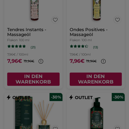
Tendres Instants -
Ondes Positives -
Massageöl
Massageöl
Flakon
100 ml
Flakon
100 ml
(21)
(13)
7,96€ / 100ml
7,96€ / 100ml
7,96€
7,96€
19,90€
19,90€
IN DEN
IN DEN
WARENKORB
WARENKORB
-30%
-30%