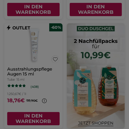
IN DEN
IN DEN
WARENKORB
WARENKORB
-60%
Ausstrahlungspflege
Augen 15 ml
Tube
15 ml
(408)
1.250,67€ / 1l
18,76€
46,90€
IN DEN
WARENKORB