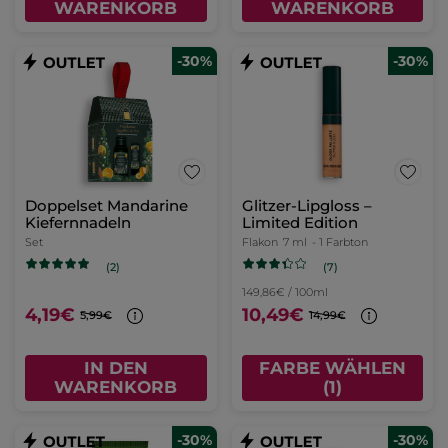
WARENKORB
WARENKORB
-30%
-30%
Doppelset Mandarine
Glitzer-Lipgloss –
Kiefernnadeln
Limited Edition
Set
Flakon
7 ml
- 1 Farbton
(7)
(2)
149,86€ / 100ml
4,19€
10,49€
5,99€
14,99€
IN DEN
FARBE WÄHLEN
WARENKORB
(1)
-30%
-30%