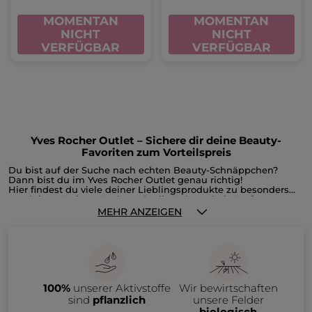
MOMENTAN
MOMENTAN
NICHT
NICHT
VERFÜGBAR
VERFÜGBAR
Yves Rocher Outlet – Sichere dir deine Beauty-
Favoriten zum Vorteilspreis
Du bist auf der Suche nach echten Beauty-Schnäppchen?
Dann bist du im Yves Rocher Outlet genau richtig!
Hier findest du viele deiner Lieblingsprodukte zu besonders
attraktiven Preisen. Du hast du die Gelegenheit, Parfums,
Gesichts- und Körperpflege, Make-up, Reste der
MEHR ANZEIGEN
Weihnachtskollektion oder Accessoires reduziert zu shoppen,
bevor sie unser Sortiment verlassen. Im Outlet bieten wir dir
ausgewählte Produkte aus auslaufenden Kollektionen an –
natürlich nur, solange der Vorrat reicht.
Im Yves Rocher Outlet erwarten dich zahlreiche Beauty-
Produkte zu attraktiven Preisen, darunter:
• Gesichtspflege wie Tages- und Nachtcremes, Seren oder
100%
unserer Aktivstoffe
Wir bewirtschaften
Make-up-Entferner
• Haarpflege wie Shampoos, Spülungen und Haarmasken
sind
pflanzlich
unsere Felder
• Make-up & Accessoires wie Foundation, Rouge, Lidschatten,
biologisch