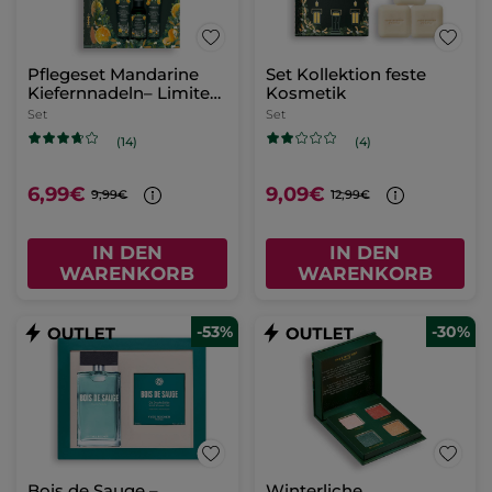
Pflegeset Mandarine
Set Kollektion feste
Kiefernnadeln– Limited
Kosmetik
Edition
Set
Set
(14)
(4)
6,99€
9,09€
9,99€
12,99€
IN DEN
IN DEN
WARENKORB
WARENKORB
-53%
-30%
Bois de Sauge –
Winterliche