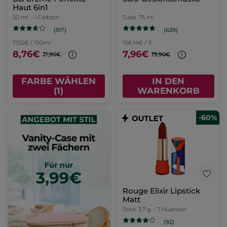
Haut 6in1
50 ml
- 1 Farbton
Tube
75 ml
(517)
(629)
17,52€ / 100ml
106,14€ / 1l
8,76€
7,96€
21,90€
19,90€
FARBE WÄHLEN
IN DEN
(1)
WARENKORB
-60%
Rouge Elixir Lipstick
Matt
Stick
3.7 g
- 7 Nuancen
(92)