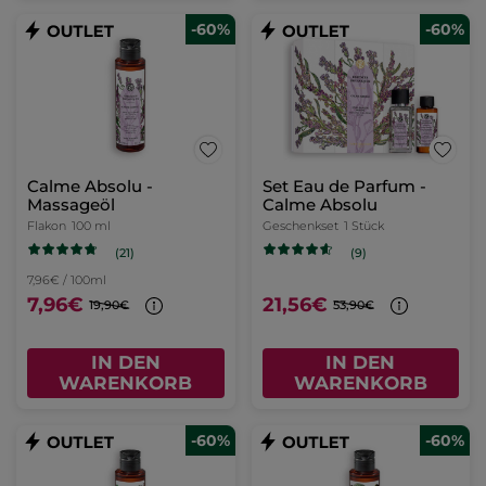
-60%
-60%
Calme Absolu -
Set Eau de Parfum -
Massageöl
Calme Absolu
Flakon
100 ml
Geschenkset
1 Stück
(21)
(9)
7,96€ / 100ml
7,96€
21,56€
19,90€
53,90€
IN DEN
IN DEN
WARENKORB
WARENKORB
-60%
-60%