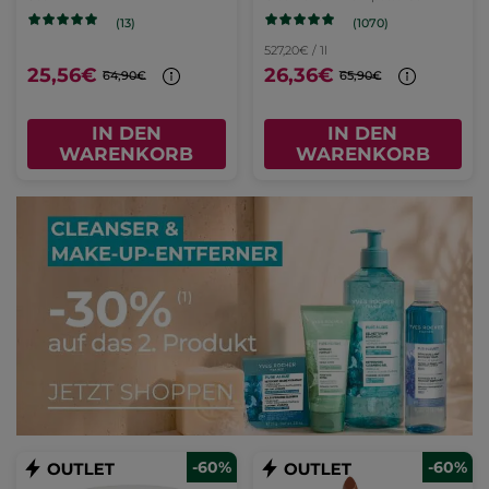
(1070)
(13)
527,20€ / 1l
25,56€
26,36€
64,90€
65,90€
IN DEN
IN DEN
WARENKORB
WARENKORB
-60%
-60%