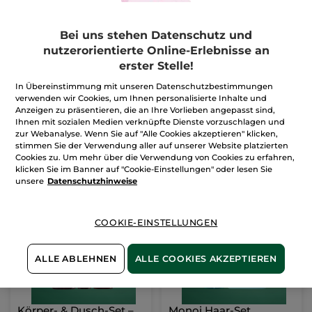
Bei uns stehen Datenschutz und
Haarpflege-Set – Repair
Monoi Handcreme-Set
nutzerorientierte Online-Erlebnisse an
erster Stelle!
1 Stück
1 Stück
In Übereinstimmung mit unseren Datenschutzbestimmungen
(2)
(746)
verwenden wir Cookies, um Ihnen personalisierte Inhalte und
Anzeigen zu präsentieren, die an Ihre Vorlieben angepasst sind,
12,99€
5,99€
Ihnen mit sozialen Medien verknüpfte Dienste vorzuschlagen und
16,98€
6,98€
zur Webanalyse. Wenn Sie auf "Alle Cookies akzeptieren" klicken,
stimmen Sie der Verwendung aller auf unserer Website platzierten
IN DEN
IN DEN
Cookies zu. Um mehr über die Verwendung von Cookies zu erfahren,
klicken Sie im Banner auf "Cookie-Einstellungen" oder lesen Sie
WARENKORB
WARENKORB
unsere
Datenschutzhinweise
-29%
-21%
COOKIE-EINSTELLUNGEN
ALLE ABLEHNEN
ALLE COOKIES AKZEPTIEREN
Körper- & Dusch-Set –
Monoi Haar-Set