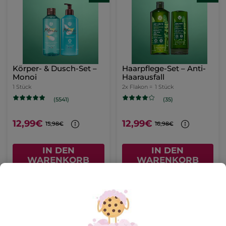
Körper- & Dusch-Set –
Haarpflege-Set – Anti-
Monoi
Haarausfall
1 Stück
2x Flakon =
1 Stück
(5541)
(35)
12,99€
12,99€
15,98€
16,98€
IN DEN
IN DEN
WARENKORB
WARENKORB
-23%
-14%