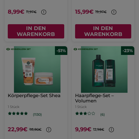
8,99€
15,99€
11,97€
19,97€
IN DEN
IN DEN
WARENKORB
WARENKORB
-51%
-23%
Körperpflege-Set Shea
Haarpflege-Set –
Volumen
1 Stück
1 Stück
(1130)
(6)
22,99€
9,99€
46,80€
12,98€