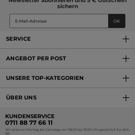
Newsletter
abonnieren und
5 € Gutschein
sichern
OK
SERVICE
FAQs und Kontakt
ANGEBOT PER POST
Mein Konto
Versandhandel Sendung verfolgen
Online Beauty Beratung
UNSERE TOP-KATEGORIEN
Versandhandel Preisliste
Online Preisliste
Aktuelle Angebote
ÜBER UNS
Black Friday Yves Rocher
Unsere Marke
Weihnachtskollektion
KUNDENSERVICE
Umweltstiftung YR
Geschenkideen Yves Rocher
0711 88 77 66 11
Wir sind von Montag bis Samstag von 08.00 bis 19.00 Uhr persönlich für dich
Affiliate Programm
Kollektion Monoi Yves Rocher
da!