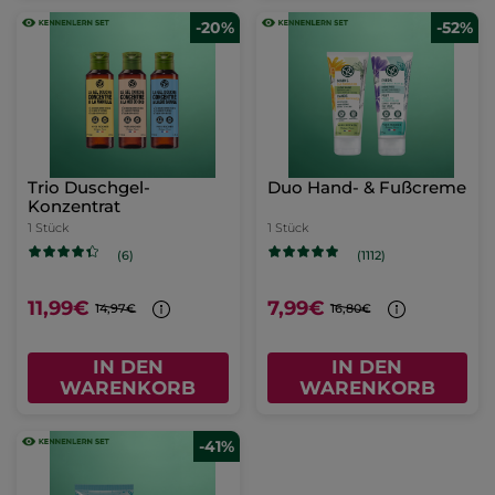
-20%
-52%
Trio Duschgel-
Duo Hand- & Fußcreme
Konzentrat
1 Stück
1 Stück
(6)
(1112)
11,99€
7,99€
14,97€
16,80€
IN DEN
IN DEN
WARENKORB
WARENKORB
-41%