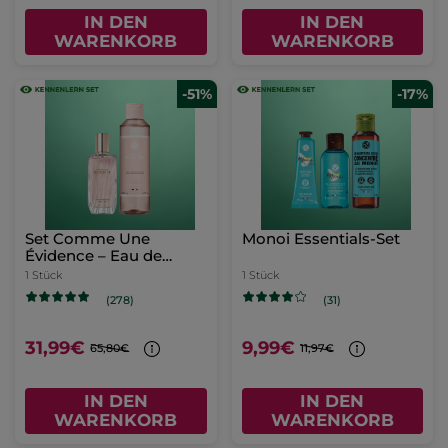
IN DEN
IN DEN
WARENKORB
WARENKORB
-51%
-17%
Set Comme Une
Monoi Essentials-Set
Évidence – Eau de
Parfum & Duschgel
1 Stück
1 Stück
(278)
(31)
31,99€
9,99€
65,80€
11,97€
IN DEN
IN DEN
WARENKORB
WARENKORB