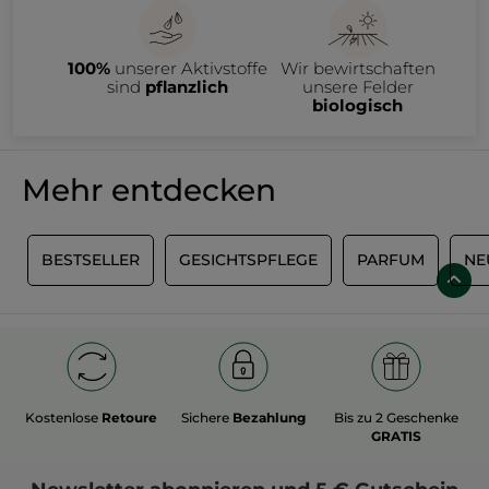
100%
unserer Aktivstoffe
Wir bewirtschaften
sind
pflanzlich
unsere Felder
biologisch
Mehr entdecken
P
BESTSELLER
GESICHTSPFLEGE
PARFUM
NE
Kostenlose
Retoure
Sichere
Bezahlung
Bis zu 2 Geschenke
GRATIS