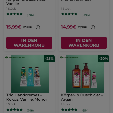
Vanille
1 Stück
1 Stück
(596)
(1494)
15,99€
14,99€
22,47€
18,98€
IN DEN
IN DEN
WARENKORB
WARENKORB
-25%
-20%
Trio Handcremes –
Körper- & Dusch-Set –
Kokos, Vanille, Monoi
Argan
1 Stück
1 Stück
(748)
(654)