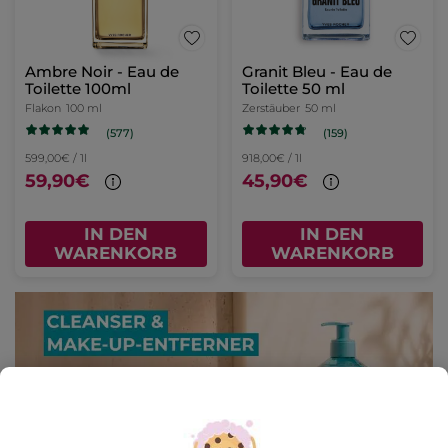
Ambre Noir - Eau de
Granit Bleu - Eau de
Toilette 100ml
Toilette 50 ml
Flakon
100 ml
Zerstäuber
50 ml
(577)
(159)
599,00€ / 1l
918,00€ / 1l
59,90€
45,90€
IN DEN
IN DEN
WARENKORB
WARENKORB