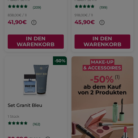
(209)
(199)
838,00€ / 1l
918,00€ / 1l
41,90€
45,90€
IN DEN
IN DEN
WARENKORB
WARENKORB
-50%
Set Granit Bleu
1 Stück
(162)