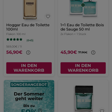
Hoggar Eau de Toilette
1+1 Eau de Toilette Bois
100ml
de Sauge 50 ml
Flakon
100 ml
2x Flakon =
1 Stück
(645)
569,00€ / 1l
56,90€
45,90€
91,80€
IN DEN
IN DEN
WARENKORB
WARENKORB