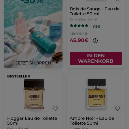
Bois de Sauge - Eau de
Toilette 50 ml
Zerstäuber
50 ml
(154)
918,00€ / 1l
45,90€
IN DEN
WARENKORB
BESTSELLER
Hoggar Eau de Toilette
Ambre Noir - Eau de
50ml
Toilette 50ml
Flakon
50 ml
Flakon
50 ml