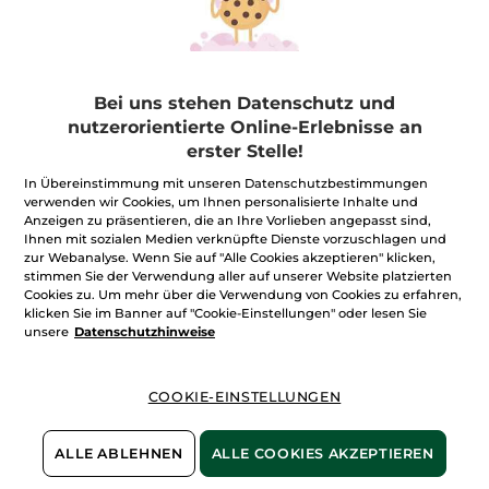
Bei uns stehen Datenschutz und
nutzerorientierte Online-Erlebnisse an
erster Stelle!
In Übereinstimmung mit unseren Datenschutzbestimmungen
verwenden wir Cookies, um Ihnen personalisierte Inhalte und
Anzeigen zu präsentieren, die an Ihre Vorlieben angepasst sind,
Ihnen mit sozialen Medien verknüpfte Dienste vorzuschlagen und
Granit Bleu - Eau de
1+1 Hoggar Eau de
zur Webanalyse. Wenn Sie auf "Alle Cookies akzeptieren" klicken,
Toilette 100 ml
Toilette 100ml
stimmen Sie der Verwendung aller auf unserer Website platzierten
Cookies zu. Um mehr über die Verwendung von Cookies zu erfahren,
Zerstäuber
100 ml
2 x 100 ml Flakon =
1 Stück
klicken Sie im Banner auf "Cookie-Einstellungen" oder lesen Sie
(457)
(653)
unsere
Datenschutzhinweise
599,00€ / 1l
59,90€
56,90€
113,80€
COOKIE-EINSTELLUNGEN
IN DEN
IN DEN
WARENKORB
WARENKORB
ALLE ABLEHNEN
ALLE COOKIES AKZEPTIEREN