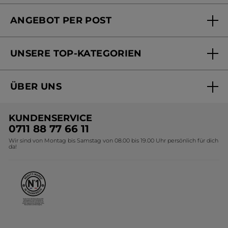
FAQs und Kontakt
ANGEBOT PER POST
Mein Konto
Versandhandel Sendung verfolgen
Online Beauty Beratung
UNSERE TOP-KATEGORIEN
Versandhandel Preisliste
Online Preisliste
Aktuelle Angebote
ÜBER UNS
Black Friday Yves Rocher
Unsere Marke
Weihnachtskollektion
KUNDENSERVICE
Umweltstiftung YR
Geschenkideen Yves Rocher
0711 88 77 66 11
Wir sind von Montag bis Samstag von 08.00 bis 19.00 Uhr persönlich für dich
Affiliate Programm
Kollektion Monoi Yves Rocher
da!
Karriere