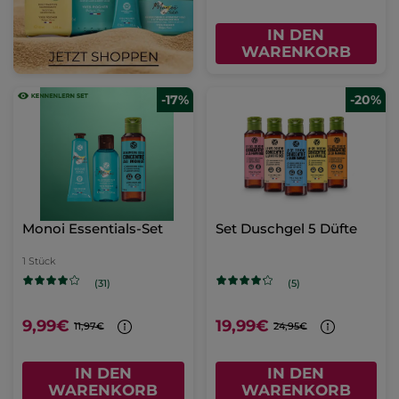
IN DEN
WARENKORB
-17%
-20%
Monoi Essentials-Set
Set Duschgel 5 Düfte
1 Stück
(31)
(5)
9,99€
19,99€
11,97€
24,95€
IN DEN
IN DEN
WARENKORB
WARENKORB