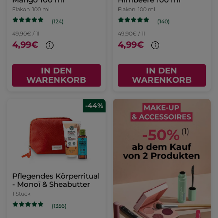
Flakon
100 ml
Flakon
100 ml
(124)
(140)
49,90€ / 1l
49,90€ / 1l
4,99€
4,99€
IN DEN
IN DEN
WARENKORB
WARENKORB
-44%
Pflegendes Körperritual
- Monoï & Sheabutter
1 Stück
(1356)