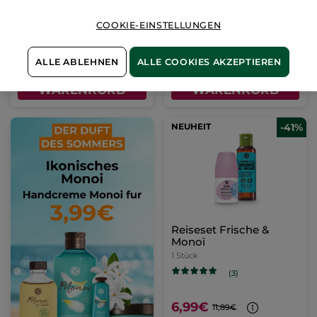
(22)
(10)
COOKIE-EINSTELLUNGEN
9,99€
5,99€
12,98€
8,49€
ALLE ABLEHNEN
ALLE COOKIES AKZEPTIEREN
IN DEN
IN DEN
WARENKORB
WARENKORB
NEUHEIT
-41%
Reiseset Frische &
Monoï
1 Stück
(3)
6,99€
11,89€