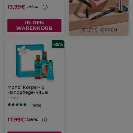
13,99€
24,89€
IN DEN
WARENKORB
-25%
Monoï Körper- &
Handpflege-Ritual
1 Stück
(1909)
17,99€
23,97€