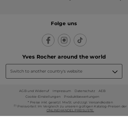
Folge uns
Yves Rocher around the world
Switch to another country's website
AGB und Widerruf
Impressum
Datenschutz
AEB
Cookie-Einstellungen
Produktbewertungen
* Preise inkl. gesetzl. MwSt. und zzgl. Versandkosten
(1)
Preisvorteil: Im Vergleich zu unseren gültigen Katalog-Preisen der
ONLINEHANDEL PREISLISTE.