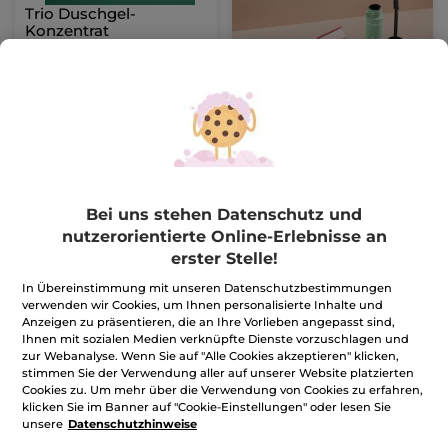
Trio Duschgel-
Konzentrat
1 Stück
(6)
11,99€
14,97€
IN DEN
WARENKORB
Bei uns stehen Datenschutz und
nutzerorientierte Online-Erlebnisse an
-23%
NEUHEIT
-29%
erster Stelle!
In Übereinstimmung mit unseren Datenschutzbestimmungen
verwenden wir Cookies, um Ihnen personalisierte Inhalte und
Anzeigen zu präsentieren, die an Ihre Vorlieben angepasst sind,
Ihnen mit sozialen Medien verknüpfte Dienste vorzuschlagen und
zur Webanalyse. Wenn Sie auf "Alle Cookies akzeptieren" klicken,
stimmen Sie der Verwendung aller auf unserer Website platzierten
Cookies zu. Um mehr über die Verwendung von Cookies zu erfahren,
Duo Dusch-Konzentrat
Reiseset Duo Shampoo
klicken Sie im Banner auf "Cookie-Einstellungen" oder lesen Sie
Essentials
unsere
Datenschutzhinweise
1 Stück
1 Stück