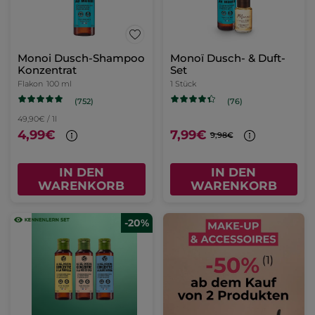
Monoi Dusch-Shampoo
Monoï Dusch- & Duft-
Konzentrat
Set
Flakon
100 ml
1 Stück
(752)
(76)
49,90€ / 1l
4,99€
7,99€
9,98€
IN DEN
IN DEN
WARENKORB
WARENKORB
-20%