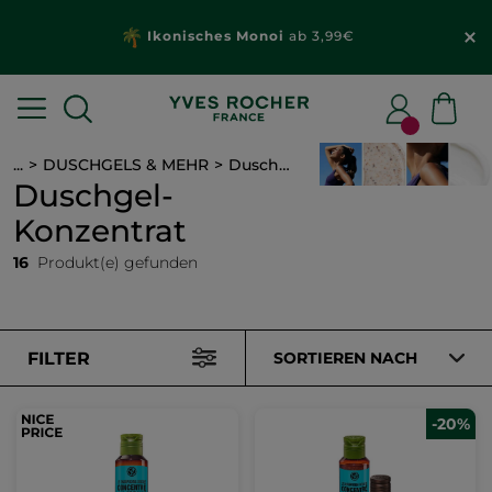
Ikonisches Monoi
ab 3,99€
...
DUSCHGELS & MEHR
Duschgel-Konzentrat
Duschgel-
Konzentrat
16
Produkt(e) gefunden
FILTER
SORTIEREN NACH
-20%