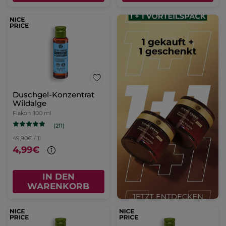
Duschgel-Konzentrat
Wildalge
Flakon
100 ml
(211)
49,90€ / 1l
4,99€
IN DEN
WARENKORB