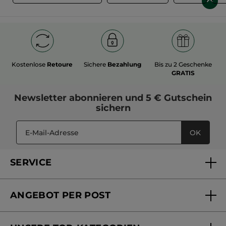
Kostenlose
Retoure
Sichere
Bezahlung
Bis zu 2 Geschenke
GRATIS
Newsletter
abonnieren und
5 € Gutschein
sichern
OK
SERVICE
FAQs und Kontakt
ANGEBOT PER POST
Mein Konto
Versandhandel Sendung verfolgen
Online Beauty Beratung