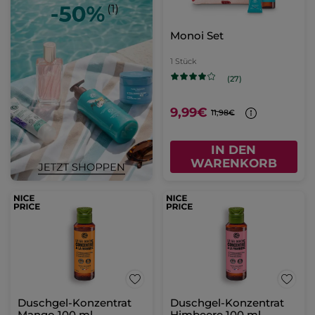
Monoi Set
1 Stück
(27)
9,99€
11,98€
IN DEN
WARENKORB
Duschgel-Konzentrat
Duschgel-Konzentrat
Mango 100 ml
Himbeere 100 ml