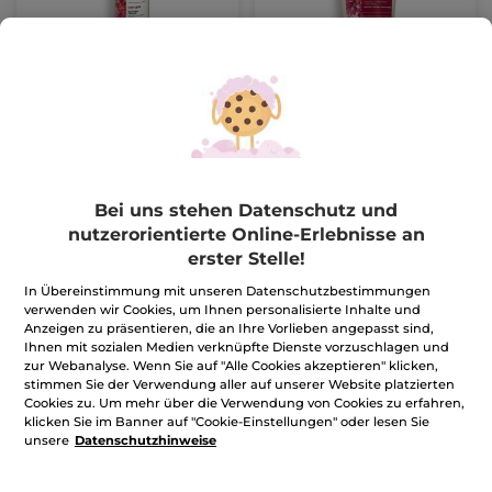
Entspannendes Kälte-
Anti-Cellulite-Gel für
Gel Leichte Beine
den Körper gegen
Orangenhaut
Flakon
200 ml
Tube
200 ml
(522)
(203)
94,50€ / 1l
124,50€ / 1l
18,90€
24,90€
Bei uns stehen Datenschutz und
nutzerorientierte Online-Erlebnisse an
IN DEN
IN DEN
erster Stelle!
WARENKORB
WARENKORB
In Übereinstimmung mit unseren Datenschutzbestimmungen
verwenden wir Cookies, um Ihnen personalisierte Inhalte und
Anzeigen zu präsentieren, die an Ihre Vorlieben angepasst sind,
Ihnen mit sozialen Medien verknüpfte Dienste vorzuschlagen und
zur Webanalyse. Wenn Sie auf "Alle Cookies akzeptieren" klicken,
stimmen Sie der Verwendung aller auf unserer Website platzierten
Cookies zu. Um mehr über die Verwendung von Cookies zu erfahren,
klicken Sie im Banner auf "Cookie-Einstellungen" oder lesen Sie
unsere
Datenschutzhinweise