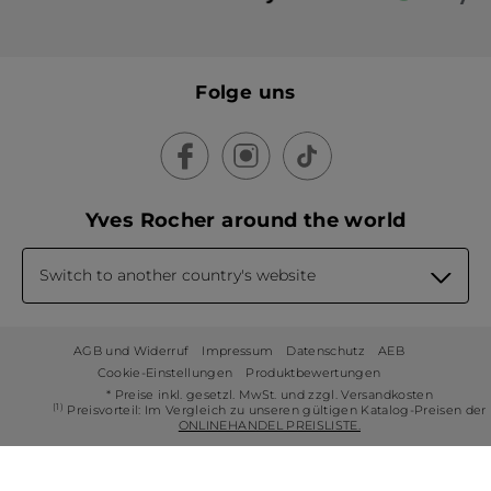
Folge uns
Yves Rocher around the world
Switch to another country's website
AGB und Widerruf
Impressum
Datenschutz
AEB
Cookie-Einstellungen
Produktbewertungen
* Preise inkl. gesetzl. MwSt. und zzgl. Versandkosten
(1)
Preisvorteil: Im Vergleich zu unseren gültigen Katalog-Preisen der
ONLINEHANDEL PREISLISTE.