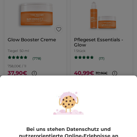
Glow Booster Creme
Pflegeset Essentials -
Glow
Tiegel
50 ml
1 Stück
(778)
(17)
758,00€ / 1l
37,90€
40,99€
82,80€
IN DEN
IN DEN
WARENKORB
WARENKORB
Bei uns stehen Datenschutz und
nutzerorientierte Online-Erlebnisse an