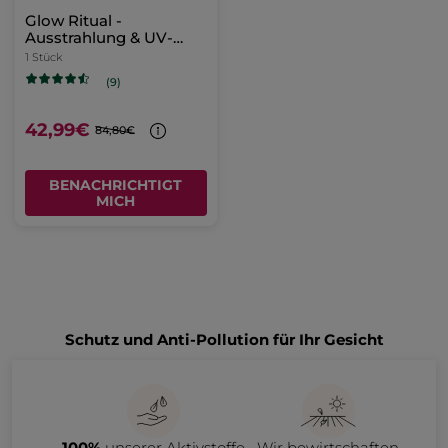
Glow Ritual -
Ausstrahlung & UV-
Schutz
1 Stück
(9)
42,99€
84,80€
BENACHRICHTIGT
MICH
Schutz und Anti-Pollution für Ihr Gesicht
100%
unserer Aktivstoffe
Wir bewirtschaften