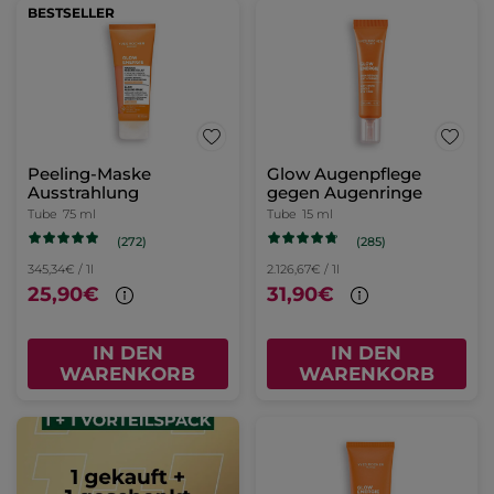
BESTSELLER
Peeling-Maske
Glow Augenpflege
Ausstrahlung
gegen Augenringe
Tube
75 ml
Tube
15 ml
(272)
(285)
345,34€ / 1l
2.126,67€ / 1l
25,90€
31,90€
IN DEN
IN DEN
WARENKORB
WARENKORB