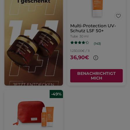
Multi-Protection UV-
Schutz LSF 50+​
Tube
30 ml
(143)
1.230,00€ / 1l
36,90€
BENACHRICHTIGT
MICH
-49%