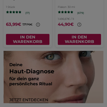
1 Stück
Flakon
30 ml
(679)
(17)
1.496,67€ / 1l
63,99€
44,90€
127,70€
IN DEN
IN DEN
WARENKORB
WARENKORB