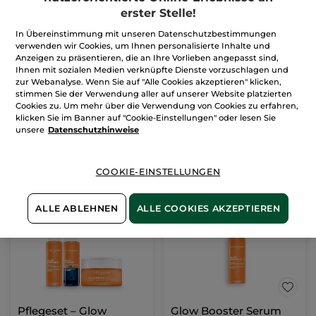
erster Stelle!
In Übereinstimmung mit unseren Datenschutzbestimmungen
Regenerierendes
verwenden wir Cookies, um Ihnen personalisierte Inhalte und
Nachtöl Glow
Anzeigen zu präsentieren, die an Ihre Vorlieben angepasst sind,
Glas Flakon mit Pipette
30 ml
Ihnen mit sozialen Medien verknüpfte Dienste vorzuschlagen und
zur Webanalyse. Wenn Sie auf "Alle Cookies akzeptieren" klicken,
(142)
stimmen Sie der Verwendung aller auf unserer Website platzierten
1.496,67€ / 1l
Cookies zu. Um mehr über die Verwendung von Cookies zu erfahren,
44,90€
klicken Sie im Banner auf "Cookie-Einstellungen" oder lesen Sie
unsere
Datenschutzhinweise
IN DEN
WARENKORB
COOKIE-EINSTELLUNGEN
-50%
ALLE ABLEHNEN
ALLE COOKIES AKZEPTIEREN
Pflegeset – Glow
Glow Booster Serum