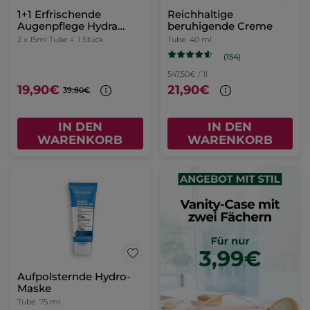
1+1 Erfrischende
Reichhaltige
Augenpflege Hydra
beruhigende Creme
Water-Plump
2 x 15ml Tube =
1 Stück
Tube
40 ml
(154)
547,50€ / 1l
19,90€
21,90€
39,80€
IN DEN
IN DEN
WARENKORB
WARENKORB
Aufpolsternde Hydro-
Maske
Tube
75 ml