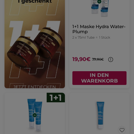
1+1 Maske Hydra Water-
Plump
2 x 75ml Tube =
1 Stück
19,90€
39,80€
IN DEN
WARENKORB