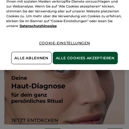
Ihnen mit sozialen Medien verknüpfte Dienste vorzuschlagen und
Feuchtigkeitspflege
Feuchtigkeitsspendende
zur Webanalyse. Wenn Sie auf "Alle Cookies akzeptieren" klicken,
Hydra Water-Plump 75
Gel-Creme
2 x 75ml Glas-Tiegel =
1 Stück
2 x 50ml Glas-Tiegel =
1 Stück
stimmen Sie der Verwendung aller auf unserer Website platzierten
ml
Cookies zu. Um mehr über die Verwendung von Cookies zu erfahren,
klicken Sie im Banner auf "Cookie-Einstellungen" oder lesen Sie
unsere
Datenschutzhinweise
29,90€
21,90€
59,80€
43,80€
COOKIE-EINSTELLUNGEN
IN DEN
IN DEN
WARENKORB
WARENKORB
ALLE ABLEHNEN
ALLE COOKIES AKZEPTIEREN