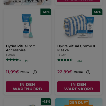
-46%
-50%
Hydra Ritual mit
Hydra Ritual Creme &
Accessoire
Maske
1 Stück
1 Stück
(4)
(352)
11,99€
22,99€
22,40€
45,80€
IN DEN
IN DEN
WARENKORB
WARENKORB
-45%