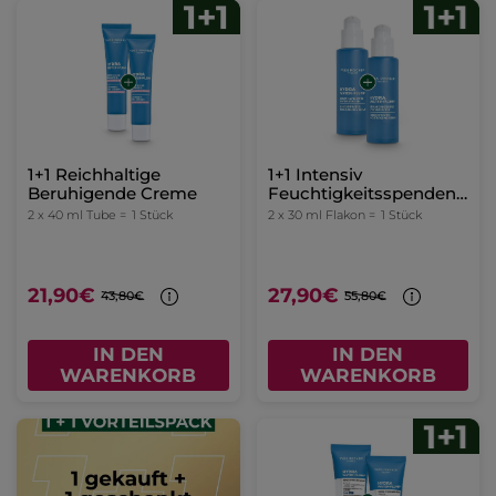
1+1 Reichhaltige
1+1 Intensiv
Beruhigende Creme
Feuchtigkeitsspendendes
Serum
2 x 40 ml Tube =
1 Stück
2 x 30 ml Flakon =
1 Stück
21,90€
27,90€
43,80€
55,80€
IN DEN
IN DEN
WARENKORB
WARENKORB