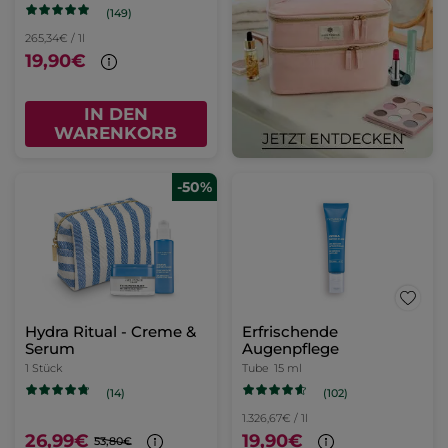
(149)
265,34€ / 1l
19,90€
IN DEN
WARENKORB
-50%
Hydra Ritual - Creme &
Erfrischende
Serum
Augenpflege
1 Stück
Tube
15 ml
(102)
(14)
1.326,67€ / 1l
26,99€
19,90€
53,80€