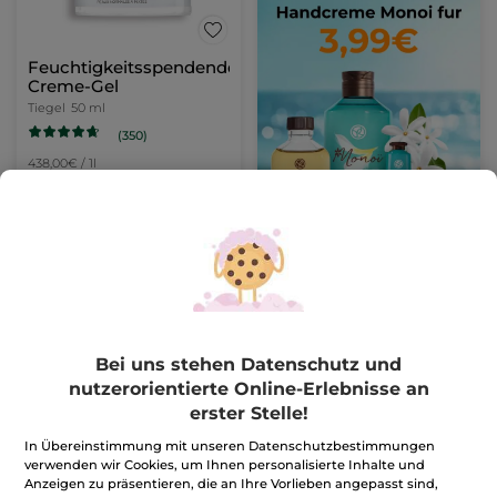
Feuchtigkeitsspendendes
Creme-Gel
Tiegel
50 ml
(350)
438,00€ / 1l
21,90€
IN DEN
WARENKORB
Bei uns stehen Datenschutz und
nutzerorientierte Online-Erlebnisse an
erster Stelle!
In Übereinstimmung mit unseren Datenschutzbestimmungen
verwenden wir Cookies, um Ihnen personalisierte Inhalte und
Anzeigen zu präsentieren, die an Ihre Vorlieben angepasst sind,
1+1 Intensiv
1+1