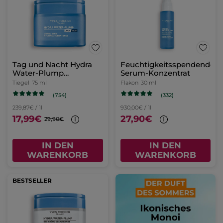
Tag und Nacht Hydra
Feuchtigkeitsspendendes
Water-Plump
Serum-Konzentrat
Intensivpflege 75ml
Tiegel
75 ml
Flakon
30 ml
(754)
(332)
239,87€ / 1l
930,00€ / 1l
17,99€
27,90€
29,90€
IN DEN
IN DEN
WARENKORB
WARENKORB
BESTSELLER