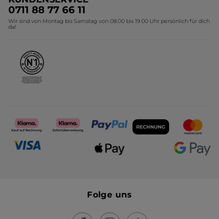
Umweltstiftung YR
Geschenkideen Yves Rocher
0711 88 77 66 11
Wir sind von Montag bis Samstag von 08.00 bis 19.00 Uhr persönlich für dich
Affiliate Programm
Kollektion Monoi Yves Rocher
da!
Karriere
Folge uns