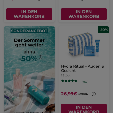
IN DEN
IN DEN
WARENKORB
WARENKORB
-50%
Hydra Ritual - Augen &
Gesicht
1 Stück
(757)
26,99€
53,80€
IN DEN
WARENKORB