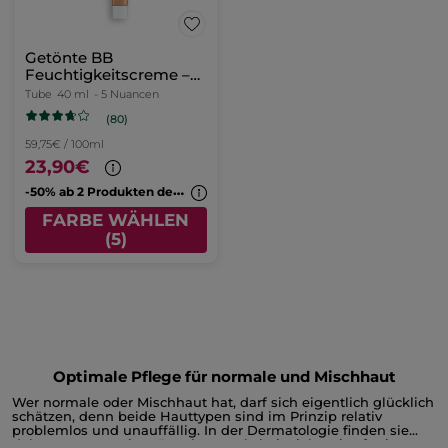
Getönte BB
Feuchtigkeitscreme –
Medium Hell
Tube
40 ml
- 5 Nuancen
(80)
59,75€ / 100ml
23,90€
-
50% ab 2 Produkten deiner Wahl
FARBE WÄHLEN
(5)
Optimale Pflege für normale und Mischhaut
Wer normale oder Mischhaut hat, darf sich eigentlich glücklich
schätzen, denn beide Hauttypen sind im Prinzip relativ
problemlos und unauffällig. In der Dermatologie finden sie
daher etwas weniger Beachtung als beispielsweise fettige