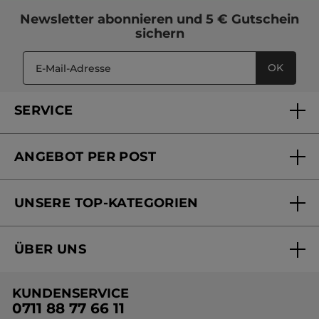
Newsletter
abonnieren und
5 € Gutschein
sichern
OK
SERVICE
FAQs und Kontakt
ANGEBOT PER POST
Mein Konto
Versandhandel Sendung verfolgen
Online Beauty Beratung
UNSERE TOP-KATEGORIEN
Versandhandel Preisliste
Online Preisliste
Aktuelle Angebote
ÜBER UNS
Black Friday Yves Rocher
Unsere Marke
Weihnachtskollektion
KUNDENSERVICE
Umweltstiftung YR
Geschenkideen Yves Rocher
0711 88 77 66 11