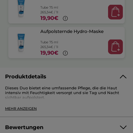
Tube 75 ml
265,34€ / 1l
19,90€
Aufpolsternde Hydro-Maske
Tube 75 ml
265,34€ / 1l
19,90€
Produktdetails
Dieses Duo bietet eine umfassende Pflege, die die Haut
intensiv mit Feuchtigkeit versorgt und sie Tag und Nacht
sichtbar aufpolstert.
Dieses Set enthält:
MEHR ANZEIGEN
- 2x Aufpolsternde Hydro-Maske (75 ml):
Diese multifunktionale Pflege kann sowohl als Maske als
auch als Nachtpflege verwendet werden und sorgt für eine
Bewertungen
optimale Feuchtigkeitsversorgung. Als Maske spendet sie