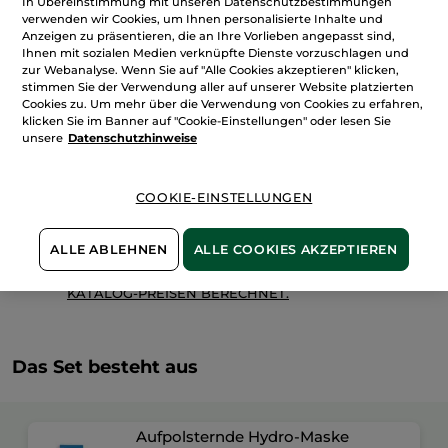
In Übereinstimmung mit unseren Datenschutzbestimmungen
Plump
verwenden wir Cookies, um Ihnen personalisierte Inhalte und
Anzeigen zu präsentieren, die an Ihre Vorlieben angepasst sind,
IN DEN WARENKORB
Ihnen mit sozialen Medien verknüpfte Dienste vorzuschlagen und
zur Webanalyse. Wenn Sie auf "Alle Cookies akzeptieren" klicken,
stimmen Sie der Verwendung aller auf unserer Website platzierten
Cookies zu. Um mehr über die Verwendung von Cookies zu erfahren,
Freie Versandkosten ab 20€
klicken Sie im Banner auf "Cookie-Einstellungen" oder lesen Sie
Lieferung zwischen dem 11/08 und dem 12/08
unsere
Datenschutzhinweise
Sichere Zahlung
100 % zufrieden oder Geld zurück
COOKIE-EINSTELLUNGEN
Preisangaben inkl. MwSt. und zzgl. Versandkosten in
Höhe von 3,99 €.
ALLE ABLEHNEN
ALLE COOKIES AKZEPTIEREN
ES GELTEN UNSERE AGBS. UNSERE ANGEBOTS-
PREISE WERDEN IM VERGLEICH ZU UNSEREN
KATALOG-PREISEN BERECHNET.
Das Set besteht aus
Aufpolsternde Hydro-Maske