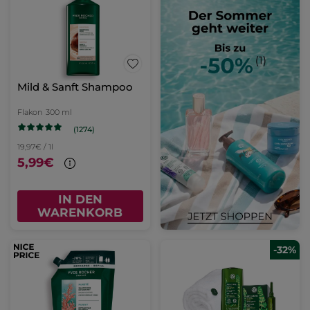
Mild & Sanft Shampoo
Flakon
300 ml
(1274)
19,97€ / 1l
5,99€
IN DEN
WARENKORB
-32%