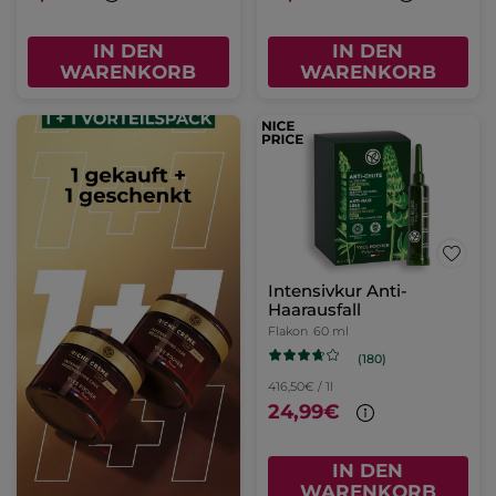
IN DEN
IN DEN
WARENKORB
WARENKORB
Intensivkur Anti-
Haarausfall
Flakon
60 ml
(180)
416,50€ / 1l
24,99€
IN DEN
WARENKORB