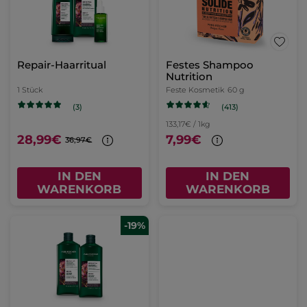
Repair-Haarritual
Festes Shampoo
Nutrition
1 Stück
Feste Kosmetik
60 g
(413)
(3)
133,17€ / 1kg
28,99€
7,99€
36,97€
IN DEN
IN DEN
WARENKORB
WARENKORB
-19%