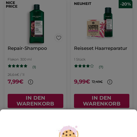
NEUHEIT
-20%
Repair-Shampoo
Reiseset Haarreparatur
Flakon
300 ml
1 Stück
(1)
(7)
26,64€ / 1l
7,99€
9,99€
12,49€
IN DEN
IN DEN
WARENKORB
WARENKORB