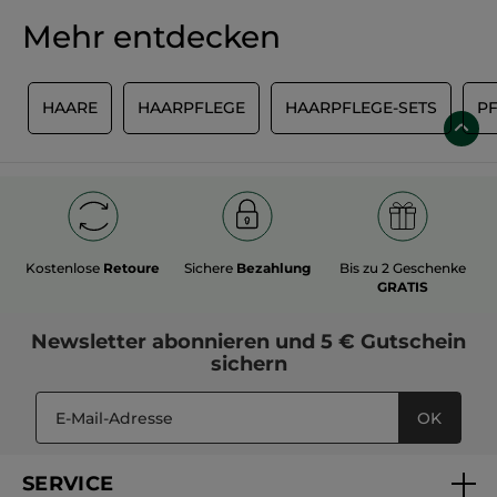
Mehr entdecken
G
HAARE
HAARPFLEGE
HAARPFLEGE-SETS
P
Kostenlose
Retoure
Sichere
Bezahlung
Bis zu 2 Geschenke
GRATIS
Newsletter
abonnieren und
5 € Gutschein
sichern
OK
SERVICE