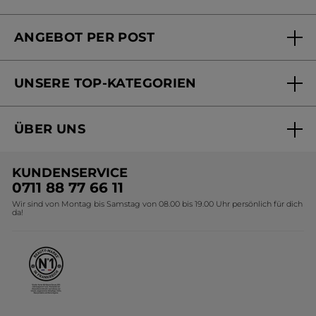
FAQs und Kontakt
ANGEBOT PER POST
Mein Konto
Versandhandel Sendung verfolgen
Online Beauty Beratung
UNSERE TOP-KATEGORIEN
Versandhandel Preisliste
Online Preisliste
Aktuelle Angebote
ÜBER UNS
Black Friday Yves Rocher
Unsere Marke
Weihnachtskollektion
KUNDENSERVICE
Umweltstiftung YR
Geschenkideen Yves Rocher
0711 88 77 66 11
Wir sind von Montag bis Samstag von 08.00 bis 19.00 Uhr persönlich für dich
Affiliate Programm
Kollektion Monoi Yves Rocher
da!
Karriere