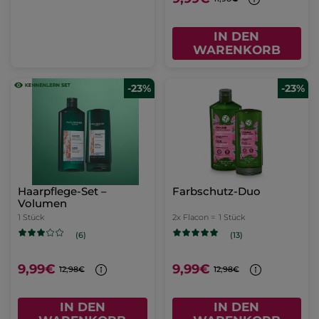
IN DEN
WARENKORB
-23%
-23%
Haarpflege-Set –
Farbschutz-Duo
Volumen
1 Stück
2x Flacon =
1 Stück
(6)
(13)
9,99€
9,99€
12,98€
12,98€
IN DEN
IN DEN