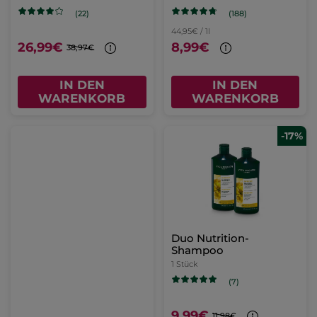
(188)
(22)
44,95€ / 1l
26,99€
8,99€
38,97€
IN DEN
IN DEN
WARENKORB
WARENKORB
-17%
Duo Nutrition-
Shampoo
1 Stück
(7)
9,99€
11,98€