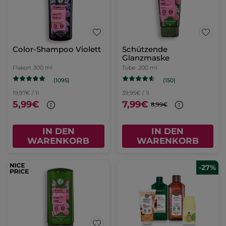
Color-Shampoo Violett
Schützende
Glanzmaske
Flakon
300 ml
Tube
200 ml
(1095)
(150)
19,97€ / 1l
39,95€ / 1l
5,99€
7,99€
8,99€
IN DEN
IN DEN
WARENKORB
WARENKORB
-27%