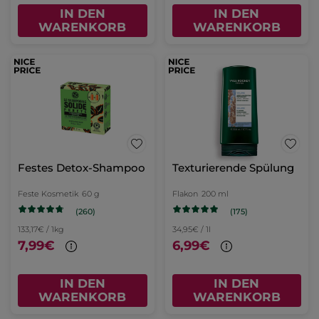
IN DEN
IN DEN
WARENKORB
WARENKORB
Festes Detox-Shampoo
Texturierende Spülung
Feste Kosmetik
60 g
Flakon
200 ml
(260)
(175)
133,17€ / 1kg
34,95€ / 1l
7,99€
6,99€
IN DEN
IN DEN
WARENKORB
WARENKORB