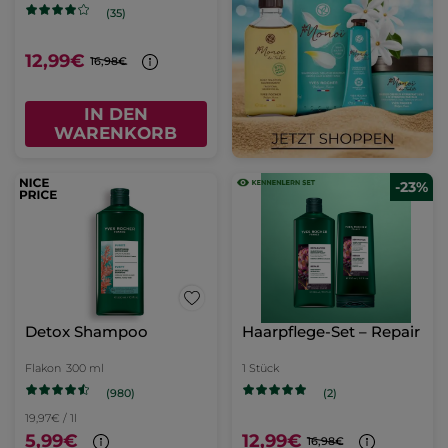
(35)
12,99€
16,98€
IN DEN
WARENKORB
-23%
Detox Shampoo
Haarpflege-Set – Repair
Flakon
300 ml
1 Stück
(980)
(2)
19,97€ / 1l
5,99€
12,99€
16,98€