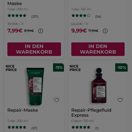
Maske
Tube
200 ml
Tube
150 ml
(217)
(54)
39,95€ / 1l
66,60€ / 1l
7,99€
9,99€
8,99€
11,99€
IN DEN
IN DEN
WARENKORB
WARENKORB
-11%
-10%
Repair-Maske
Repair-Pflegefluid
Express
Tube
200 ml
Flakon
150 ml
(57)
(1)