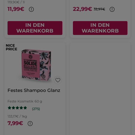
119,90€ / 1l
11,99€
22,99€
32,97€
IN DEN
IN DEN
WARENKORB
WARENKORB
Festes Shampoo Glanz
Feste Kosmetik
60 g
(275)
133,17€ / 1kg
7,99€