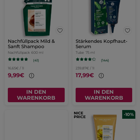
Nachfüllpack Mild &
Stärkendes Kopfhaut-
Sanft Shampoo
Serum
Nachfüllpack
600 ml
Tube
75 ml
(41)
(144)
16,65€ / 1l
239,87€ / 1l
9,99€
17,99€
IN DEN
IN DEN
WARENKORB
WARENKORB
-10%