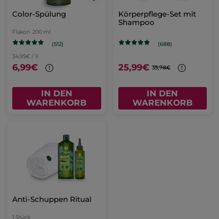
Color-Spülung
Körperpflege-Set mit
Shampoo
Flakon
200 ml
(512)
(688)
34,95€ / 1l
6,99€
25,99€
35,78€
IN DEN
IN DEN
WARENKORB
WARENKORB
Anti-Schuppen Ritual
1 Stück