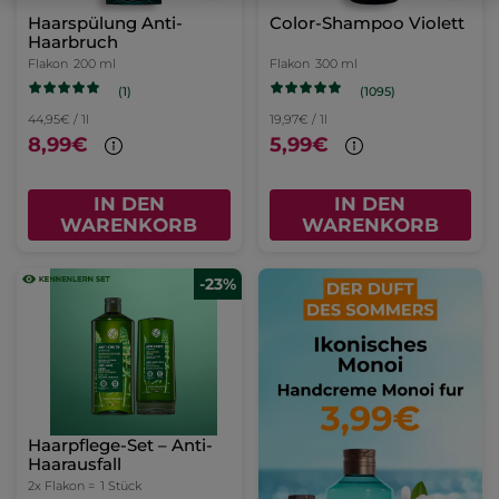
Haarspülung Anti-
Color-Shampoo Violett
Haarbruch
Flakon
200 ml
Flakon
300 ml
(1)
(1095)
44,95€ / 1l
19,97€ / 1l
8,99€
5,99€
IN DEN
IN DEN
WARENKORB
WARENKORB
-23%
Haarpflege-Set – Anti-
Haarausfall
2x Flakon =
1 Stück