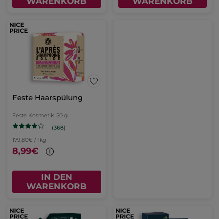
WARENKORB
WARENKORB
Feste Haarspülung
Feste Kosmetik
50 g
(368)
179,80€ / 1kg
8,99€
IN DEN
WARENKORB