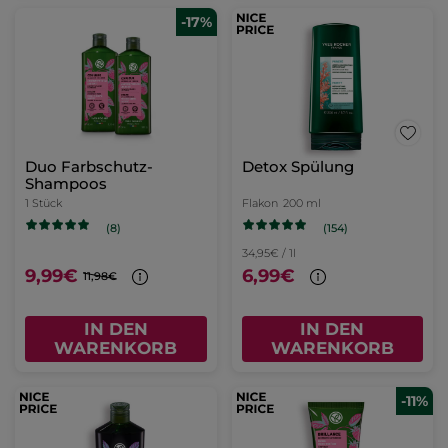
-17%
Duo Farbschutz-
Detox Spülung
Shampoos
1 Stück
Flakon
200 ml
(154)
(8)
34,95€ / 1l
9,99€
6,99€
11,98€
IN DEN
IN DEN
WARENKORB
WARENKORB
-11%