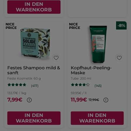
IN DEN
WARENKORB
-8%
Festes Shampoo mild &
Kopfhaut-Peeling-
sanft
Maske
Feste Kosmetik
60 g
Tube
200 ml
(417)
(145)
133,17€ / 1kg
59,95€ / 1l
7,99€
11,99€
12,99€
IN DEN
IN DEN
WARENKORB
WARENKORB