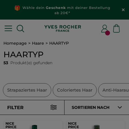
Wähle dein
Geschenk
mit deiner Bestellung
ab 20€*
Homepage
Haare
HAARTYP
HAARTYP
53
Produkt(e) gefunden
Strapaziertes Haar
Coloriertes Haar
Anti-Haaraus
FILTER
SORTIEREN NACH