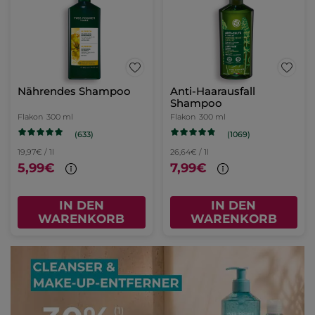
Nährendes Shampoo
Anti-Haarausfall
Shampoo
Flakon
300 ml
Flakon
300 ml
(633)
(1069)
19,97€ / 1l
26,64€ / 1l
5,99€
7,99€
IN DEN
IN DEN
WARENKORB
WARENKORB