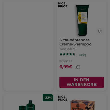
Ultra-nährendes
Creme-Shampoo
Tube
250 ml
(308)
27,96€ / 1l
6,99€
IN DEN
WARENKORB
-22%