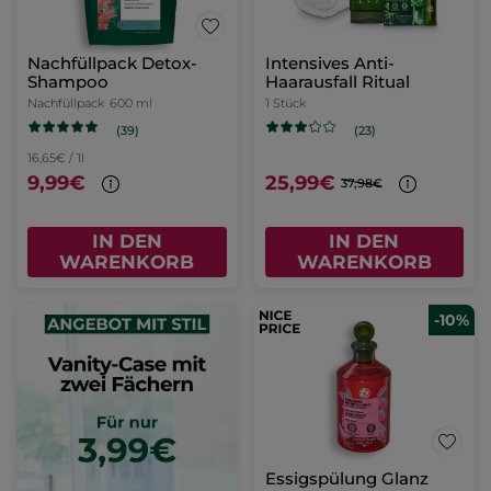
Nachfüllpack Detox-
Intensives Anti-
Shampoo
Haarausfall Ritual
Nachfüllpack
600 ml
1 Stück
(39)
(23)
16,65€ / 1l
9,99€
25,99€
37,98€
IN DEN
IN DEN
WARENKORB
WARENKORB
-10%
Essigspülung Glanz