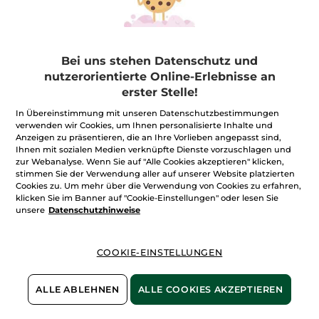
Bei uns stehen Datenschutz und
Nachfüllpack Repair-
Shampoo
nutzerorientierte Online-Erlebnisse an
Nachfüllpack
600 ml
erster Stelle!
(44)
In Übereinstimmung mit unseren Datenschutzbestimmungen
21,65€ / 1l
verwenden wir Cookies, um Ihnen personalisierte Inhalte und
Anzeigen zu präsentieren, die an Ihre Vorlieben angepasst sind,
12,99€
Ihnen mit sozialen Medien verknüpfte Dienste vorzuschlagen und
zur Webanalyse. Wenn Sie auf "Alle Cookies akzeptieren" klicken,
stimmen Sie der Verwendung aller auf unserer Website platzierten
IN DEN
Cookies zu. Um mehr über die Verwendung von Cookies zu erfahren,
WARENKORB
klicken Sie im Banner auf "Cookie-Einstellungen" oder lesen Sie
unsere
Datenschutzhinweise
COOKIE-EINSTELLUNGEN
ALLE ABLEHNEN
ALLE COOKIES AKZEPTIEREN