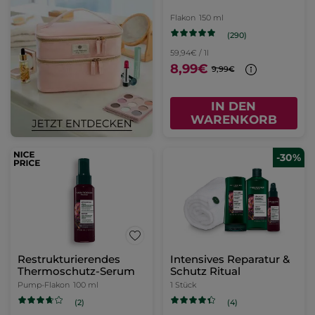
Flakon
150 ml
(290)
59,94€ / 1l
8,99€
9,99€
IN DEN
WARENKORB
-30%
Restrukturierendes
Intensives Reparatur &
Thermoschutz-Serum
Schutz Ritual
Pump-Flakon
100 ml
1 Stück
(2)
(4)