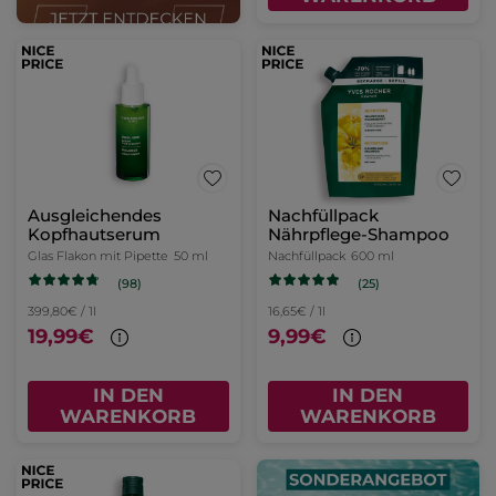
Ausgleichendes
Nachfüllpack
Kopfhautserum
Nährpflege-Shampoo
Glas Flakon mit Pipette
50 ml
Nachfüllpack
600 ml
(98)
(25)
399,80€ / 1l
16,65€ / 1l
19,99€
9,99€
IN DEN
IN DEN
WARENKORB
WARENKORB