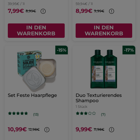
39,95€ / 1l
59,94€ / 1l
7,99€
8,99€
8,99€
9,99€
IN DEN
IN DEN
WARENKORB
WARENKORB
-15%
-17%
Set Feste Haarpflege
Duo Texturierendes
Shampoo
1 Stück
(13)
(7)
10,99€
9,99€
12,98€
11,98€