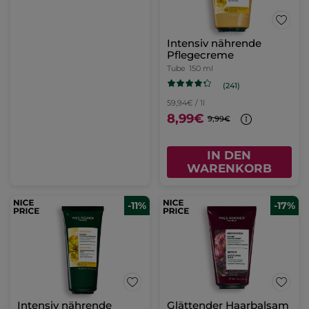
Intensiv nährende
Pflegecreme
Tube
150 ml
(241)
59,94€ / 1l
8,99€
9,99€
IN DEN
WARENKORB
-11%
-17%
Intensiv nährende
Glättender Haarbalsam