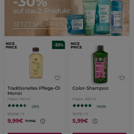
-33%
Traditionelles Pflege-Öl
Color-Shampoo
Monoi
Flakon
100 ml
Flakon
300 ml
(361)
(1629)
99,90€ / 1l
19,97€ / 1l
9,99€
5,99€
14,99€