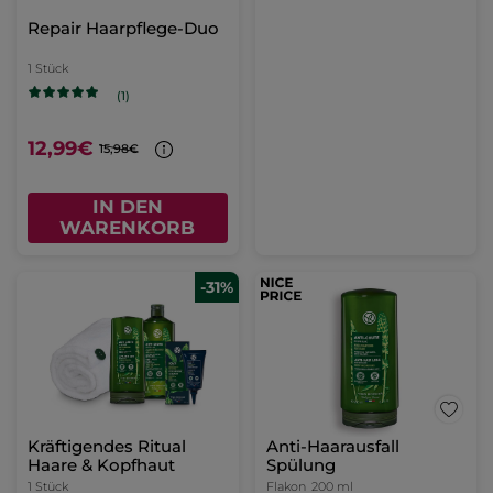
Repair Haarpflege-Duo
1 Stück
(1)
12,99€
15,98€
IN DEN
WARENKORB
-31%
Kräftigendes Ritual
Anti-Haarausfall
Haare & Kopfhaut
Spülung
1 Stück
Flakon
200 ml