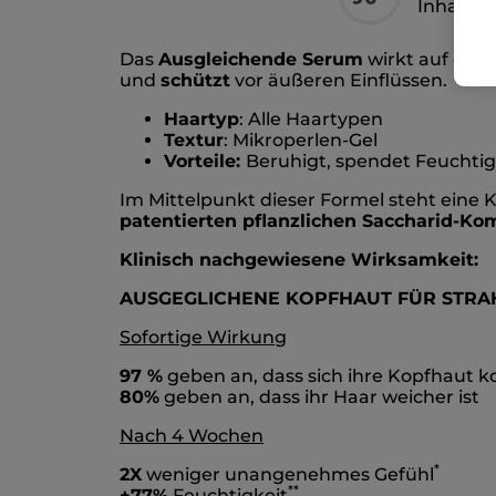
Inhaltss
Das
Ausgleichende Serum
wirkt auf die 
und
schützt
vor äußeren Einflüssen.
Haartyp
: Alle Haartypen
Textur
: Mikroperlen-Gel
Vorteile:
Beruhigt, spendet Feuchtig
Im Mittelpunkt dieser Formel steht eine
patentierten pflanzlichen Saccharid-Ko
Klinisch nachgewiesene Wirksamkeit:
AUSGEGLICHENE KOPFHAUT FÜR STRA
Sofortige Wirkung
97 %
geben an, dass sich ihre Kopfhaut k
80%
geben an, dass ihr Haar weicher ist
Nach 4 Wochen
*
2X
weniger unangenehmes Gefühl
*
*
+77%
Feuchtigkeit