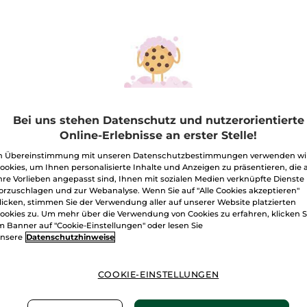
Ausgleichendes
Menge
Kopfhautserum
I
Freie Versand
Lieferung zwi
Sichere Zahlu
Bei uns stehen Datenschutz und nutzerorientierte
Online-Erlebnisse an erster Stelle!
100 % zufriede
n Übereinstimmung mit unseren Datenschutzbestimmungen verwenden wi
ookies, um Ihnen personalisierte Inhalte und Anzeigen zu präsentieren, die 
Preisangaben ink
von 3,99 €.
hre Vorlieben angepasst sind, Ihnen mit sozialen Medien verknüpfte Dienste
orzuschlagen und zur Webanalyse. Wenn Sie auf "Alle Cookies akzeptieren"
ES GELTEN UNSE
WERDEN IM VER
licken, stimmen Sie der Verwendung aller auf unserer Website platzierten
BERECHNET.
ookies zu. Um mehr über die Verwendung von Cookies zu erfahren, klicken S
m Banner auf "Cookie-Einstellungen" oder lesen Sie
nsere
Datenschutzhinweise
COOKIE-EINSTELLUNGEN
he
Mit Li