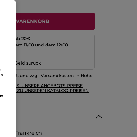
N DEN WARENKORB
kosten ab 20€
schen dem 11/08 und dem 12/08
ng
n oder Geld zurück
r
an
l. MwSt. und zzgl. Versandkosten in Höhe
RE AGBS. UNSERE ANGEBOTS-PREISE
GLEICH ZU UNSEREN KATALOG-PREISEN
ie
ebe in Frankreich