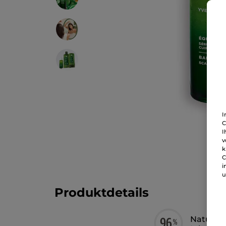
I
C
I
v
k
C
i
u
Produktdetails
Natürlic