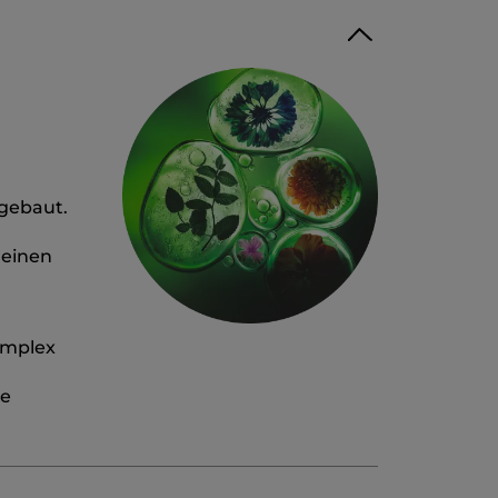
ngebaut.
 einen
omplex
ne