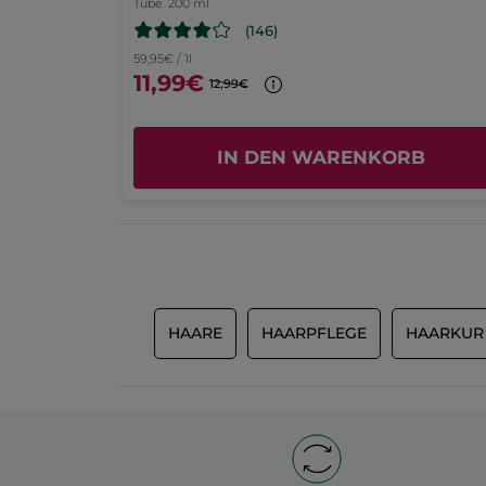
Tube
200 ml
geöffnet.
(146)
59,95€ / 1l
11,99€
12,99€
RB
IN DEN WARENKORB
HAARE
HAARPFLEGE
HAARKUR