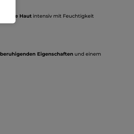
tellt
orgt die Haut
intensiv mit Feuchtigkeit
t beruhigenden Eigenschaften
und einem