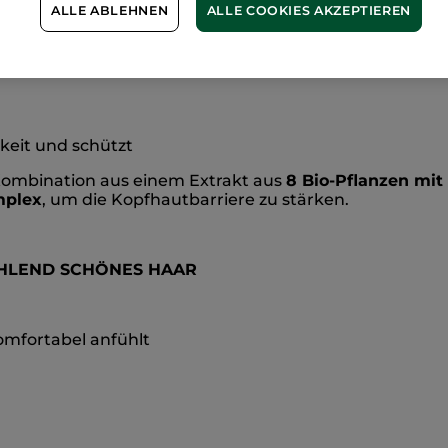
toffe
herges
ALLE ABLEHNEN
ALLE COOKIES AKZEPTIEREN
3 Funktionen der Kopfhaut ein: Es
beruhigt
sofort,
vers
keit und schützt
 Kombination aus einem Extrakt aus
8 Bio-Pflanzen mi
mplex
, um die Kopfhautbarriere zu stärken.
HLEND SCHÖNES HAAR
omfortabel anfühlt