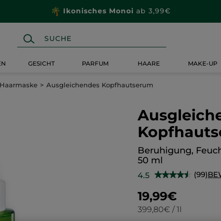
Ikonisches Monoi
ab 3,99€
EN
GESICHT
PARFUM
HAARE
MAKE-UP
 Haarmaske
Ausgleichendes Kopfhautserum
Ausgleich
Kopfhaut
Beruhigung, Feuch
50 ml
(99)
BE
4.5
★★★★★
★★★★★
4.5
von
19,99€
5
Sternen.
399,80€ / 1l
Bewertungen
anzeigen.