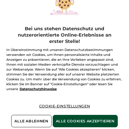
Bei uns stehen Datenschutz und
nutzerorientierte Online-Erlebnisse an
erster Stelle!
Kompakt-Hautpuder
In Übereinstimmung mit unseren Datenschutzbestimmungen
Zéro Défaut
verwenden wir Cookies, um Ihnen personalisierte Inhalte und
Aufklappbare Puderdose
8 g
Anzeigen zu präsentieren, die an Ihre Vorlieben angepasst sind,
- 7 Nuancen
Ihnen mit sozialen Medien verknüpfte Dienste vorzuschlagen und
(239)
zur Webanalyse. Wenn Sie auf "Alle Cookies akzeptieren" klicken,
312,19€ / 100g
stimmen Sie der Verwendung aller auf unserer Website platzierten
24,90€
Cookies zu. Um mehr über die Verwendung von Cookies zu erfahren,
klicken Sie im Banner auf "Cookie-Einstellungen" oder lesen Sie
-
50% ab 2 Produkten deiner Wahl
unsere
Datenschutzhinweise
FARBE WÄHLEN
(7)
COOKIE-EINSTELLUNGEN
ALLE ABLEHNEN
ALLE COOKIES AKZEPTIEREN