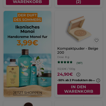
WARENKORB
(2)
Kompaktpuder - Beige
200
Dose
8 g
(187)
312,50€ / 100g
24,90€
-
50% ab 2 Produkten deiner Wahl
IN DEN
WARENKORB