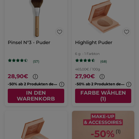
Pinsel N°3 - Puder
Highlight Puder
6 g
- 1 Farbton
(68)
(57)
465,00€ / 100g
28,90€
27,90€
-
50% ab 2 Produkten deiner Wahl
-
50% ab 2 Produkten deiner Wahl
IN DEN
FARBE WÄHLEN
WARENKORB
(1)