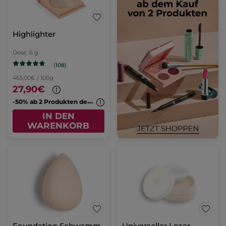
Highlighter
Dose
6 g
(108)
465,00€ / 100g
27,90€
-
50% ab 2 Produkten deiner Wahl
IN DEN
WARENKORB
Foundation Schwamm
Universeller Loser