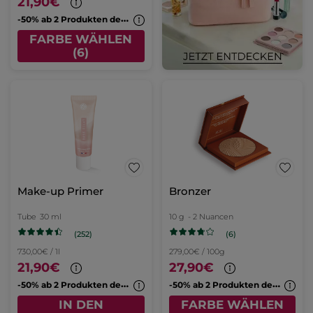
21,90€
-
50% ab 2 Produkten deiner Wahl
FARBE WÄHLEN
(6)
Make-up Primer
Bronzer
Tube
30 ml
10 g
- 2 Nuancen
(252)
(6)
730,00€ / 1l
279,00€ / 100g
21,90€
27,90€
-
50% ab 2 Produkten deiner Wahl
-
50% ab 2 Produkten deiner Wahl
IN DEN
FARBE WÄHLEN