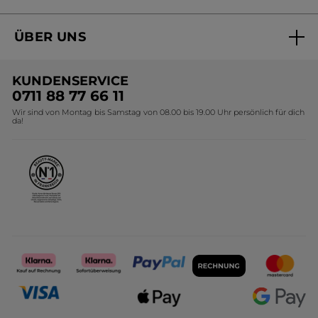
Aktuelle Angebote
ÜBER UNS
Black Friday Yves Rocher
Unsere Marke
Weihnachtskollektion
KUNDENSERVICE
Umweltstiftung YR
Geschenkideen Yves Rocher
0711 88 77 66 11
Wir sind von Montag bis Samstag von 08.00 bis 19.00 Uhr persönlich für dich
Affiliate Programm
Kollektion Monoi Yves Rocher
da!
Karriere