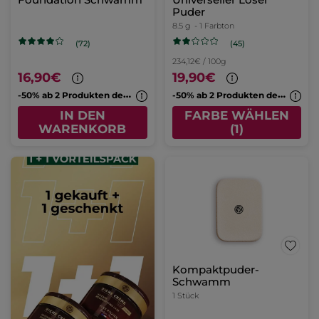
Puder
8.5 g
- 1 Farbton
(45)
(72)
234,12€ / 100g
16,90€
19,90€
-
50% ab 2 Produkten deiner Wahl
-
50% ab 2 Produkten deiner Wahl
IN DEN
FARBE WÄHLEN
WARENKORB
(1)
Kompaktpuder-
Schwamm
1 Stück