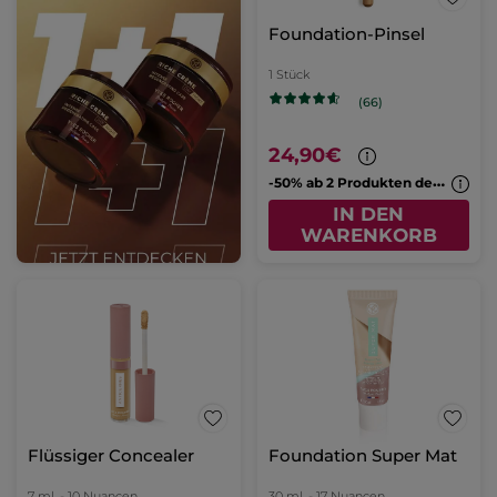
Foundation-Pinsel
1 Stück
(66)
24,90€
-
50% ab 2 Produkten deiner Wahl
IN DEN
WARENKORB
Flüssiger Concealer
Foundation Super Mat
7 ml
- 10 Nuancen
30 ml
- 17 Nuancen