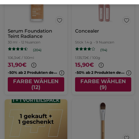
Serum Foundation
Concealer
Teint Radiance
30 ml
- 12 Nuancen
Stick
1.4 g
- 9 Nuancen
(204)
(114)
106,34€ / 100ml
1.135,72€ / 100g
31,90€
15,90€
-
50% ab 2 Produkten deiner Wahl
-
50% ab 2 Produkten deiner Wahl
FARBE WÄHLEN
FARBE WÄHLEN
(12)
(9)