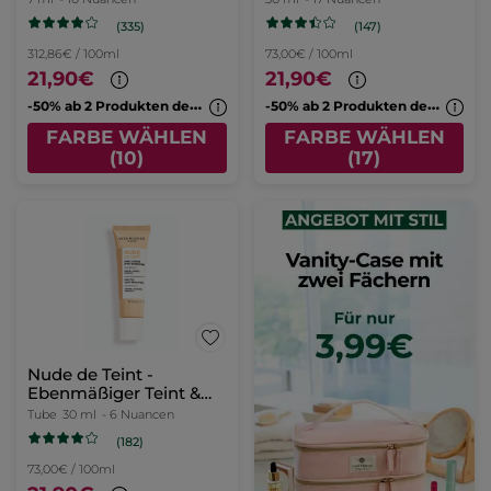
(335)
(147)
312,86€ / 100ml
73,00€ / 100ml
21,90€
21,90€
-
50% ab 2 Produkten deiner Wahl
-
50% ab 2 Produkten deiner Wahl
FARBE WÄHLEN
FARBE WÄHLEN
(10)
(17)
Nude de Teint -
Ebenmäßiger Teint &
Glow
Tube
30 ml
- 6 Nuancen
(182)
73,00€ / 100ml