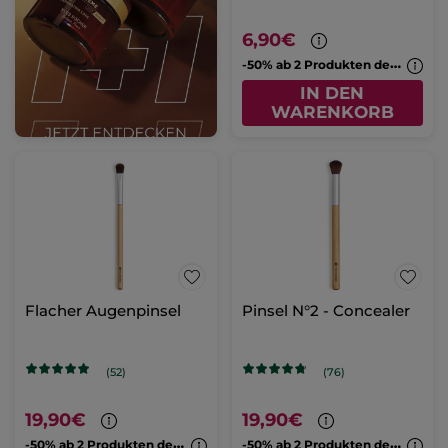
6,90€
-
50% ab 2 Produkten deiner Wahl
IN DEN
WARENKORB
Flacher Augenpinsel
Pinsel N°2 - Concealer
(52)
(76)
19,90€
19,90€
-
50% ab 2 Produkten deiner Wahl
-
50% ab 2 Produkten deiner Wahl