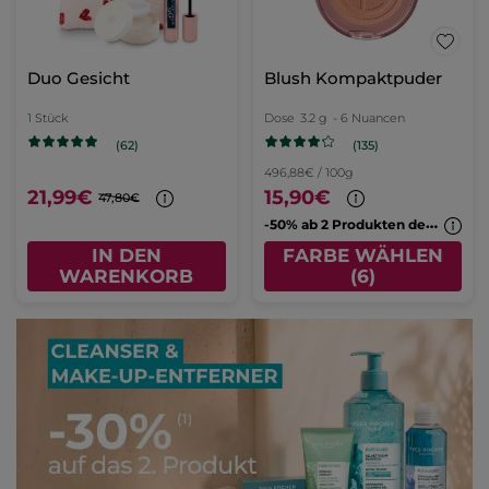
Duo Gesicht
Blush Kompaktpuder
1 Stück
Dose
3.2 g
- 6 Nuancen
(135)
(62)
496,88€ / 100g
21,99€
15,90€
47,80€
-
50% ab 2 Produkten deiner Wahl
IN DEN
FARBE WÄHLEN
WARENKORB
(6)