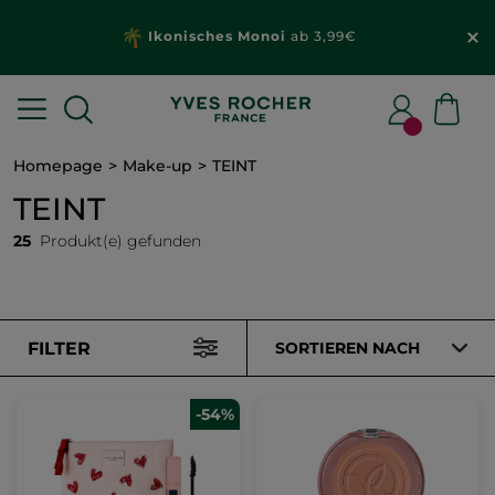
Ikonisches Monoi
ab 3,99€
Homepage
Make-up
TEINT
TEINT
25
Produkt(e) gefunden
FILTER
SORTIEREN NACH
-54%