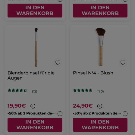
IN DEN
IN DEN
WARENKORB
WARENKORB
Blenderpinsel für die
Pinsel N°4 - Blush
Augen
(12)
(70)
19,90€
24,90€
-
50% ab 2 Produkten deiner Wahl
-
50% ab 2 Produkten deiner Wahl
IN DEN
IN DEN
WARENKORB
WARENKORB