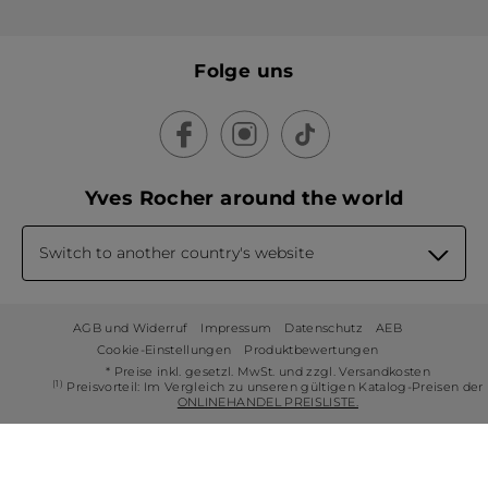
Folge uns
Yves Rocher around the world
Switch to another country's website
AGB und Widerruf
Impressum
Datenschutz
AEB
Cookie-Einstellungen
Produktbewertungen
* Preise inkl. gesetzl. MwSt. und zzgl. Versandkosten
(1)
Preisvorteil: Im Vergleich zu unseren gültigen Katalog-Preisen der
ONLINEHANDEL PREISLISTE.