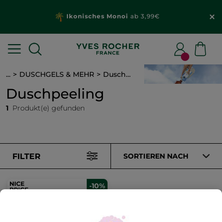
Ikonisches Monoi
ab 3,99€
...
DUSCHGELS & MEHR
Duschpeeling
Duschpeeling
1
Produkt(e) gefunden
FILTER
SORTIEREN NACH
-10%