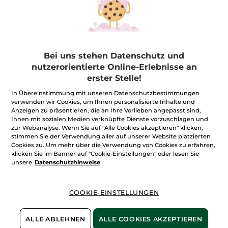
Körper-Öl-Peeling
Monoi
Bei uns stehen Datenschutz und
Flakon
150 ml
nutzerorientierte Online-Erlebnisse an
(699)
erster Stelle!
59,94€ / 1l
8,99€
9,99€
In Übereinstimmung mit unseren Datenschutzbestimmungen
verwenden wir Cookies, um Ihnen personalisierte Inhalte und
Anzeigen zu präsentieren, die an Ihre Vorlieben angepasst sind,
IN DEN
Ihnen mit sozialen Medien verknüpfte Dienste vorzuschlagen und
WARENKORB
zur Webanalyse. Wenn Sie auf "Alle Cookies akzeptieren" klicken,
stimmen Sie der Verwendung aller auf unserer Website platzierten
Cookies zu. Um mehr über die Verwendung von Cookies zu erfahren,
klicken Sie im Banner auf "Cookie-Einstellungen" oder lesen Sie
unsere
Datenschutzhinweise
COOKIE-EINSTELLUNGEN
Duschpeeling: für eine streichelzarte Haut mit Wow-
Effekt
ALLE ABLEHNEN
ALLE COOKIES AKZEPTIEREN
Ein regelmäßiges Körperpeeling ist eine Wohltat für die Haut
und macht sie spürbar feiner, glatter und seidig zart. Für eine