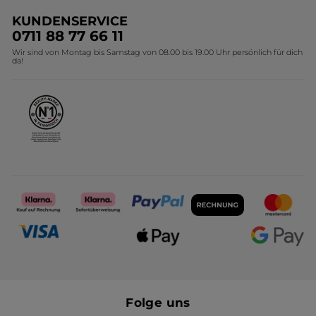
Unsere Marke
Weihnachtskollektion
KUNDENSERVICE
Umweltstiftung YR
Geschenkideen Yves Rocher
0711 88 77 66 11
Wir sind von Montag bis Samstag von 08.00 bis 19.00 Uhr persönlich für dich
Affiliate Programm
Kollektion Monoi Yves Rocher
da!
Karriere
Folge uns