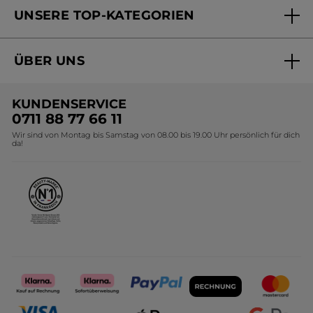
Online Beauty Beratung
UNSERE TOP-KATEGORIEN
Versandhandel Preisliste
Online Preisliste
Aktuelle Angebote
ÜBER UNS
Black Friday Yves Rocher
Unsere Marke
Weihnachtskollektion
KUNDENSERVICE
Umweltstiftung YR
Geschenkideen Yves Rocher
0711 88 77 66 11
Wir sind von Montag bis Samstag von 08.00 bis 19.00 Uhr persönlich für dich
Affiliate Programm
Kollektion Monoi Yves Rocher
da!
Karriere