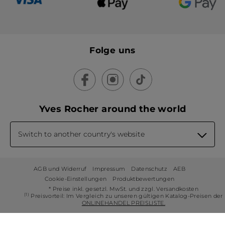
Folge uns
Yves Rocher around the world
Switch to another country's website
AGB und Widerruf
Impressum
Datenschutz
AEB
Cookie-Einstellungen
Produktbewertungen
* Preise inkl. gesetzl. MwSt. und zzgl. Versandkosten
(1)
Preisvorteil: Im Vergleich zu unseren gültigen Katalog-Preisen der
ONLINEHANDEL PREISLISTE.