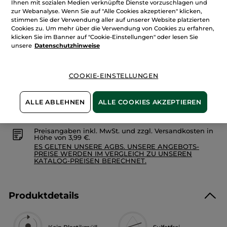
Ihnen mit sozialen Medien verknüpfte Dienste vorzuschlagen und
Menge
Festes
Shampoo
zur Webanalyse. Wenn Sie auf "Alle Cookies akzeptieren" klicken,
Glanz
stimmen Sie der Verwendung aller auf unserer Website platzierten
Cookies zu. Um mehr über die Verwendung von Cookies zu erfahren,
IN DEN WARENKORB
klicken Sie im Banner auf "Cookie-Einstellungen" oder lesen Sie
unsere
Datenschutzhinweise
Freie Versandkosten ab 20€
COOKIE-EINSTELLUNGEN
Lieferung zwischen dem 12/08 und dem 13/08
Sichere Zahlung
ALLE ABLEHNEN
ALLE COOKIES AKZEPTIEREN
100 % zufrieden oder Geld zurück
Preisangaben inkl. MwSt. und zzgl. Versandkosten in
Höhe von 3,99 €.
ES GELTEN UNSERE AGBS. UNSERE ANGEBOTS-
PREISE WERDEN IM VERGLEICH ZU UNSEREN
KATALOG-PREISEN BERECHNET.
Produktdetails