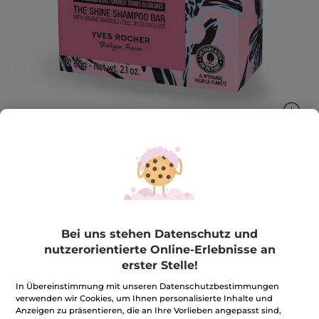
Festes Shampoo Glanz
Weniger Plastik, Mehr Beauty
60 g
Bei uns stehen Datenschutz und
nutzerorientierte Online-Erlebnisse an
★★★★★
★★★★★
4.6
(277)
BEWERTUNG VERFASSEN
erster Stelle!
4.6
von
7,99€
*
In Übereinstimmung mit unseren Datenschutzbestimmungen
5
Sternen.
verwenden wir Cookies, um Ihnen personalisierte Inhalte und
133,17€ / 1kg
Bewertungen
Anzeigen zu präsentieren, die an Ihre Vorlieben angepasst sind,
anzeigen.