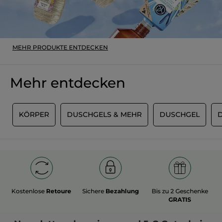
MEHR PRODUKTE ENTDECKEN
Mehr entdecken
M
KÖRPER
DUSCHGELS & MEHR
DUSCHGEL
Kostenlose
Retoure
Sichere
Bezahlung
Bis zu 2 Geschenke
GRATIS