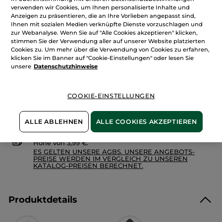
anzeigen.
verwenden wir Cookies, um Ihnen personalisierte Inhalte und
Menge
Duschgel-
Anzeigen zu präsentieren, die an Ihre Vorlieben angepasst sind,
Konzentrat
Ihnen mit sozialen Medien verknüpfte Dienste vorzuschlagen und
Kokosnuss
zur Webanalyse. Wenn Sie auf "Alle Cookies akzeptieren" klicken,
stimmen Sie der Verwendung aller auf unserer Website platzierten
IN DEN WARENKORB
Cookies zu. Um mehr über die Verwendung von Cookies zu erfahren,
klicken Sie im Banner auf "Cookie-Einstellungen" oder lesen Sie
unsere
Datenschutzhinweise
Freie Versandkosten ab 20€
Lieferung zwischen dem 11/08 und dem 12/08
COOKIE-EINSTELLUNGEN
Sichere Zahlung
100 % zufrieden oder Geld zurück
ALLE ABLEHNEN
ALLE COOKIES AKZEPTIEREN
Preisangaben inkl. MwSt. und zzgl. Versandkosten in
Höhe von 3,99 €.
ES GELTEN UNSERE AGBS. UNSERE ANGEBOTS-
PREISE WERDEN IM VERGLEICH ZU UNSEREN
KATALOG-PREISEN BERECHNET.
Produktdetails