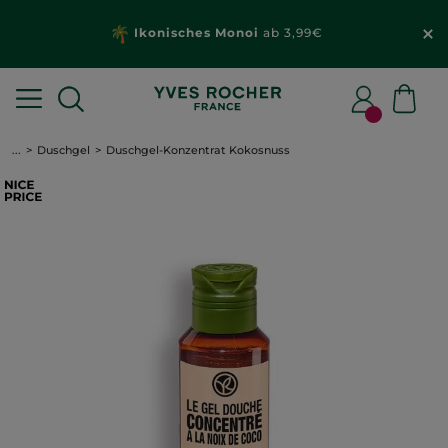
Ikonisches Monoi
ab 3,99€
...
Duschgel
Duschgel-Konzentrat Kokosnuss