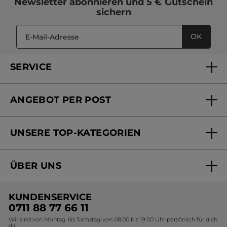
Newsletter
abonnieren und
5 € Gutschein
sichern
OK
SERVICE
FAQs und Kontakt
ANGEBOT PER POST
Mein Konto
Versandhandel Sendung verfolgen
Online Beauty Beratung
UNSERE TOP-KATEGORIEN
Versandhandel Preisliste
Online Preisliste
Aktuelle Angebote
ÜBER UNS
Black Friday Yves Rocher
Unsere Marke
Weihnachtskollektion
KUNDENSERVICE
Umweltstiftung YR
Geschenkideen Yves Rocher
0711 88 77 66 11
Wir sind von Montag bis Samstag von 08.00 bis 19.00 Uhr persönlich für dich
Affiliate Programm
Kollektion Monoi Yves Rocher
da!