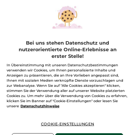
Handcreme - Comme
Sel d'Azur – Eau de
Une Evidence
Parfum 100 ml
Bei uns stehen Datenschutz und
Tube
30 ml
Zerstäuber
100 ml
nutzerorientierte Online-Erlebnisse an
(83)
(364)
erster Stelle!
133,00€ / 1l
699,00€ / 1l
3,99€
69,90€
In Übereinstimmung mit unseren Datenschutzbestimmungen
verwenden wir Cookies, um Ihnen personalisierte Inhalte und
Anzeigen zu präsentieren, die an Ihre Vorlieben angepasst sind,
Ihnen mit sozialen Medien verknüpfte Dienste vorzuschlagen und
IN DEN
IN DEN
zur Webanalyse. Wenn Sie auf "Alle Cookies akzeptieren" klicken,
WARENKORB
WARENKORB
stimmen Sie der Verwendung aller auf unserer Website platzierten
Cookies zu. Um mehr über die Verwendung von Cookies zu erfahren,
klicken Sie im Banner auf "Cookie-Einstellungen" oder lesen Sie
unsere
Datenschutzhinweise
COOKIE-EINSTELLUNGEN