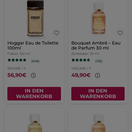
Hoggar Eau de Toilette
Bouquet Ambré – Eau
100ml
de Parfum 30 ml
Flakon
100 ml
Zerstäuber
30 ml
(645)
(126)
569,00€ / 1l
1.663,34€ / 1l
56,90€
49,90€
IN DEN
IN DEN
WARENKORB
WARENKORB