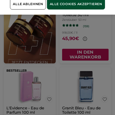
ALLE ABLEHNEN
ALLE COOKIES AKZEPTIEREN
Granit Bleu - Eau de
Toilette 50 ml
Zerstäuber
50 ml
(159)
918,00€ / 1l
45,90€
IN DEN
WARENKORB
BESTSELLER
L'Evidence - Eau de
Granit Bleu - Eau de
Parfum 100 ml
Toilette 100 ml