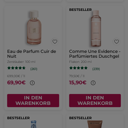
BESTSELLER
Eau de Parfum Cuir de
Comme Une Evidence -
Nuit
Parfümiertes Duschgel
Zerstäuber
100 ml
Flakon
200 ml
(261)
(239)
699,00€ / 1l
79,50€ / 1l
69,90€
15,90€
IN DEN
IN DEN
WARENKORB
WARENKORB
BESTSELLER
BESTSELLER