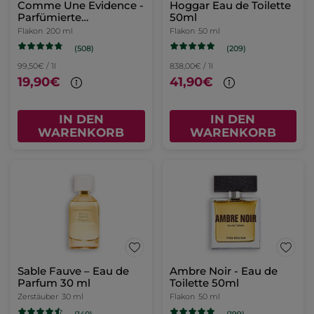
Comme Une Evidence -
Hoggar Eau de Toilette
Parfümierte
50ml
Körpermilch
Flakon
200 ml
Flakon
50 ml
(508)
(209)
99,50€ / 1l
838,00€ / 1l
19,90€
41,90€
IN DEN
IN DEN
WARENKORB
WARENKORB
Sable Fauve – Eau de
Ambre Noir - Eau de
Parfum 30 ml
Toilette 50ml
Zerstäuber
30 ml
Flakon
50 ml
(140)
(199)