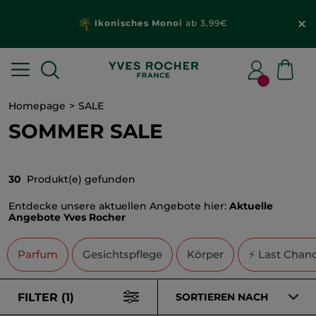
Ikonisches Monoi
ab 3,99€
Homepage
SALE
SOMMER SALE
30
Produkt(e) gefunden
Entdecke unsere aktuellen Angebote hier:
Aktuelle
Angebote Yves Rocher
Parfum
Gesichtspflege
Körper
⚡ Last Chan
FILTER (1)
SORTIEREN NACH