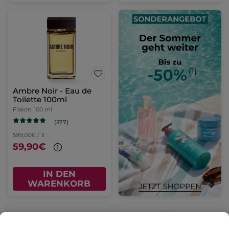
Ambre Noir - Eau de
Toilette 100ml
Flakon
100 ml
(577)
599,00€ / 1l
59,90€
IN DEN
WARENKORB