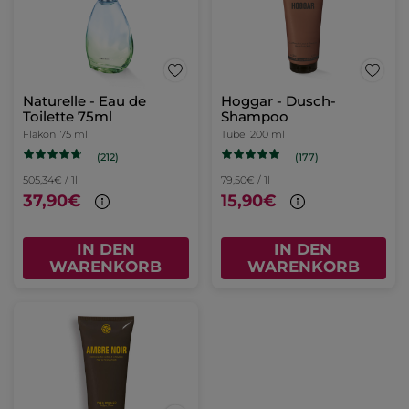
Naturelle - Eau de
Hoggar - Dusch-
Toilette 75ml
Shampoo
Flakon
75 ml
Tube
200 ml
(212)
(177)
505,34€ / 1l
79,50€ / 1l
37,90€
15,90€
IN DEN
IN DEN
WARENKORB
WARENKORB