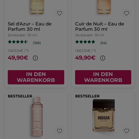
Sel d'Azur – Eau de
Cuir de Nuit – Eau de
Parfum 30 ml
Parfum 30 ml
Zerstäuber
30 ml
Zerstäuber
30 ml
(166)
(54)
1.663,34€ / 1l
1.663,34€ / 1l
49,90€
49,90€
IN DEN
IN DEN
WARENKORB
WARENKORB
BESTSELLER
BESTSELLER