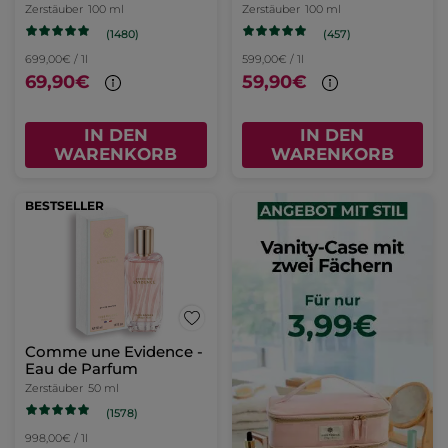
Zerstäuber
100 ml
Zerstäuber
100 ml
(1480)
(457)
699,00€ / 1l
599,00€ / 1l
69,90€
59,90€
IN DEN
IN DEN
WARENKORB
WARENKORB
BESTSELLER
Comme une Evidence -
Eau de Parfum
Zerstäuber
50 ml
(1578)
998,00€ / 1l