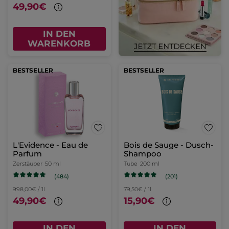
49,90€
IN DEN
WARENKORB
BESTSELLER
BESTSELLER
L'Evidence - Eau de
Bois de Sauge - Dusch-
Parfum
Shampoo
Zerstäuber
50 ml
Tube
200 ml
(484)
(201)
998,00€ / 1l
79,50€ / 1l
49,90€
15,90€
IN DEN
IN DEN