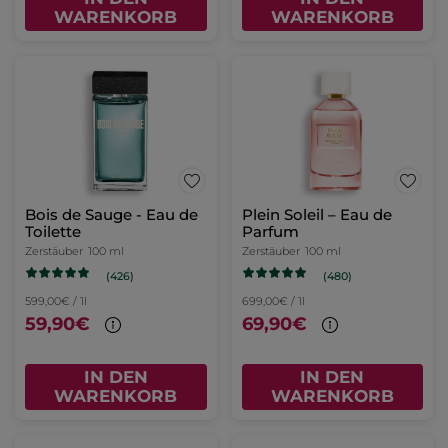
WARENKORB
WARENKORB
Bois de Sauge - Eau de
Plein Soleil – Eau de
Toilette
Parfum
Zerstäuber
100 ml
Zerstäuber
100 ml
(426)
(480)
599,00€ / 1l
699,00€ / 1l
59,90€
69,90€
IN DEN
IN DEN
WARENKORB
WARENKORB