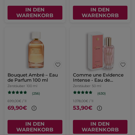
IN DEN
IN DEN
WARENKORB
WARENKORB
Bouquet Ambré – Eau
Comme une Evidence
de Parfum 100 ml
Intense - Eau de
Parfum
Zerstäuber
100 ml
Zerstäuber
50 ml
(256)
(630)
699,00€ / 1l
1.078,00€ / 1l
69,90€
53,90€
IN DEN
IN DEN
WARENKORB
WARENKORB