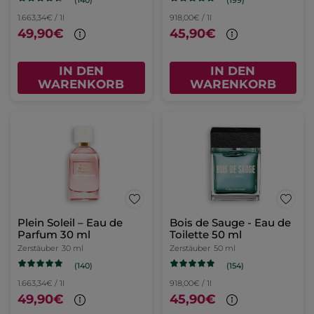
1.663,34€ / 1l
918,00€ / 1l
49,90€
45,90€
IN DEN
IN DEN
WARENKORB
WARENKORB
Plein Soleil – Eau de
Bois de Sauge - Eau de
Parfum 30 ml
Toilette 50 ml
Zerstäuber
30 ml
Zerstäuber
50 ml
(140)
(154)
1.663,34€ / 1l
918,00€ / 1l
49,90€
45,90€