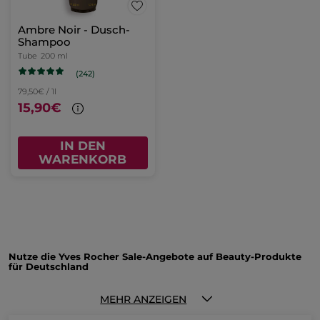
Ambre Noir - Dusch-
Shampoo
Tube
200 ml
(242)
79,50€ / 1l
15,90€
IN DEN
WARENKORB
Nutze die Yves Rocher Sale-Angebote auf Beauty-Produkte
für Deutschland
Möchtest du deine tägliche Beauty-Routine erneuern oder
ergänzen? Dir selbst eine Freude machen oder einem lieben
MEHR ANZEIGEN
Menschen das perfekte Geschenk schenken? Dann ist unser
Sale die ideale Gelegenheit, deine Lieblingsprodukte zu