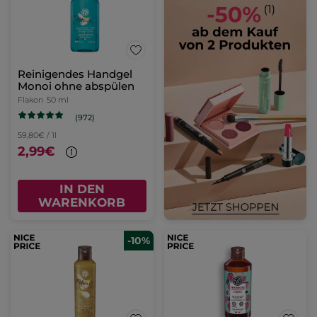
Reinigendes Handgel
Monoi ohne abspülen
Flakon
50 ml
(972)
59,80€ / 1l
2,99€
IN DEN
WARENKORB
-10%