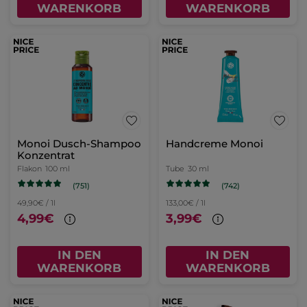
WARENKORB
WARENKORB
Monoi Dusch-Shampoo
Handcreme Monoi
Konzentrat
Flakon
100 ml
Tube
30 ml
(751)
(742)
49,90€ / 1l
133,00€ / 1l
4,99€
3,99€
IN DEN
IN DEN
WARENKORB
WARENKORB