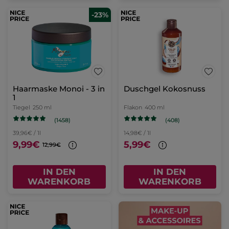
-23%
Haarmaske Monoi - 3 in
Duschgel Kokosnuss
1
Tiegel
250 ml
Flakon
400 ml
(1458)
(408)
39,96€ / 1l
14,98€ / 1l
9,99€
5,99€
12,99€
IN DEN
IN DEN
WARENKORB
WARENKORB