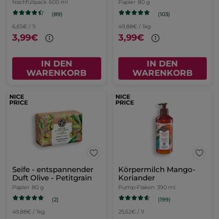
Nachfüllpack
600 ml
Papier
80 g
(89)
(103)
6,65€ / 1l
49,88€ / 1kg
3,99€
3,99€
IN DEN
IN DEN
WARENKORB
WARENKORB
Seife - entspannender
Körpermilch Mango-
Duft Olive - Petitgrain
Koriander
Papier
80 g
Pump-Flakon
390 ml
(2)
(199)
49,88€ / 1kg
25,62€ / 1l