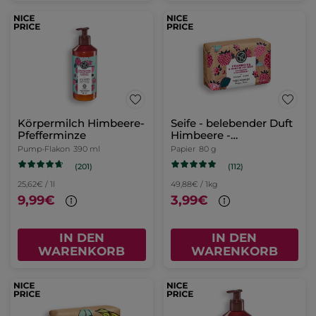
Körpermilch Himbeere-
Seife - belebender Duft
Pfefferminze
Himbeere -
Pfefferminze
Pump-Flakon
390 ml
Papier
80 g
(201)
(112)
25,62€ / 1l
49,88€ / 1kg
9,99€
3,99€
IN DEN
IN DEN
WARENKORB
WARENKORB