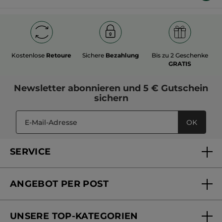
Kostenlose
Retoure
Sichere
Bezahlung
Bis zu 2 Geschenke
GRATIS
Newsletter
abonnieren und
5 € Gutschein
sichern
OK
SERVICE
FAQs und Kontakt
ANGEBOT PER POST
Mein Konto
Versandhandel Sendung verfolgen
Online Beauty Beratung
UNSERE TOP-KATEGORIEN
Versandhandel Preisliste