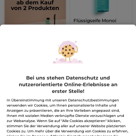
Flüssigseife Monoi
Pump-Flakon
190 ml
(216)
26,27€ / 1l
4,99€
IN DEN
WARENKORB
Bei uns stehen Datenschutz und
nutzerorientierte Online-Erlebnisse an
erster Stelle!
In Übereinstimmung mit unseren Datenschutzbestimmungen
verwenden wir Cookies, um Ihnen personalisierte Inhalte und
Anzeigen zu präsentieren, die an Ihre Vorlieben angepasst sind,
Ihnen mit sozialen Medien verknüpfte Dienste vorzuschlagen und
zur Webanalyse. Wenn Sie auf "Alle Cookies akzeptieren" klicken,
stimmen Sie der Verwendung aller auf unserer Website platzierten
Cookies zu. Um mehr über die Verwendung von Cookies zu erfahren,
Duschgel
Duftspray Kokosnuss