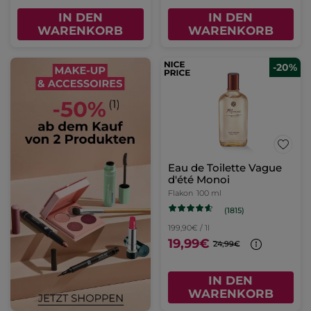
IN DEN
IN DEN
WARENKORB
WARENKORB
-20%
Eau de Toilette Vague
d'été Monoi
Flakon
100 ml
(1815)
199,90€ / 1l
19,99€
24,99€
IN DEN
WARENKORB