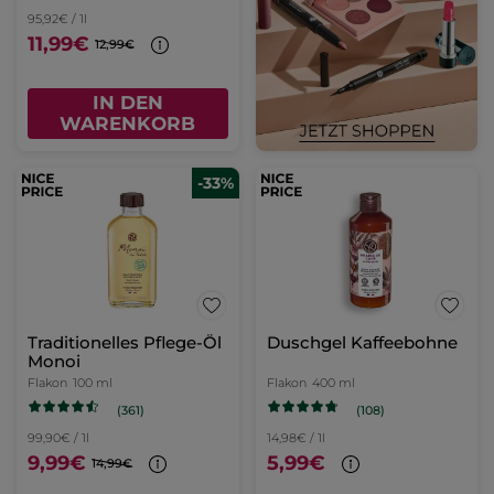
95,92€ / 1l
11,99€
12,99€
IN DEN
WARENKORB
-33%
Traditionelles Pflege-Öl
Duschgel Kaffeebohne
Monoi
Flakon
100 ml
Flakon
400 ml
(361)
(108)
99,90€ / 1l
14,98€ / 1l
9,99€
5,99€
14,99€