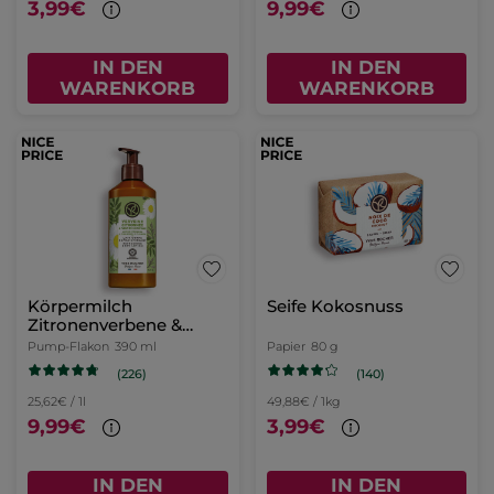
3,99€
9,99€
IN DEN
IN DEN
WARENKORB
WARENKORB
Körpermilch
Seife Kokosnuss
Zitronenverbene &
Kamillenblüte
Pump-Flakon
390 ml
Papier
80 g
(226)
(140)
25,62€ / 1l
49,88€ / 1kg
9,99€
3,99€
IN DEN
IN DEN