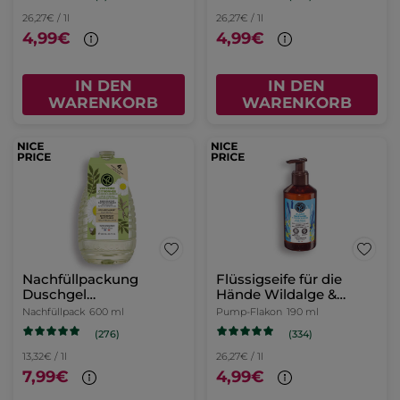
26,27€ / 1l
26,27€ / 1l
4,99€
4,99€
IN DEN
IN DEN
WARENKORB
WARENKORB
Nachfüllpackung
Flüssigseife für die
Duschgel
Hände Wildalge &
Zitronenverbene &
Meerfenchel
Nachfüllpack
600 ml
Pump-Flakon
190 ml
Kamillenblüte
(276)
(334)
13,32€ / 1l
26,27€ / 1l
7,99€
4,99€