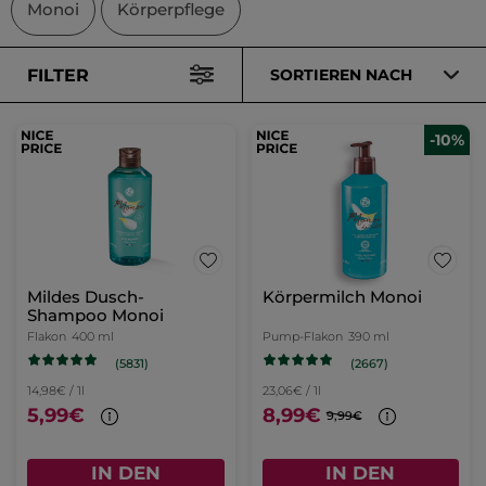
Monoi
Körperpflege
FILTER
SORTIEREN NACH
-10%
Mildes Dusch-
Körpermilch Monoi
Shampoo Monoi
Flakon
400 ml
Pump-Flakon
390 ml
(5831)
(2667)
14,98€ / 1l
23,06€ / 1l
5,99€
8,99€
9,99€
IN DEN
IN DEN