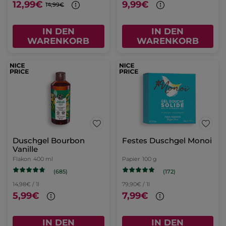
12,99€
9,99€
14,99€
IN DEN
IN DEN
WARENKORB
WARENKORB
Duschgel Bourbon
Festes Duschgel Monoi
Vanille
Flakon
400 ml
Papier
100 g
(685)
(172)
14,98€ / 1l
79,90€ / 1l
5,99€
7,99€
IN DEN
IN DEN