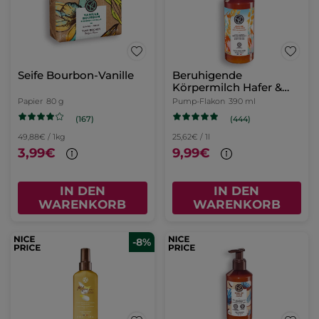
Seife Bourbon-Vanille
Beruhigende
Körpermilch Hafer &
Buchweizen
Papier
80 g
Pump-Flakon
390 ml
(167)
(444)
49,88€ / 1kg
25,62€ / 1l
3,99€
9,99€
IN DEN
IN DEN
WARENKORB
WARENKORB
-8%