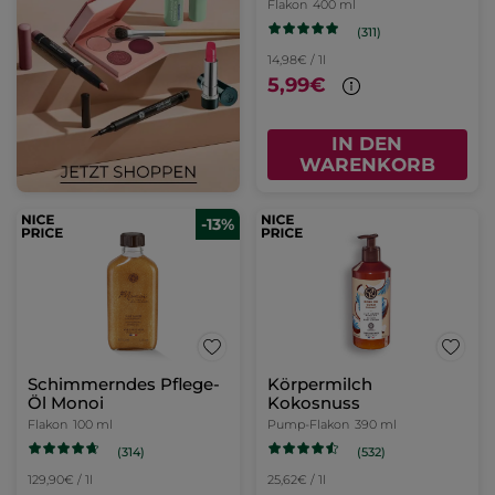
Flakon
400 ml
(311)
14,98€ / 1l
5,99€
IN DEN
WARENKORB
-13%
Schimmerndes Pflege-
Körpermilch
Öl Monoi
Kokosnuss
Flakon
100 ml
Pump-Flakon
390 ml
(314)
(532)
129,90€ / 1l
25,62€ / 1l