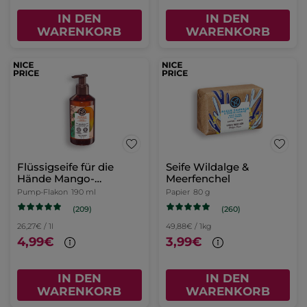
IN DEN
IN DEN
WARENKORB
WARENKORB
Flüssigseife für die
Seife Wildalge &
Hände Mango-
Meerfenchel
Koriander
Pump-Flakon
190 ml
Papier
80 g
(209)
(260)
26,27€ / 1l
49,88€ / 1kg
4,99€
3,99€
IN DEN
IN DEN
WARENKORB
WARENKORB