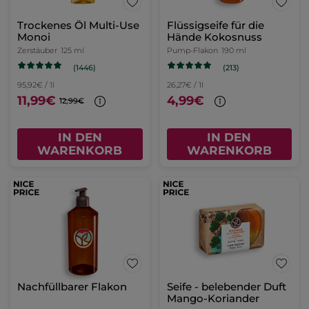
Trockenes Öl Multi-Use
Flüssigseife für die
Monoi
Hände Kokosnuss
Zerstäuber
125 ml
Pump-Flakon
190 ml
(1446)
(213)
95,92€ / 1l
26,27€ / 1l
11,99€
4,99€
12,99€
IN DEN
IN DEN
WARENKORB
WARENKORB
Nachfüllbarer Flakon
Seife - belebender Duft
Mango-Koriander