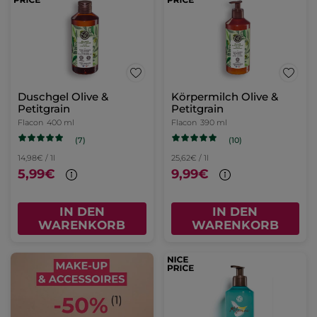
Duschgel Olive &
Körpermilch Olive &
Petitgrain
Petitgrain
Flacon
400 ml
Flacon
390 ml
(7)
(10)
14,98€ / 1l
25,62€ / 1l
5,99€
9,99€
IN DEN
IN DEN
WARENKORB
WARENKORB