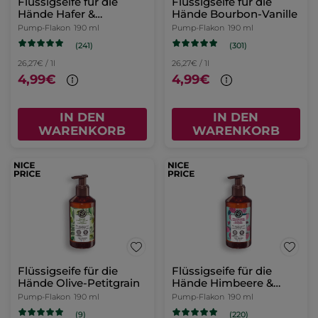
Flüssigseife für die
Flüssigseife für die
Hände Hafer &
Hände Bourbon-Vanille
Buchweizen
Pump-Flakon
190 ml
Pump-Flakon
190 ml
(241)
(301)
26,27€ / 1l
26,27€ / 1l
4,99€
4,99€
IN DEN
IN DEN
WARENKORB
WARENKORB
Flüssigseife für die
Flüssigseife für die
Hände Olive-Petitgrain
Hände Himbeere &
Pfefferminze
Pump-Flakon
190 ml
Pump-Flakon
190 ml
(9)
(220)