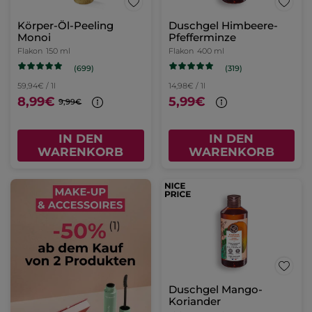
Körper-Öl-Peeling
Duschgel Himbeere-
Monoi
Pfefferminze
Flakon
150 ml
Flakon
400 ml
(699)
(319)
59,94€ / 1l
14,98€ / 1l
8,99€
5,99€
9,99€
IN DEN
IN DEN
WARENKORB
WARENKORB
Duschgel Mango-
Koriander