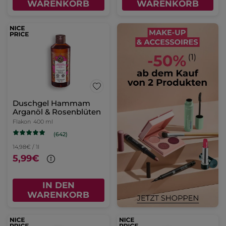
WARENKORB
WARENKORB
Duschgel Hammam
Arganöl & Rosenblüten
Flakon
400 ml
(642)
14,98€ / 1l
5,99€
IN DEN
WARENKORB