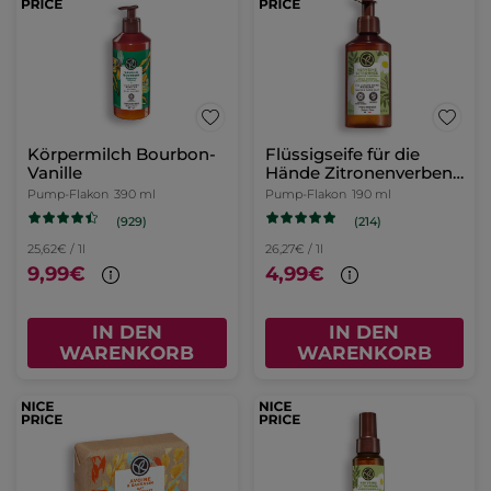
Körpermilch Bourbon-
Flüssigseife für die
Vanille
Hände Zitronenverbene
& Kamillenblüte
Pump-Flakon
390 ml
Pump-Flakon
190 ml
(929)
(214)
25,62€ / 1l
26,27€ / 1l
9,99€
4,99€
IN DEN
IN DEN
WARENKORB
WARENKORB