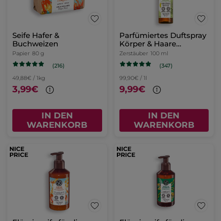
Seife Hafer &
Parfümiertes Duftspray
Buchweizen
Körper & Haare
Zitronenverbene &
Papier
80 g
Zerstäuber
100 ml
Kamillenblüte
(216)
(347)
49,88€ / 1kg
99,90€ / 1l
3,99€
9,99€
IN DEN
IN DEN
WARENKORB
WARENKORB