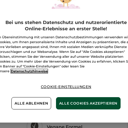
Reinigendes
Menge
Handgel
Monoi
ohne
abspülen
I
Bei uns stehen Datenschutz und nutzerorientierte
Online-Erlebnisse an erster Stelle!
Freie Versand
n Übereinstimmung mit unseren Datenschutzbestimmungen verwenden wi
Lieferung zwi
ookies, um Ihnen personalisierte Inhalte und Anzeigen zu präsentieren, die 
hre Vorlieben angepasst sind, Ihnen mit sozialen Medien verknüpfte Dienste
Sichere Zahlu
orzuschlagen und zur Webanalyse. Wenn Sie auf "Alle Cookies akzeptieren"
licken, stimmen Sie der Verwendung aller auf unserer Website platzierten
100 % zufriede
ookies zu. Um mehr über die Verwendung von Cookies zu erfahren, klicken S
m Banner auf "Cookie-Einstellungen" oder lesen Sie
Preisangaben ink
nsere
Datenschutzhinweise
von 3,99 €.
ES GELTEN UNSE
WERDEN IM VER
COOKIE-EINSTELLUNGEN
BERECHNET.
ALLE ABLEHNEN
ALLE COOKIES AKZEPTIEREN
Vegane Formel