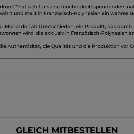
Herkunft* hat sich für seine feuchtigkeitsspendenden, 
rt und stellt in Französisch-Polynesien ein wahres B
ür Monoi de Tahiti entschieden, ein Produkt, das durch
ewonnen wird, die exklusiv in Französisch-Polynesien 
e Authentizität, die Qualität und die Produktion vor O
/FRAGRANCE
GLYCERIN
POLYACRYLATE CROSSPOL
YL ALCOHOL
BENZYLALCOHOL
COCOS NUCIFERA (
≡
SORTIEREN NAC
NIA TAITENSIS FLOWER EXTRACT
GARDENIATAITEN
REVIEWS FILTERN
aufbewahren.
Nicht auf gereizte Haut auftragen.
Dieses 
Wenn
Sie
auf
GLEICH MITBESTELLEN
die
folgende
Linda
·
vor 17 Stunden