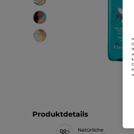
I
C
I
v
k
C
i
u
Produktdetails
Natürliche