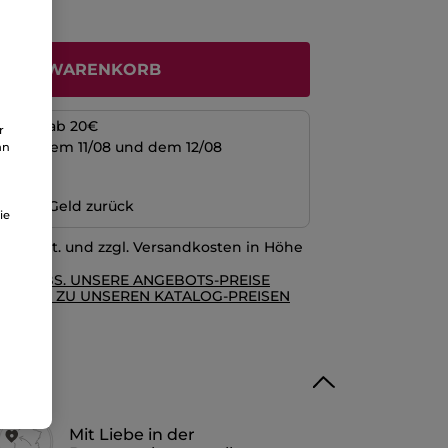
N DEN WARENKORB
kosten ab 20€
r
schen dem 11/08 und dem 12/08
an
ng
n oder Geld zurück
ie
l. MwSt. und zzgl. Versandkosten in Höhe
RE AGBS. UNSERE ANGEBOTS-PREISE
GLEICH ZU UNSEREN KATALOG-PREISEN
Mit Liebe in der