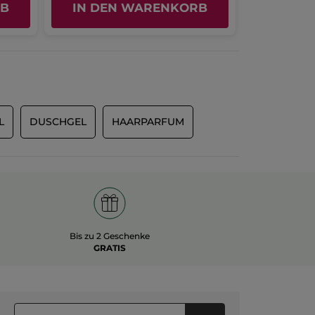
Ursprünglich veröffentlicht auf yves-rocher.fr
RB
IN DEN WARENKORB
IN DE
L
DUSCHGEL
HAARPARFUM
Bis zu 2 Geschenke
GRATIS