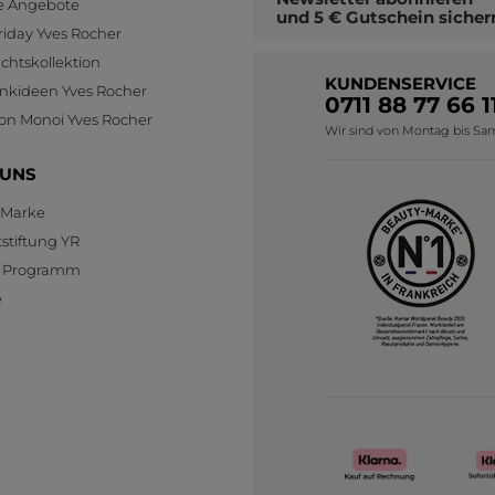
le Angebote
und
5 € Gutschein
sicher
riday Yves Rocher
htskollektion
KUNDENSERVICE
nkideen Yves Rocher
0711 88 77 66 1
ion Monoi Yves Rocher
Wir sind von Montag bis Sams
 UNS
 Marke
stiftung YR
te Programm
e