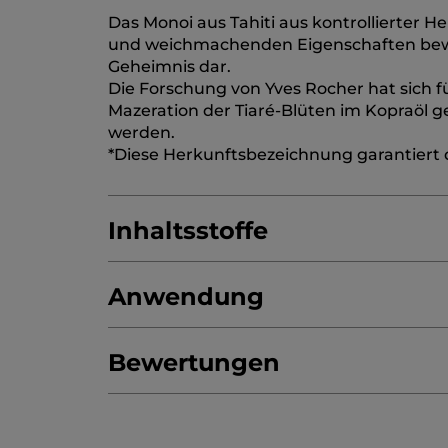
Das Monoi aus Tahiti aus kontrollierter 
und weichmachenden Eigenschaften bewäh
Geheimnis dar.
Die Forschung von Yves Rocher hat sich f
Mazeration der Tiaré-Blüten im Kopraöl g
werden.
*Diese Herkunftsbezeichnung garantiert di
Inhaltsstoffe
Anwendung
ALCOHOL
AQUA/WATER/EAU
PARFUM
POLYACRYLATECROSSPOLYMER-6
BENZ
Bewertungen
COCOSNUCIFERA(COCONUT)OIL
GARDE
Außerhalb der Reichweite von Kindern 
getestet.
4.8/5
(978 bewertungen)
★★★★★
★★★★★
4.8