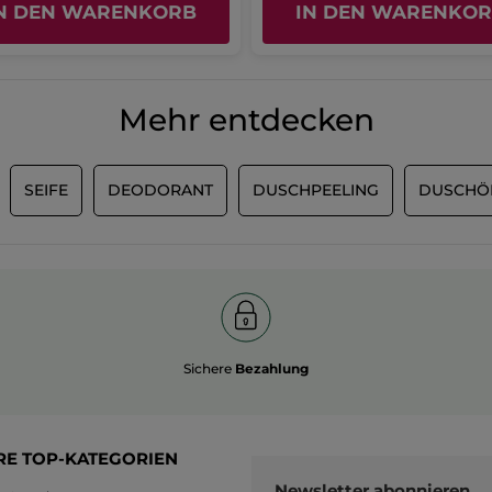
Die
Ursprünglich veröffentlicht auf yves-rocher.fr
N DEN WARENKORB
IN DEN WARENKO
5.
Anwendung,
Gesamtbewertung
Die
beträgt:
Gesamtbewertung
MEHR
4
beträgt:
von
4
Mehr entdecken
5.
von
5.
SEIFE
DEODORANT
DUSCHPEELING
DUSCHÖ
Sichere
Bezahlung
RE TOP-KATEGORIEN
Newsletter
abonnieren