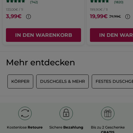
(742)
(1820)
MIT GOOGLE ÜBERSETZEN
neues
133,00€ / 1l
199,90€ / 1l
Empfiehlt dieses Produkt
Ja
Fenster
3,99€
19,99€
24,99€
geöffnet.
Ursprünglich veröffentlicht auf yves-rocher.fr
IN DEN WARENKORB
IN DEN WA
MEHR
Mehr entdecken
L
KÖRPER
DUSCHGELS & MEHR
FESTES DUSCHG
Kostenlose
Retoure
Sichere
Bezahlung
Bis zu 2 Geschenke
GRATIS