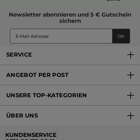
Newsletter
abonnieren und
5 € Gutschein
sichern
OK
SERVICE
FAQs und Kontakt
ANGEBOT PER POST
Mein Konto
Versandhandel Sendung verfolgen
Online Beauty Beratung
UNSERE TOP-KATEGORIEN
Versandhandel Preisliste
Online Preisliste
Aktuelle Angebote
ÜBER UNS
Black Friday Yves Rocher
Unsere Marke
Weihnachtskollektion
KUNDENSERVICE
Umweltstiftung YR
Geschenkideen Yves Rocher