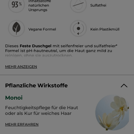
Inhaltsstoffe
natürlichen
Sulfatfrei
Ursprungs
Vegane Formel
Kein Plastikmüll
Dieses
Feste Duschgel
mit seifenfreier und sulfatfreier*
Formel ist pH-hautneutral, um die Haut ganz mild zu
reinigen, ohne sie auszutrocknen.
Der sonnige und berauschende Duft von Monoi in einem
MEHR ANZEIGEN
festen Duschgel, das dem Körper Feuchtigkeit spendet.
Hauttyp
: Alle Hauttypen
Duft
: Monoi
Pflanzliche Wirkstoffe
Textur
: Reichhaltiger und cremiger Schaum
Vorteile
: Spendet Feuchtigkeit und reinigt sanft /
Monoi
schont den natürlichen Feuchtigkeitsgehalt der Haut
Feuchtigkeitspflege für die Haut
oder als Kur für weiches Haar
Unter dermatologischer Kontrolle getestet
MEHR ERFAHREN
97 %
der Testpersonen finden, dass das Gleichgewicht der
Haut gewahrt bleibt.*