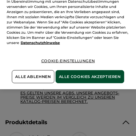
In Übereinstimmung mit unseren Datenschutzbestimmungen
anzeigen.
verwenden wir Cookies, um Ihnen personalisierte Inhalte und
Menge
Festes
Duschgel
Anzeigen zu präsentieren, die an Ihre Vorlieben angepasst sind,
Monoi
Ihnen mit sozialen Medien verknüpfte Dienste vorzuschlagen und
zur Webanalyse. Wenn Sie auf "Alle Cookies akzeptieren" klicken,
IN DEN WARENKORB
stimmen Sie der Verwendung aller auf unserer Website platzierten
Cookies zu. Um mehr über die Verwendung von Cookies zu erfahren,
klicken Sie im Banner auf "Cookie-Einstellungen" oder lesen Sie
unsere
Datenschutzhinweise
Freie Versandkosten ab 20€
Lieferung zwischen dem 11/08 und dem 12/08
COOKIE-EINSTELLUNGEN
Sichere Zahlung
100 % zufrieden oder Geld zurück
ALLE ABLEHNEN
ALLE COOKIES AKZEPTIEREN
Preisangaben inkl. MwSt. und zzgl. Versandkosten in
Höhe von 3,99 €.
ES GELTEN UNSERE AGBS. UNSERE ANGEBOTS-
PREISE WERDEN IM VERGLEICH ZU UNSEREN
KATALOG-PREISEN BERECHNET.
Produktdetails