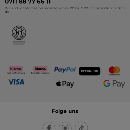
0711 88 77 66 11
Wir sind von Montag bis Samstag von 08.00 bis 19.00 Uhr persönlich für dich
Affiliate Programm
Kollektion Monoi Yves Rocher
da!
Karriere
Folge uns