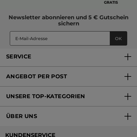
GRATIS
Newsletter
abonnieren und
5 € Gutschein
sichern
OK
SERVICE
FAQs und Kontakt
ANGEBOT PER POST
Mein Konto
Versandhandel Sendung verfolgen
Online Beauty Beratung
UNSERE TOP-KATEGORIEN
Versandhandel Preisliste
Online Preisliste
Aktuelle Angebote
ÜBER UNS
Black Friday Yves Rocher
Unsere Marke
Weihnachtskollektion
KUNDENSERVICE