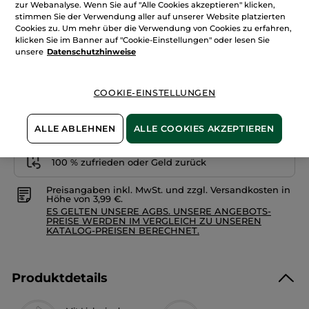
zur Webanalyse. Wenn Sie auf "Alle Cookies akzeptieren" klicken,
anzeigen.
stimmen Sie der Verwendung aller auf unserer Website platzierten
Menge
Bodyspray
Monoi
Cookies zu. Um mehr über die Verwendung von Cookies zu erfahren,
klicken Sie im Banner auf "Cookie-Einstellungen" oder lesen Sie
unsere
Datenschutzhinweise
IN DEN WARENKORB
COOKIE-EINSTELLUNGEN
Freie Versandkosten ab 20€
Lieferung zwischen dem 11/08 und dem 12/08
ALLE ABLEHNEN
ALLE COOKIES AKZEPTIEREN
Sichere Zahlung
100 % zufrieden oder Geld zurück
Preisangaben inkl. MwSt. und zzgl. Versandkosten in
Höhe von 3,99 €.
ES GELTEN UNSERE AGBS. UNSERE ANGEBOTS-
PREISE WERDEN IM VERGLEICH ZU UNSEREN
KATALOG-PREISEN BERECHNET.
Produktdetails