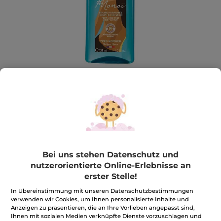
Bodyspray Monoi
Ein Duft, der dich sofort an die Strände von Tahiti
Bei uns stehen Datenschutz und
entführt.
nutzerorientierte Online-Erlebnisse an
125 ml
erster Stelle!
★★★★★
★★★★★
4.7
(2007)
BEWERTUNG VERFASSEN
In Übereinstimmung mit unseren Datenschutzbestimmungen
4.7
verwenden wir Cookies, um Ihnen personalisierte Inhalte und
von
11,99€
*
12,99€
-8%
5
Anzeigen zu präsentieren, die an Ihre Vorlieben angepasst sind,
Sternen.
95,92€ / 1l
Ihnen mit sozialen Medien verknüpfte Dienste vorzuschlagen und
Bewertungen