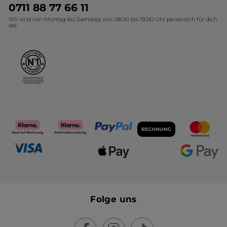
Umweltstiftung YR
Geschenkideen Yves Rocher
0711 88 77 66 11
Wir sind von Montag bis Samstag von 08.00 bis 19.00 Uhr persönlich für dich
Affiliate Programm
Kollektion Monoi Yves Rocher
da!
Karriere
Folge uns