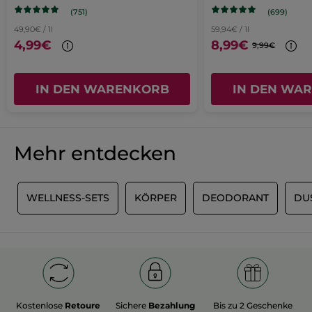
MIT GOOGLE ÜBERSETZEN
neues
(751)
(699)
Empfiehlt dieses Produkt
Ja
Fenster
49,90€ / 1l
59,94€ / 1l
4,99€
8,99€
9,99€
geöffnet.
Ursprünglich veröffentlicht auf yves-rocher.fr
MEHR
IN DEN WARENKORB
IN DEN WA
Mehr entdecken
WELLNESS-SETS
KÖRPER
DEODORANT
DU
Kostenlose
Retoure
Sichere
Bezahlung
Bis zu 2 Geschenke