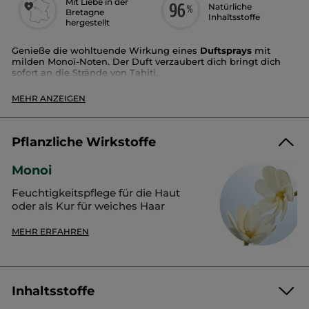
Mit Liebe in der
Natürliche
Bretagne
Inhaltsstoffe
hergestellt
Genieße die wohltuende Wirkung eines
Duftsprays
mit
milden Monoï-Noten. Der Duft verzaubert dich bringt dich
sofort an die Strände von Tahiti.
Duft:
Monoi
MEHR ANZEIGEN
Anwendungsbereich:
Körper
Dieser leichte Nebel umgibt den Körper mit einem zarten
Duftschleier.
Pflanzliche Wirkstoffe
Verpackung:
Zerstäuber
Monoi
Artikelnr.: 77807
Feuchtigkeitspflege für die Haut
oder als Kur für weiches Haar
MEHR ERFAHREN
Inhaltsstoffe