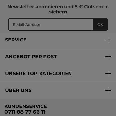
Newsletter
abonnieren und
5 € Gutschein
sichern
OK
SERVICE
FAQs und Kontakt
ANGEBOT PER POST
Mein Konto
Versandhandel Sendung verfolgen
Online Beauty Beratung
UNSERE TOP-KATEGORIEN
Versandhandel Preisliste
Online Preisliste
Aktuelle Angebote
ÜBER UNS
Black Friday Yves Rocher
Unsere Marke
Weihnachtskollektion
KUNDENSERVICE
Umweltstiftung YR
Geschenkideen Yves Rocher
0711 88 77 66 11