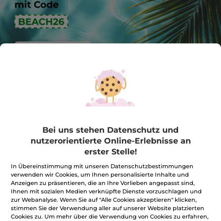
BESTSELLER IM SOMMER
-50%
BESTSELLER
BESTSELLE
Bei uns stehen Datenschutz und
nutzerorientierte Online-Erlebnisse an
erster Stelle!
In Übereinstimmung mit unseren Datenschutzbestimmungen
verwenden wir Cookies, um Ihnen personalisierte Inhalte und
Anzeigen zu präsentieren, die an Ihre Vorlieben angepasst sind,
Ihnen mit sozialen Medien verknüpfte Dienste vorzuschlagen und
Kühlendes Fußgel
Entspannendes
Tag und N
zur Webanalyse. Wenn Sie auf "Alle Cookies akzeptieren" klicken,
zur Beruhigung
Kälte-Gel Leichte
Hydra Wat
stimmen Sie der Verwendung aller auf unserer Website platzierten
Beine
Plump
Cookies zu. Um mehr über die Verwendung von Cookies zu erfahren,
Tube
75 ml
Flakon
200 ml
Tiegel
75 ml