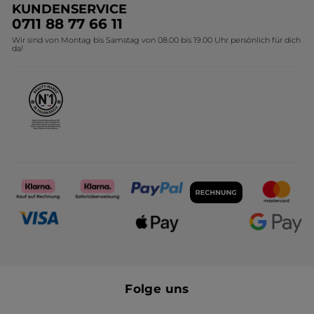
KUNDENSERVICE
Umweltstiftung YR
Geschenkideen Yves Rocher
0711 88 77 66 11
Wir sind von Montag bis Samstag von 08.00 bis 19.00 Uhr persönlich für dich
Affiliate Programm
Kollektion Monoi Yves Rocher
da!
Karriere
Folge uns