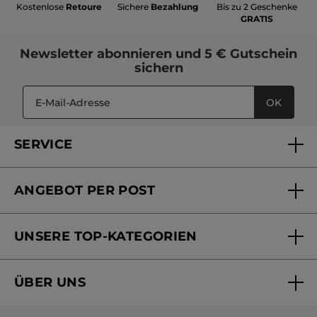
Kostenlose
Retoure
Sichere
Bezahlung
Bis zu 2 Geschenke
GRATIS
Newsletter
abonnieren und
5 € Gutschein
sichern
OK
SERVICE
FAQs und Kontakt
ANGEBOT PER POST
Mein Konto
Versandhandel Sendung verfolgen
Online Beauty Beratung
UNSERE TOP-KATEGORIEN
Versandhandel Preisliste
Online Preisliste
Aktuelle Angebote
ÜBER UNS
Black Friday Yves Rocher
Unsere Marke
Weihnachtskollektion