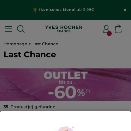
Ikonisches Monoi
ab 3,99€
Homepage
Last Chance
Last Chance
35
Produkt(e) gefunden
Produkte, die unser Sortiment verlassen - jetzt zu kleinen
Preisen im Outlet!