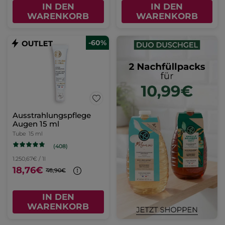
IN DEN
IN DEN
WARENKORB
WARENKORB
-60%
Ausstrahlungspflege
Augen 15 ml
Tube
15 ml
(408)
1.250,67€ / 1l
18,76€
46,90€
IN DEN
WARENKORB