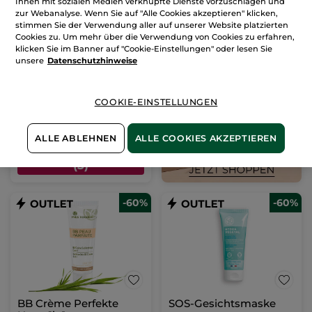
Ihnen mit sozialen Medien verknüpfte Dienste vorzuschlagen und
zur Webanalyse. Wenn Sie auf "Alle Cookies akzeptieren" klicken,
stimmen Sie der Verwendung aller auf unserer Website platzierten
Rouge Elixir Glow
Cookies zu. Um mehr über die Verwendung von Cookies zu erfahren,
klicken Sie im Banner auf "Cookie-Einstellungen" oder lesen Sie
unsere
Datenschutzhinweise
Stift
3.5 g
- 3 Nuancen
(236)
284,58€ / 100g
COOKIE-EINSTELLUNGEN
9,96€
24,90€
ALLE ABLEHNEN
ALLE COOKIES AKZEPTIEREN
FARBE WÄHLEN
(3)
-60%
-60%
BB Crème Perfekte
SOS-Gesichtsmaske