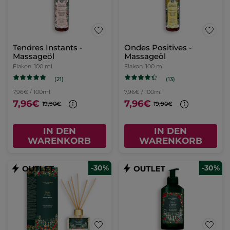
Tendres Instants -
Ondes Positives -
Massageöl
Massageöl
Flakon
100 ml
Flakon
100 ml
(21)
(13)
7,96€ / 100ml
7,96€ / 100ml
7,96€
7,96€
19,90€
19,90€
IN DEN
IN DEN
WARENKORB
WARENKORB
-30%
-30%