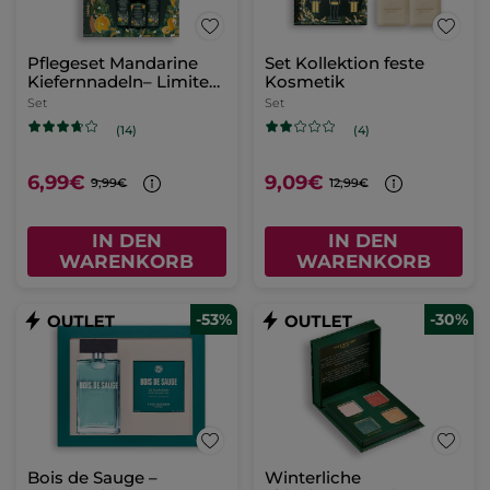
Pflegeset Mandarine
Set Kollektion feste
Kiefernnadeln– Limited
Kosmetik
Edition
Set
Set
(14)
(4)
6,99€
9,09€
9,99€
12,99€
IN DEN
IN DEN
WARENKORB
WARENKORB
-53%
-30%
Bois de Sauge –
Winterliche