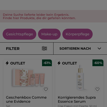
Deine Suche lieferte leider kein Ergebnis.
Finde hier Produkte, die dir gefallen könnten.
Gesichtspflege
Make-up
Körperpflege
FILTER
SORTIEREN NACH
-61%
-60%
Geschenkbox Comme
Korrigierendes Supra
une Evidence
Essence Serum
Set
Glas Flakon mit Pipette
50 ml