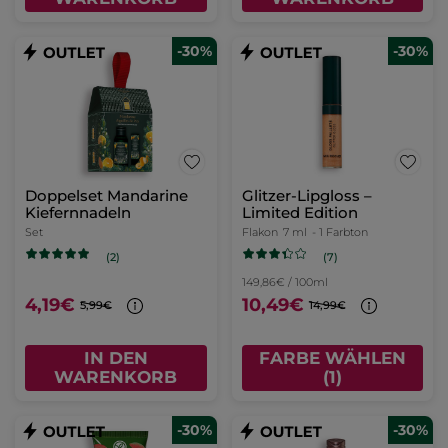
-30%
-30%
Doppelset Mandarine
Glitzer-Lipgloss –
Kiefernnadeln
Limited Edition
Set
Flakon
7 ml
- 1 Farbton
(7)
(2)
149,86€ / 100ml
4,19€
10,49€
5,99€
14,99€
IN DEN
FARBE WÄHLEN
WARENKORB
(1)
-30%
-30%