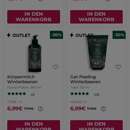
IN DEN
IN DEN
WARENKORB
WARENKORB
-30%
-30%
Körpermilch
Gel-Peeling
Winterbeeren
Winterbeeren
Pump-Flakon
390 ml
Tube
150 ml
(3)
(23)
17,93€ / 1l
46,60€ / 1l
6,99€
6,99€
9,99€
9,99€
IN DEN
IN DEN
WARENKORB
WARENKORB