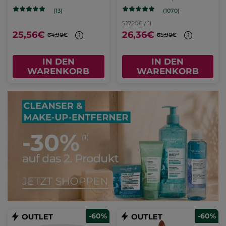
(1070)
(13)
527,20€ / 1l
25,56€
26,36€
64,90€
65,90€
IN DEN
IN DEN
WARENKORB
WARENKORB
-60%
-60%