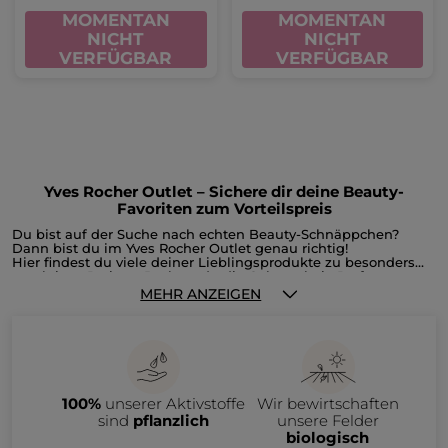
MOMENTAN
MOMENTAN
NICHT
NICHT
VERFÜGBAR
VERFÜGBAR
Yves Rocher Outlet – Sichere dir deine Beauty-
Favoriten zum Vorteilspreis
Du bist auf der Suche nach echten Beauty-Schnäppchen?
Dann bist du im Yves Rocher Outlet genau richtig!
Hier findest du viele deiner Lieblingsprodukte zu besonders
attraktiven Preisen. Du hast du die Gelegenheit, Parfums,
Gesichts- und Körperpflege, Make-up, Reste der
MEHR ANZEIGEN
Weihnachtskollektion oder Accessoires reduziert zu shoppen,
bevor sie unser Sortiment verlassen. Im Outlet bieten wir dir
ausgewählte Produkte aus auslaufenden Kollektionen an –
natürlich nur, solange der Vorrat reicht.
Im Yves Rocher Outlet erwarten dich zahlreiche Beauty-
Produkte zu attraktiven Preisen, darunter:
• Gesichtspflege wie Tages- und Nachtcremes, Seren oder
100%
unserer Aktivstoffe
Wir bewirtschaften
Make-up-Entferner
• Haarpflege wie Shampoos, Spülungen und Haarmasken
sind
pflanzlich
unsere Felder
• Make-up & Accessoires wie Foundation, Rouge, Lidschatten,
biologisch
Mascara, Lippenstift oder Nagellack