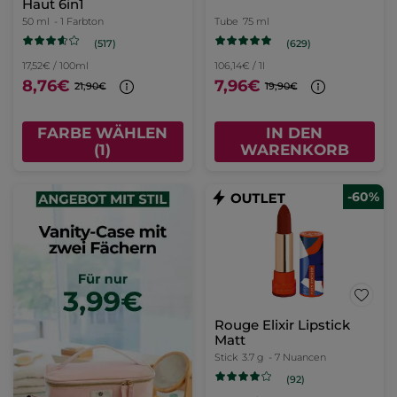
Haut 6in1
50 ml
- 1 Farbton
Tube
75 ml
(517)
(629)
17,52€ / 100ml
106,14€ / 1l
8,76€
7,96€
21,90€
19,90€
FARBE WÄHLEN
IN DEN
(1)
WARENKORB
-60%
Rouge Elixir Lipstick
Matt
Stick
3.7 g
- 7 Nuancen
(92)