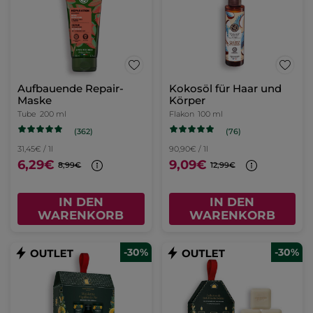
Aufbauende Repair-
Kokosöl für Haar und
Maske
Körper
Tube
200 ml
Flakon
100 ml
(362)
(76)
31,45€ / 1l
90,90€ / 1l
6,29€
9,09€
8,99€
12,99€
IN DEN
IN DEN
WARENKORB
WARENKORB
-30%
-30%