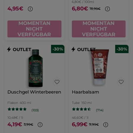
6,80€ / 100ml
4,95€
6,80€
16,99€
MOMENTAN
MOMENTAN
NICHT
NICHT
VERFÜGBAR
VERFÜGBAR
-30%
-30%
Duschgel Winterbeeren
Haarbalsam
Flakon
400 ml
Tube
150 ml
(103)
(714)
10,48€ / 1l
46,60€ / 1l
4,19€
6,99€
5,99€
9,99€