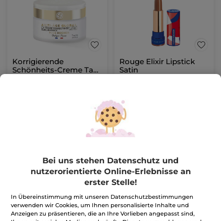
Korrigierende
Rouge Elixir Lipstick
Schönheits-Creme Tag
Satin
- Alle Hauttypen 50ml
Tiegel
50 ml
Stick
3.7 g
- 19 Nuancen
(1232)
(315)
463,20€ / 1l
269,19€ / 100g
23,16€
9,96€
57,90€
24,90€
IN DEN
FARBE WÄHLEN
WARENKORB
(19)
Bei uns stehen Datenschutz und
nutzerorientierte Online-Erlebnisse an
-60%
erster Stelle!
In Übereinstimmung mit unseren Datenschutzbestimmungen
verwenden wir Cookies, um Ihnen personalisierte Inhalte und
Anzeigen zu präsentieren, die an Ihre Vorlieben angepasst sind,