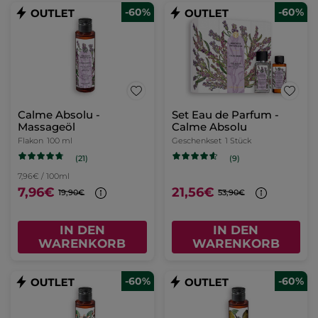
-60%
-60%
Calme Absolu -
Set Eau de Parfum -
Massageöl
Calme Absolu
Flakon
100 ml
Geschenkset
1 Stück
(21)
(9)
7,96€ / 100ml
7,96€
21,56€
19,90€
53,90€
IN DEN
IN DEN
WARENKORB
WARENKORB
-60%
-60%