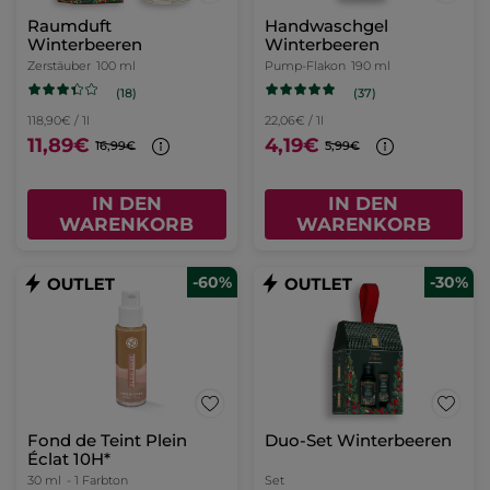
Raumduft
Handwaschgel
Winterbeeren
Winterbeeren
Zerstäuber
100 ml
Pump-Flakon
190 ml
(18)
(37)
118,90€ / 1l
22,06€ / 1l
11,89€
4,19€
16,99€
5,99€
IN DEN
IN DEN
WARENKORB
WARENKORB
-60%
-30%
Fond de Teint Plein
Duo-Set Winterbeeren
Éclat 10H*
30 ml
- 1 Farbton
Set