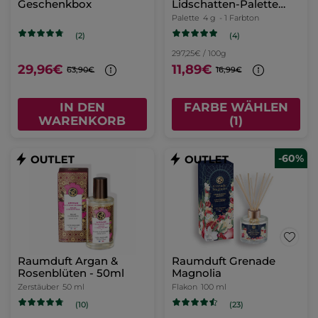
Geschenkbox
Lidschatten-Palette
Blick – Limited Edition
Palette
4 g
- 1 Farbton
(4)
(2)
297,25€ / 100g
29,96€
11,89€
63,90€
16,99€
IN DEN
FARBE WÄHLEN
WARENKORB
(1)
-60%
Raumduft Argan &
Raumduft Grenade
Rosenblüten - 50ml
Magnolia
Zerstäuber
50 ml
Flakon
100 ml
(23)
(10)