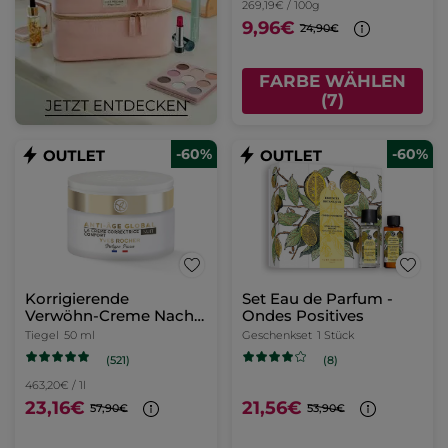
269,19€ / 100g
9,96€
24,90€
FARBE WÄHLEN
(7)
-60%
-60%
Korrigierende
Set Eau de Parfum -
Verwöhn-Creme Nacht
Ondes Positives
50 ml
Tiegel
50 ml
Geschenkset
1 Stück
(521)
(8)
463,20€ / 1l
23,16€
21,56€
57,90€
53,90€