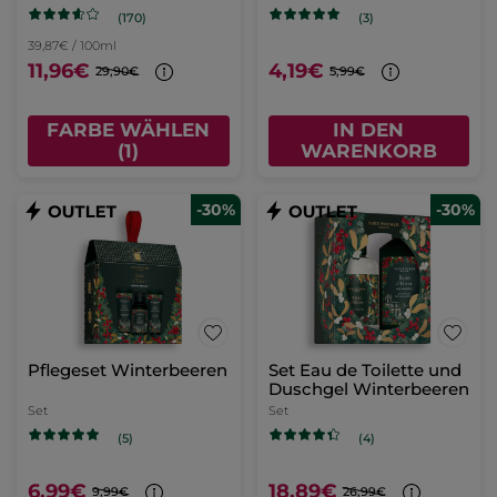
(170)
(3)
39,87€ / 100ml
11,96€
4,19€
29,90€
5,99€
FARBE WÄHLEN
IN DEN
(1)
WARENKORB
-30%
-30%
Pflegeset Winterbeeren
Set Eau de Toilette und
Duschgel Winterbeeren
Set
Set
(5)
(4)
6,99€
18,89€
9,99€
26,99€