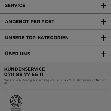
SERVICE
FAQs und Kontakt
ANGEBOT PER POST
Mein Konto
Versandhandel Sendung verfolgen
Online Beauty Beratung
UNSERE TOP-KATEGORIEN
Versandhandel Preisliste
Online Preisliste
Aktuelle Angebote
ÜBER UNS
Black Friday Yves Rocher
Unsere Marke
Weihnachtskollektion
KUNDENSERVICE
Umweltstiftung YR
Geschenkideen Yves Rocher
0711 88 77 66 11
Wir sind von Montag bis Samstag von 08.00 bis 19.00 Uhr persönlich für dich
Affiliate Programm
Kollektion Monoi Yves Rocher
da!
Karriere