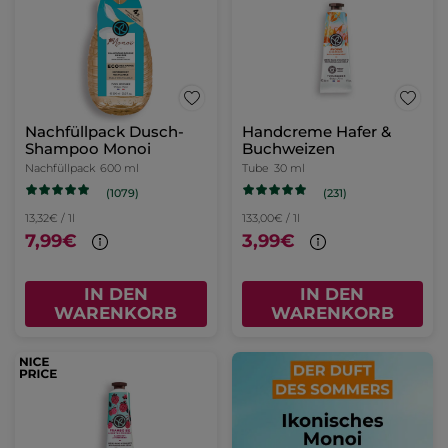
Nachfüllpack Dusch-
Handcreme Hafer &
Shampoo Monoi
Buchweizen
Nachfüllpack
600 ml
Tube
30 ml
(1079)
(231)
13,32€ / 1l
133,00€ / 1l
7,99€
3,99€
IN DEN
IN DEN
WARENKORB
WARENKORB