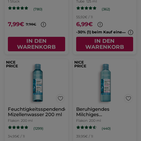
Menthe
1 Stück
Tube
125 ml
(362)
(780)
55,92€ / 1l
7,99€
6,99€
9,98€
-
30% (1) beim Kauf eines 2. Cleansers
IN DEN
IN DEN
WARENKORB
WARENKORB
Feuchtigkeitsspendendes
Beruhigendes
Mizellenwasser 200 ml
Milchiges
Mizellenwasser 200 ml
Flakon
200 ml
Flakon
200 ml
(1299)
(440)
34,95€ / 1l
39,95€ / 1l