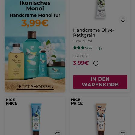
Handcreme Olive-
Petitgrain
Tube
30 ml
(6)
133,00€ / 1l
3,99€
IN DEN
WARENKORB