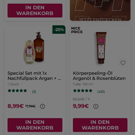
IN DEN
WARENKORB
-25%
Special Set mit 1x
Körperpeeling-Öl
Nachfüllpack Argan + 1x
Arganöl & Rosenblüten
Nachfüllbare Flasche
1 Stück
Tube
150 ml
(421)
(3)
66,60€ / 1l
8,99€
9,99€
11,98€
IN DEN
IN DEN
WARENKORB
WARENKORB