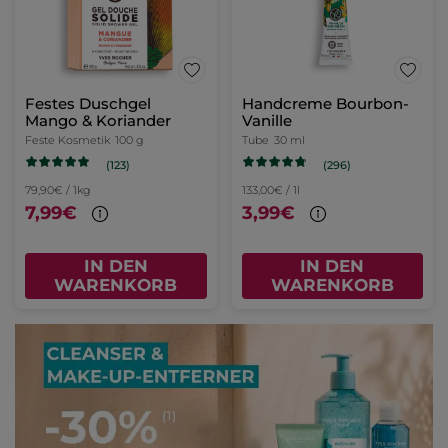
Festes Duschgel
Handcreme Bourbon-
Mango & Koriander
Vanille
Feste Kosmetik
100 g
Tube
30 ml
(123)
(296)
79,90€ / 1kg
133,00€ / 1l
7,99€
3,99€
IN DEN
IN DEN
WARENKORB
WARENKORB