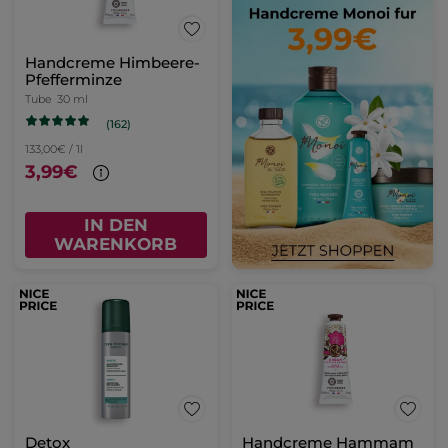
Handcreme Himbeere-
Pfefferminze
Tube
30 ml
(162)
133,00€ / 1l
3,99€
IN DEN
WARENKORB
Detox
Handcreme Hammam