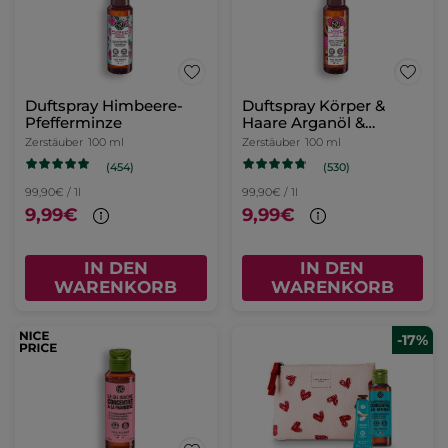
Duftspray Himbeere-
Duftspray Körper &
Pfefferminze
Haare Arganöl &
Rosenblüten
Zerstäuber
100 ml
Zerstäuber
100 ml
(454)
(530)
99,90€ / 1l
99,90€ / 1l
9,99€
9,99€
IN DEN
IN DEN
WARENKORB
WARENKORB
-17%