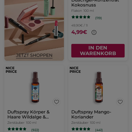
Kokosnuss
Flakon
100 ml
(119)
49,90€ / 1l
4,99€
IN DEN
WARENKORB
Duftspray Körper &
Duftspray Mango-
Haare Wildalge &
Koriander
Meerfenchel
Zerstäuber
100 ml
Zerstäuber
100 ml
(922)
(441)