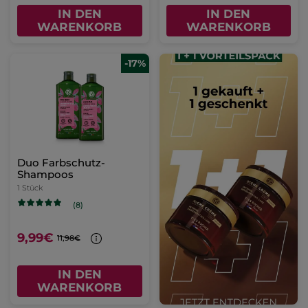
IN DEN
IN DEN
WARENKORB
WARENKORB
-17%
Duo Farbschutz-
Shampoos
1 Stück
(8)
9,99€
11,98€
IN DEN
WARENKORB