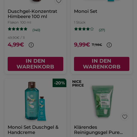
Duschgel-Konzentrat
Monoi Set
Himbeere 100 ml
Flakon
100 ml
1 Stück
(140)
(27)
49,90€ / 1l
4,99€
9,99€
11,98€
IN DEN
IN DEN
WARENKORB
WARENKORB
-20%
Monoi Set Duschgel &
Klärendes
Handcreme
Reinigungsgel Pure