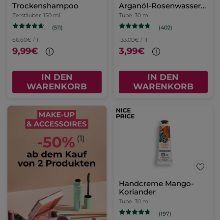
Trockenshampoo
Arganöl-Rosenwasser
30 ml
Zerstäuber
150 ml
Tube
30 ml
(511)
(402)
66,60€ / 1l
133,00€ / 1l
9,99€
3,99€
IN DEN
IN DEN
WARENKORB
WARENKORB
Handcreme Mango-
Koriander
Tube
30 ml
(197)