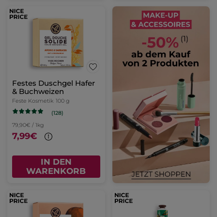
Festes Duschgel Hafer
& Buchweizen
Feste Kosmetik
100 g
(128)
79,90€ / 1kg
7,99€
IN DEN
WARENKORB