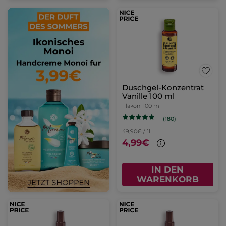
Duschgel-Konzentrat
Vanille 100 ml
Flakon
100 ml
(180)
49,90€ / 1l
4,99€
IN DEN
WARENKORB