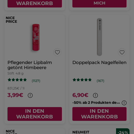
WARENKORB
MICH
Pflegender Lipbalm
Doppelpack Nagelfeilen
getönt Himbeere
Stift
4.8 g
(1127)
(167)
831,25€ / 1l
3,99€
6,90€
-
50% ab 2 Produkten deiner Wahl
IN DEN
IN DEN
WARENKORB
WARENKORB
NEUHEIT
-24%