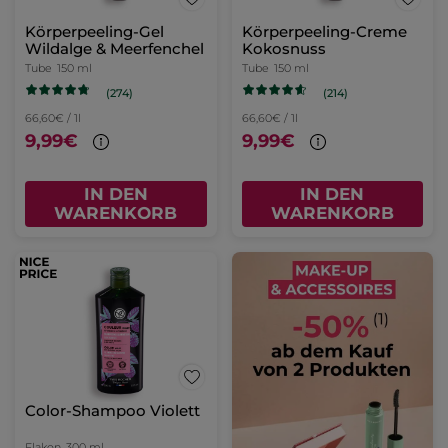
Körperpeeling-Gel
Körperpeeling-Creme
Wildalge & Meerfenchel
Kokosnuss
Tube
150 ml
Tube
150 ml
(274)
(214)
66,60€ / 1l
66,60€ / 1l
9,99€
9,99€
IN DEN
IN DEN
WARENKORB
WARENKORB
Color-Shampoo Violett
Flakon
300 ml