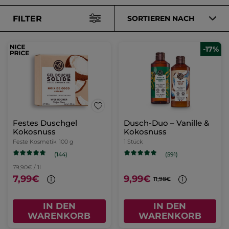
FILTER
SORTIEREN NACH
-17%
Festes Duschgel
Dusch-Duo – Vanille &
Kokosnuss
Kokosnuss
Feste Kosmetik
100 g
1 Stück
(144)
(591)
79,90€ / 1l
7,99€
9,99€
11,98€
IN DEN
IN DEN
WARENKORB
WARENKORB