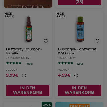
(28)
Duftspray Bourbon-
Duschgel-Konzentrat
Vanille
Wildalge
Zerstäuber
100 ml
Flakon
100 ml
(1083)
(210)
99,90€ / 1l
49,90€ / 1l
9,99€
4,99€
IN DEN
IN DEN
WARENKORB
WARENKORB
-25%