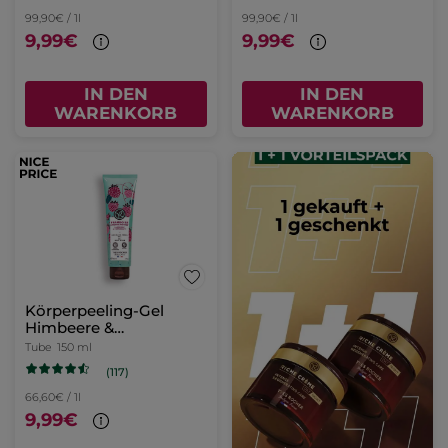
99,90€ / 1l
99,90€ / 1l
9,99€
9,99€
IN DEN
IN DEN
WARENKORB
WARENKORB
Körperpeeling-Gel
Himbeere &
Pfefferminze
Tube
150 ml
(117)
66,60€ / 1l
9,99€