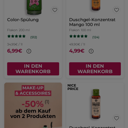
Color-Spülung
Duschgel-Konzentrat
Mango 100 ml
Flakon
200 ml
Flakon
100 ml
(512)
(124)
34,95€ / 1l
49,90€ / 1l
6,99€
4,99€
IN DEN
IN DEN
WARENKORB
WARENKORB
Duschgel-Konzentrat