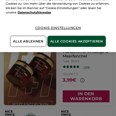
WARENKORB
WARENKORB
Cookies zu. Um mehr über die Verwendung von Cookies zu erfahren,
klicken Sie im Banner auf "Cookie-Einstellungen" oder lesen Sie
unsere
Datenschutzhinweise
COOKIE-EINSTELLUNGEN
ALLE ABLEHNEN
ALLE COOKIES AKZEPTIEREN
Handcreme Wildalge &
Meerfenchel
Tube
30 ml
(213)
133,00€ / 1l
3,99€
IN DEN
WARENKORB