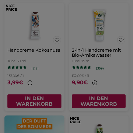
Handcreme Kokosnuss
2-in-1 Handcreme mit
Bio-Arnikawasser
Tube
30 ml
Tube
75 ml
(212)
(359)
133,00€ / 1l
132,00€ / 1l
3,99€
9,90€
IN DEN
IN DEN
WARENKORB
WARENKORB