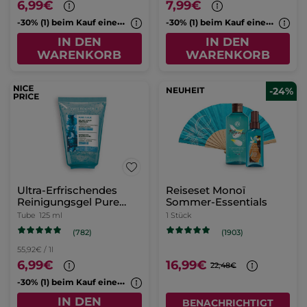
6,99€
7,99€
-
30% (1) beim Kauf eines 2. Cleansers
-
30% (1) beim Kauf eines 2. Cleansers
IN DEN
IN DEN
WARENKORB
WARENKORB
NEUHEIT
-24%
Ultra-Erfrischendes
Reiseset Monoï
Reinigungsgel Pure
Sommer-Essentials
Algue
Tube
125 ml
1 Stück
(782)
(1903)
55,92€ / 1l
6,99€
16,99€
22,48€
-
30% (1) beim Kauf eines 2. Cleansers
IN DEN
BENACHRICHTIGT