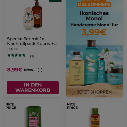
Special Set mit 1x
Nachfüllpack Kokos +
1x Nachfüllbare Flasche
1 Stück
(3)
8,99€
11,98€
IN DEN
WARENKORB