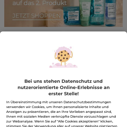
BESTSELLER
Duschgel Hafer &
Antitranspirant mit
Buchweizen
Algen aus der Bretagne
Bei uns stehen Datenschutz und
Flakon
400 ml
Roll-on
50 ml
nutzerorientierte Online-Erlebnisse an
erster Stelle!
(314)
(23)
14,98€ / 1l
138,00€ / 1l
In Übereinstimmung mit unseren Datenschutzbestimmungen
5,99€
6,90€
verwenden wir Cookies, um Ihnen personalisierte Inhalte und
Anzeigen zu präsentieren, die an Ihre Vorlieben angepasst sind,
Ihnen mit sozialen Medien verknüpfte Dienste vorzuschlagen und
zur Webanalyse. Wenn Sie auf "Alle Cookies akzeptieren" klicken,
IN DEN
IN DEN
stimmen Sie der Verwendung aller auf unserer Website platzierten