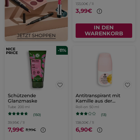
133,00€ / 1l
3,99€
IN DEN
WARENKORB
-11%
Schützende
Antitranspirant mit
Glanzmaske
Kamille aus der
Bretagne
Tube
200 ml
Roll-on
50 ml
(150)
(13)
39,95€ / 1l
138,00€ / 1l
7,99€
6,90€
8,99€