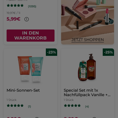
(1095)
19,97€ / 1l
5,99€
IN DEN
WARENKORB
-23%
-25%
Mini-Sonnen-Set
Special Set mit 1x
Nachfüllpack Vanille +
1x Nachfüllbare Flasche
1 Stück
1 Stück
(1)
(4)