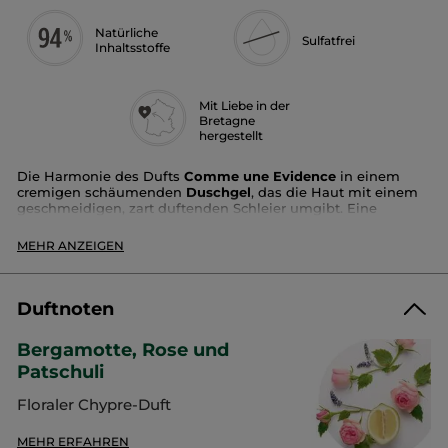
Natürliche
Sulfatfrei
Inhaltsstoffe
Mit Liebe in der
Bretagne
hergestellt
Die Harmonie des Dufts
Comme une Evidence
in einem
cremigen schäumenden
Duschgel
, das die Haut mit einem
geschmeidigen, zart duftenden Schleier umgibt. Eine
optimale Art und Weise, die Sillage dieses zeitlosen floralen
Chypre-Dufts länger halten zu lassen.
MEHR ANZEIGEN
Duft:
Bergamotte, Rose, Patschuli
Textur:
cremig
Vorteile:
reinigt und parfümiert die Haut
Duftnoten
Bergamotte, Rose und
Patschuli
Leitfaden zur Mülltrennung:
Jedes Mal, wenn du deinen Müll trennst, verhilfst du ihm zu einem
Floraler Chypre-Duft
zweiten Leben.
MEHR ERFAHREN