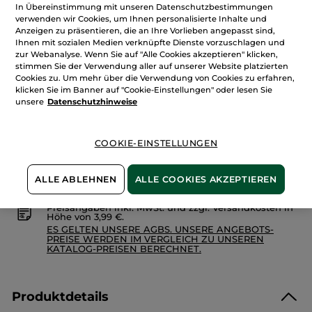
Sternen.
In Übereinstimmung mit unseren Datenschutzbestimmungen
79,50€ / 1l
Bewertungen
verwenden wir Cookies, um Ihnen personalisierte Inhalte und
anzeigen.
Anzeigen zu präsentieren, die an Ihre Vorlieben angepasst sind,
Menge
Comme
Ihnen mit sozialen Medien verknüpfte Dienste vorzuschlagen und
Une
Evidence
zur Webanalyse. Wenn Sie auf "Alle Cookies akzeptieren" klicken,
-
stimmen Sie der Verwendung aller auf unserer Website platzierten
Parfümiertes
Cookies zu. Um mehr über die Verwendung von Cookies zu erfahren,
IN DEN WARENKORB
Duschgel
klicken Sie im Banner auf "Cookie-Einstellungen" oder lesen Sie
unsere
Datenschutzhinweise
Freie Versandkosten ab 20€
Lieferung zwischen dem 13/08 und dem 14/08
COOKIE-EINSTELLUNGEN
Sichere Zahlung
100 % zufrieden oder Geld zurück
ALLE ABLEHNEN
ALLE COOKIES AKZEPTIEREN
Preisangaben inkl. MwSt. und zzgl. Versandkosten in
Höhe von 3,99 €.
ES GELTEN UNSERE AGBS. UNSERE ANGEBOTS-
PREISE WERDEN IM VERGLEICH ZU UNSEREN
KATALOG-PREISEN BERECHNET.
Produktdetails