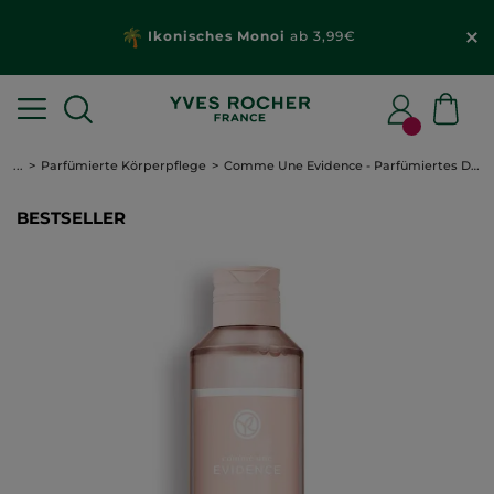
Ikonisches Monoi
ab 3,99€
...
Parfümierte Körperpflege
Comme Une Evidence - Parfümiertes Duschgel
BESTSELLER