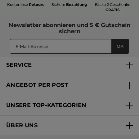
Kostenlose
Retoure
Sichere
Bezahlung
Bis zu 2 Geschenke
GRATIS
Newsletter
abonnieren und
5 € Gutschein
sichern
OK
SERVICE
FAQs und Kontakt
ANGEBOT PER POST
Mein Konto
Versandhandel Sendung verfolgen
Online Beauty Beratung
UNSERE TOP-KATEGORIEN
Versandhandel Preisliste
Online Preisliste
Aktuelle Angebote
ÜBER UNS
Black Friday Yves Rocher
Unsere Marke
Weihnachtskollektion