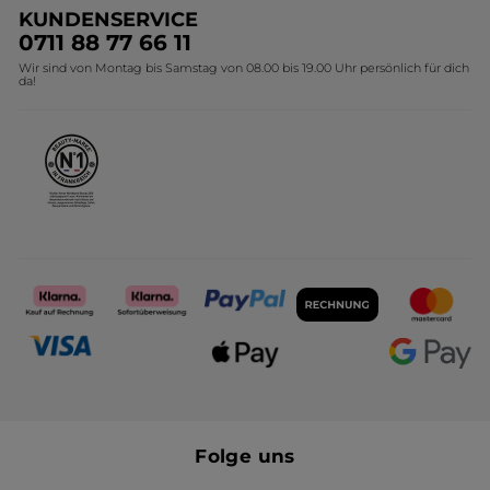
KUNDENSERVICE
Umweltstiftung YR
Geschenkideen Yves Rocher
0711 88 77 66 11
Wir sind von Montag bis Samstag von 08.00 bis 19.00 Uhr persönlich für dich
Affiliate Programm
Kollektion Monoi Yves Rocher
da!
Karriere
Folge uns