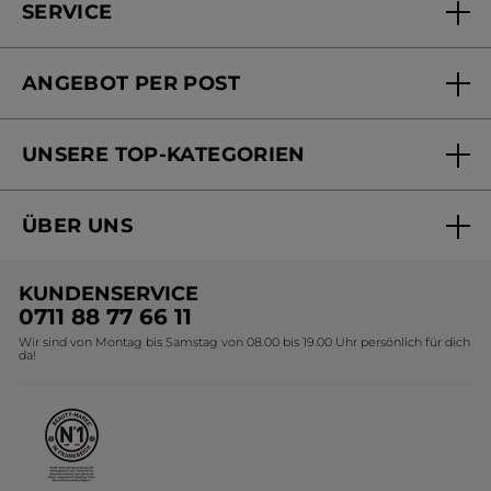
SERVICE
FAQs und Kontakt
ANGEBOT PER POST
Mein Konto
Versandhandel Sendung verfolgen
Online Beauty Beratung
UNSERE TOP-KATEGORIEN
Versandhandel Preisliste
Online Preisliste
Aktuelle Angebote
ÜBER UNS
Black Friday Yves Rocher
Unsere Marke
Weihnachtskollektion
KUNDENSERVICE
Umweltstiftung YR
Geschenkideen Yves Rocher
0711 88 77 66 11
Wir sind von Montag bis Samstag von 08.00 bis 19.00 Uhr persönlich für dich
Affiliate Programm
Kollektion Monoi Yves Rocher
da!
Karriere