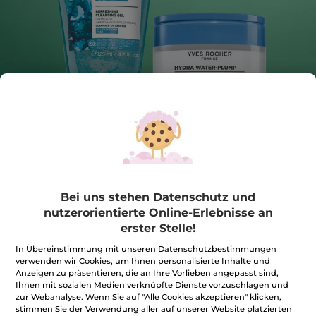
Gesichts-Set Hydra
Bei uns stehen Datenschutz und
nutzerorientierte Online-Erlebnisse an
Sofortige Frische, pralle Haut
erster Stelle!
1 Stück
★★★★★
★★★★★
In Übereinstimmung mit unseren Datenschutzbestimmungen
4.5
(11)
BEWERTUNG VERFASSEN
verwenden wir Cookies, um Ihnen personalisierte Inhalte und
4.5
Anzeigen zu präsentieren, die an Ihre Vorlieben angepasst sind,
von
16,99€
*
28,89€
-41%
Ihnen mit sozialen Medien verknüpfte Dienste vorzuschlagen und
5
Sternen.
zur Webanalyse. Wenn Sie auf "Alle Cookies akzeptieren" klicken,
Bewertungen
stimmen Sie der Verwendung aller auf unserer Website platzierten
anzeigen.