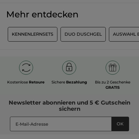
Mehr entdecken
N
KENNENLERNSETS
DUO DUSCHGEL
AUSWAHL 
Kostenlose
Retoure
Sichere
Bezahlung
Bis zu 2 Geschenke
GRATIS
Newsletter
abonnieren und
5 € Gutschein
sichern
OK