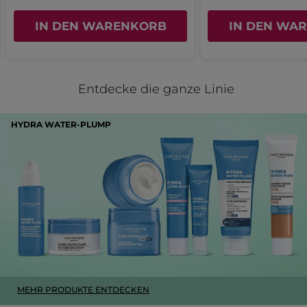
Algue
IN DEN WARENKORB
IN DEN WA
Ja ·
0
Nein ·
0
Hilfreich?
MEHR
Entdecke die ganze Linie
HYDRA WATER-PLUMP
MEHR PRODUKTE ENTDECKEN