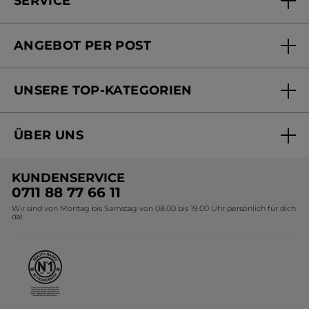
SERVICE
FAQs und Kontakt
ANGEBOT PER POST
Mein Konto
Versandhandel Sendung verfolgen
Online Beauty Beratung
UNSERE TOP-KATEGORIEN
Versandhandel Preisliste
Online Preisliste
Aktuelle Angebote
ÜBER UNS
Black Friday Yves Rocher
Unsere Marke
Weihnachtskollektion
KUNDENSERVICE
Umweltstiftung YR
Geschenkideen Yves Rocher
0711 88 77 66 11
Wir sind von Montag bis Samstag von 08.00 bis 19.00 Uhr persönlich für dich
Affiliate Programm
Kollektion Monoi Yves Rocher
da!
Karriere