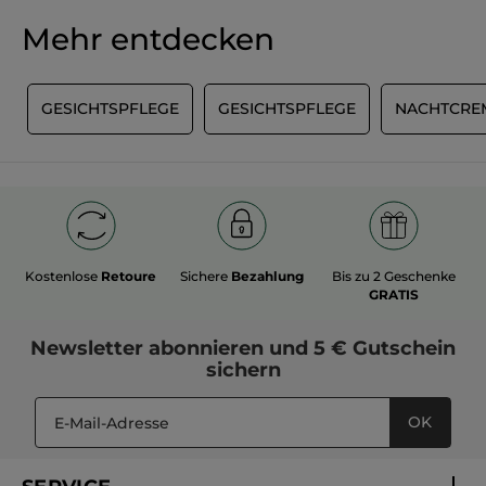
Mehr entdecken
E
GESICHTSPFLEGE
GESICHTSPFLEGE
NACHTCRE
Kostenlose
Retoure
Sichere
Bezahlung
Bis zu 2 Geschenke
GRATIS
Newsletter
abonnieren und
5 € Gutschein
sichern
OK