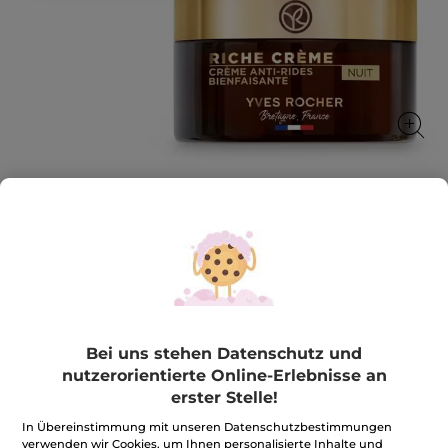
1+1 Nachtcreme Antifalten Riche
Creme
Regeneriert die Haut und versorgt sie Nacht für Nacht
intensiv mit Aufbaustoffen.
1 Stück
Bei uns stehen Datenschutz und
★★★★★
★★★★★
4.8
(64)
BEWERTUNG VERFASSEN
nutzerorientierte Online-Erlebnisse an
4.8
erster Stelle!
von
39,90€
*
79,80€
5
Sternen.
In Übereinstimmung mit unseren Datenschutzbestimmungen
Bewertungen
verwenden wir Cookies, um Ihnen personalisierte Inhalte und