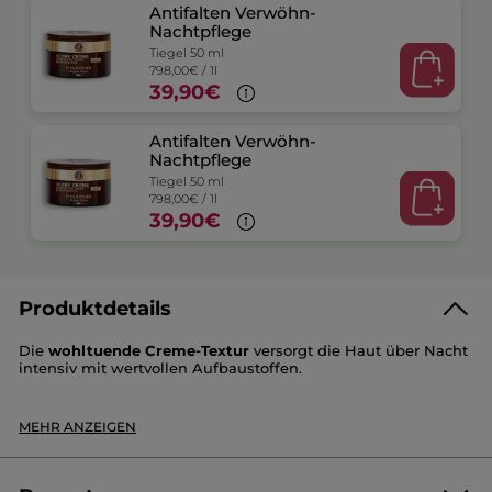
Antifalten Verwöhn-
Nachtpflege
Tiegel 50 ml
798,00€ / 1l
39,90€
Antifalten Verwöhn-
Nachtpflege
Tiegel 50 ml
798,00€ / 1l
39,90€
Produktdetails
Die
wohltuende Creme-Textur
versorgt die Haut über Nacht
intensiv mit wertvollen Aufbaustoffen.
Durch das regenerierende Öl aus 1000 Rosen werden Falten
MEHR ANZEIGEN
glättet und die Haut fühlbar geschmeidiger.
Das Plus
: Die reichhaltige Textur baut die Haut über Nacht
auf und macht sie zart und prall.