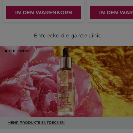
Ursprünglich veröffentlicht zu
Antifalten Verwöhn-Nachtpflege
IN DEN WARENKORB
IN DEN WA
Ja ·
0
Nein ·
0
Hilfreich?
Entdecke die ganze Linie
MEHR
RICHE CRÈME
MEHR PRODUKTE ENTDECKEN