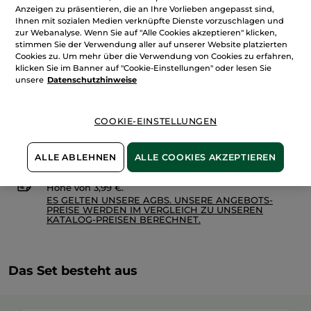
anzeigen.
Menge
Anzeigen zu präsentieren, die an Ihre Vorlieben angepasst sind,
1+1
Nachtcreme
Ihnen mit sozialen Medien verknüpfte Dienste vorzuschlagen und
Antifalten
zur Webanalyse. Wenn Sie auf "Alle Cookies akzeptieren" klicken,
Riche
stimmen Sie der Verwendung aller auf unserer Website platzierten
Creme
IN DEN WARENKORB
Cookies zu. Um mehr über die Verwendung von Cookies zu erfahren,
klicken Sie im Banner auf "Cookie-Einstellungen" oder lesen Sie
unsere
Datenschutzhinweise
Freie Versandkosten ab 20€
Lieferung zwischen dem 12/08 und dem 13/08
COOKIE-EINSTELLUNGEN
Sichere Zahlung
100 % zufrieden oder Geld zurück
ALLE ABLEHNEN
ALLE COOKIES AKZEPTIEREN
Preisangaben inkl. MwSt. und zzgl. Versandkosten in
Höhe von 3,99 €.
ES GELTEN UNSERE AGBS. UNSERE ANGEBOTS-
PREISE WERDEN IM VERGLEICH ZU UNSEREN
KATALOG-PREISEN BERECHNET.
Das Set besteht aus