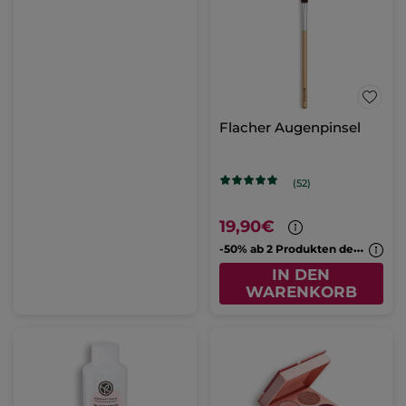
Flacher Augenpinsel
(52)
19,90€
-
50% ab 2 Produkten deiner Wahl
IN DEN
WARENKORB