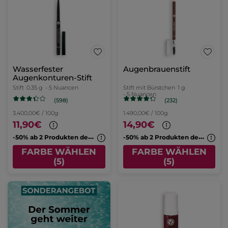
Wasserfester
Augenbrauenstift
Augenkonturen-Stift
Stift
0.35 g
- 5 Nuancen
Stift mit Bürstchen
1 g
- 5 Nuancen
(598)
(232)
3.400,00€ / 100g
1.490,00€ / 100g
11,90€
14,90€
-
50% ab 2 Produkten deiner Wahl
-
50% ab 2 Produkten deiner Wahl
FARBE WÄHLEN
FARBE WÄHLEN
(5)
(5)