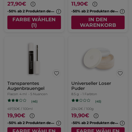
27,90€
11,90€
-
50% ab 2 Produkten deiner Wahl
-
50% ab 2 Produkten deiner Wahl
FARBE WÄHLEN
IN DEN
(1)
WARENKORB
Transparentes
Universeller Loser
Augenbrauengel
Puder
Flacon
4 ml
- 5 Nuancen
8.5 g
- 1 Farbton
(46)
(45)
497,50€ / 100ml
234,12€ / 100g
19,90€
19,90€
-
50% ab 2 Produkten deiner Wahl
-
50% ab 2 Produkten deiner Wahl
FARBE WÄHLEN
FARBE WÄHLEN