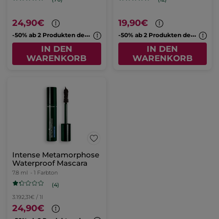
24,90€
19,90€
-
50% ab 2 Produkten deiner Wahl
-
50% ab 2 Produkten deiner Wahl
IN DEN
IN DEN
WARENKORB
WARENKORB
Intense Metamorphose
Waterproof Mascara
7.8 ml
- 1 Farbton
(4)
3.192,31€ / 1l
24,90€