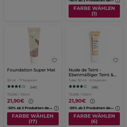
FARBE WÄHLEN
(1)
Foundation Super Mat
Nude de Teint -
Ebenmäßiger Teint &
Glow
30 ml
- 17 Nuancen
Tube
30 ml
- 6 Nuancen
(147)
(181)
73,00€ / 100ml
73,00€ / 100ml
21,90€
21,90€
-
50% ab 2 Produkten deiner Wahl
-
50% ab 2 Produkten deiner Wahl
FARBE WÄHLEN
FARBE WÄHLEN
(17)
(6)