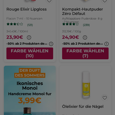
Rouge Elixir Lipgloss
Kompakt-Hautpuder
Zéro Défaut
Flacon
7 ml
- 10 Nuancen
Aufklappbare Puderdose
8 g
- 7 Nuancen
(121)
(239)
341,43€ / 100ml
312,19€ / 100g
23,90€
24,90€
-
50% ab 2 Produkten deiner Wahl
-
50% ab 2 Produkten deiner Wahl
FARBE WÄHLEN
FARBE WÄHLEN
(10)
(7)
Ölelixier für die Nägel