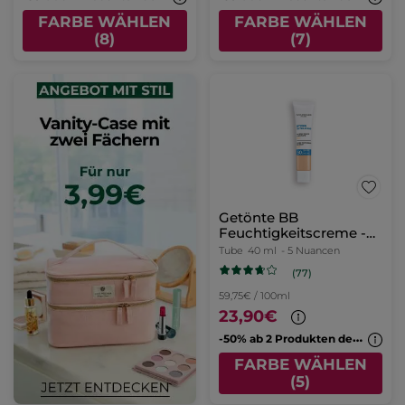
FARBE WÄHLEN
FARBE WÄHLEN
(8)
(7)
Getönte BB
Feuchtigkeitscreme -
Hell
Tube
40 ml
- 5 Nuancen
(77)
59,75€ / 100ml
23,90€
-
50% ab 2 Produkten deiner Wahl
FARBE WÄHLEN
(5)