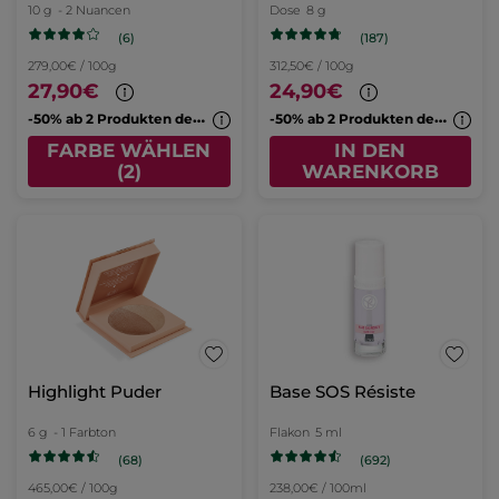
10 g
- 2 Nuancen
Dose
8 g
(6)
(187)
279,00€ / 100g
312,50€ / 100g
27,90€
24,90€
-
50% ab 2 Produkten deiner Wahl
-
50% ab 2 Produkten deiner Wahl
FARBE WÄHLEN
IN DEN
(2)
WARENKORB
Highlight Puder
Base SOS Résiste
6 g
- 1 Farbton
Flakon
5 ml
(68)
(692)
465,00€ / 100g
238,00€ / 100ml