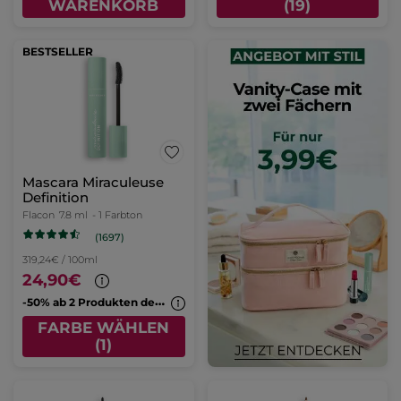
WARENKORB
(19)
BESTSELLER
Mascara Miraculeuse
Definition
Flacon
7.8 ml
- 1 Farbton
(1697)
319,24€ / 100ml
24,90€
-
50% ab 2 Produkten deiner Wahl
FARBE WÄHLEN
(1)