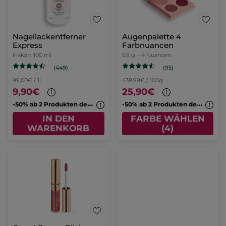
Nagellackentferner
Augenpalette 4
Express
Farbnuancen
Flakon
100 ml
5.9 g
- 4 Nuancen
(449)
(95)
99,00€ / 1l
438,99€ / 100g
9,90€
25,90€
-
50% ab 2 Produkten deiner Wahl
-
50% ab 2 Produkten deiner Wahl
IN DEN
FARBE WÄHLEN
WARENKORB
(4)