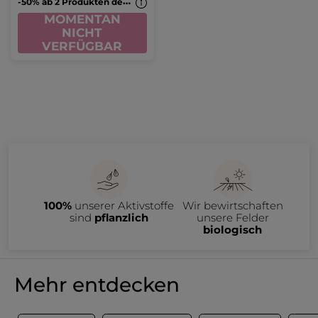
-
50% ab 2 Produkten deiner Wahl
MOMENTAN
NICHT
VERFÜGBAR
100%
unserer Aktivstoffe
Wir bewirtschaften
sind
pflanzlich
unsere Felder
biologisch
Mehr entdecken