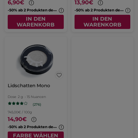
6,90€
13,90€
-
50% ab 2 Produkten deiner Wahl
-
50% ab 2 Produkten deiner Wahl
IN DEN
IN DEN
WARENKORB
WARENKORB
Lidschatten Mono
Dose
2 g
- 15 Nuancen
(276)
745,00€ / 100g
14,90€
-
50% ab 2 Produkten deiner Wahl
FARBE WÄHLEN