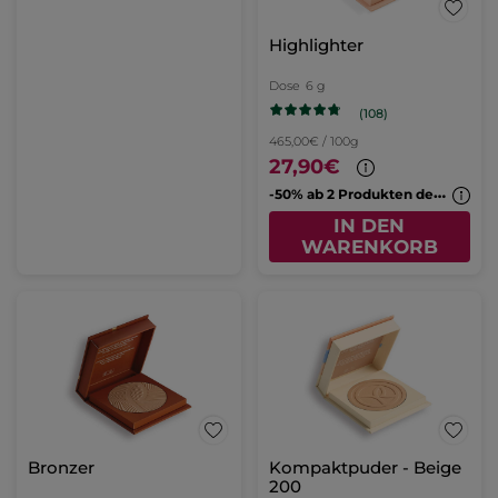
Highlighter
Dose
6 g
(108)
465,00€ / 100g
27,90€
-
50% ab 2 Produkten deiner Wahl
IN DEN
WARENKORB
Bronzer
Kompaktpuder - Beige
200