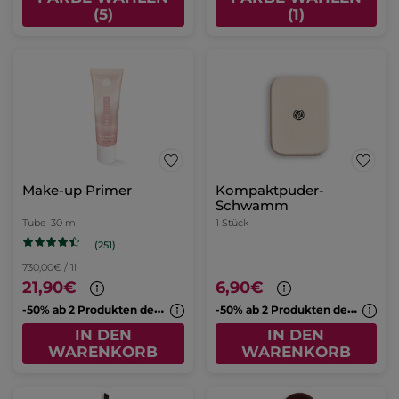
(5)
(1)
Make-up Primer
Kompaktpuder-
Schwamm
Tube
30 ml
1 Stück
(251)
730,00€ / 1l
21,90€
6,90€
-
50% ab 2 Produkten deiner Wahl
-
50% ab 2 Produkten deiner Wahl
IN DEN
IN DEN
WARENKORB
WARENKORB