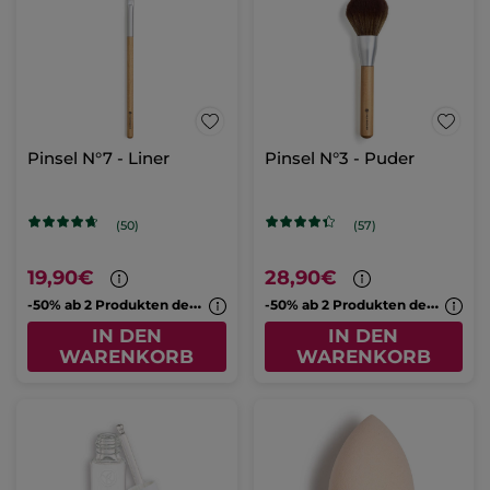
Pinsel N°7 - Liner
Pinsel N°3 - Puder
(50)
(57)
19,90€
28,90€
-
50% ab 2 Produkten deiner Wahl
-
50% ab 2 Produkten deiner Wahl
IN DEN
IN DEN
WARENKORB
WARENKORB