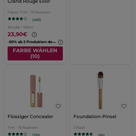
Grand Rouge Elixir
Flacon
7 ml
- 10 Nuancen
(400)
341,43€ / 100ml
23,90€
-
50% ab 2 Produkten deiner Wahl
FARBE WÄHLEN
(10)
Flüssiger Concealer
Foundation-Pinsel
7 ml
- 10 Nuancen
1 Stück
(335)
(66)