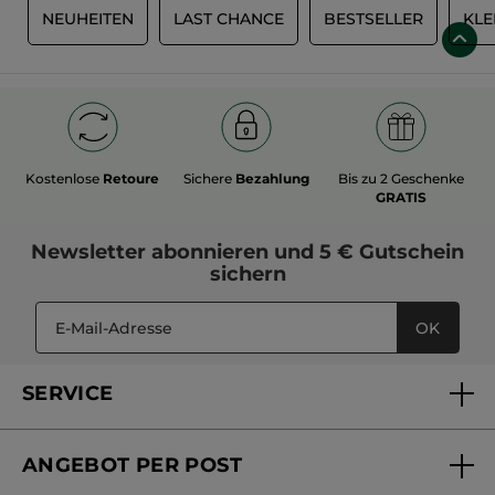
S
NEUHEITEN
LAST CHANCE
BESTSELLER
KLE
Kostenlose
Retoure
Sichere
Bezahlung
Bis zu 2 Geschenke
GRATIS
Newsletter
abonnieren und
5 € Gutschein
sichern
OK
SERVICE
FAQs und Kontakt
ANGEBOT PER POST
Mein Konto