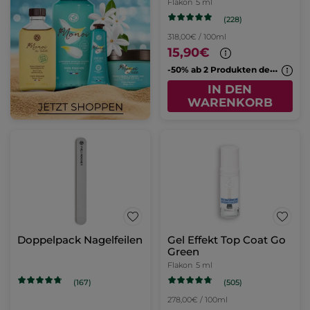
Flakon
5 ml
(228)
318,00€ / 100ml
15,90€
-
50% ab 2 Produkten deiner Wahl
IN DEN
WARENKORB
Doppelpack Nagelfeilen
Gel Effekt Top Coat Go
Green
Flakon
5 ml
(505)
(167)
278,00€ / 100ml