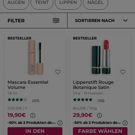
AUGEN
TEINT
LIPPEN
NÄGEL
FILTER
SORTIEREN NACH
BESTSELLER
BESTSELLER
Mascara Essentiel
Lippenstift Rouge
Volume
Botanique Satin
7.8 ml
3.5 g
- 19 Nuancen
(201)
(153)
2.551,29€ / 1l
854,29€ / 100g
19,90€
29,90€
-
50% ab 2 Produkten deiner Wahl
-
50% ab 2 Produkten deiner Wahl
IN DEN
FARBE WÄHLEN