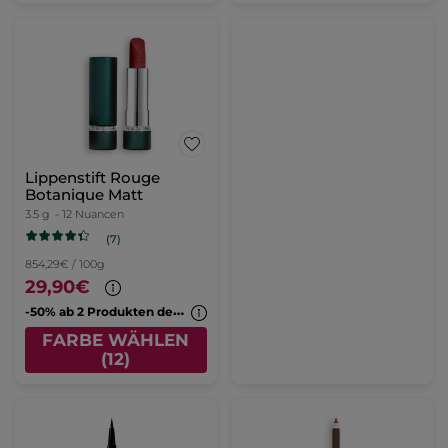
Lippenstift Rouge
Botanique Matt
3.5 g
- 12 Nuancen
(7)
854,29€ / 100g
29,90€
-
50% ab 2 Produkten deiner Wahl
FARBE WÄHLEN
(12)