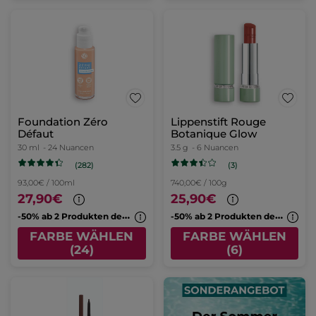
Foundation Zéro
Lippenstift Rouge
Défaut
Botanique Glow
30 ml
- 24 Nuancen
3.5 g
- 6 Nuancen
(282)
(3)
93,00€ / 100ml
740,00€ / 100g
27,90€
25,90€
-
50% ab 2 Produkten deiner Wahl
-
50% ab 2 Produkten deiner Wahl
FARBE WÄHLEN
FARBE WÄHLEN
(24)
(6)