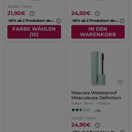
312,86€ / 100ml
21,90€
24,90€
-
50% ab 2 Produkten deiner Wahl
-
50% ab 2 Produkten deiner Wahl
FARBE WÄHLEN
IN DEN
(10)
WARENKORB
Mascara Waterproof
Miraculeuse Definition
Flakon
7.8 ml
- 1 Farbton
(16)
319,24€ / 100ml
24,90€
-
50% ab 2 Produkten deiner Wahl