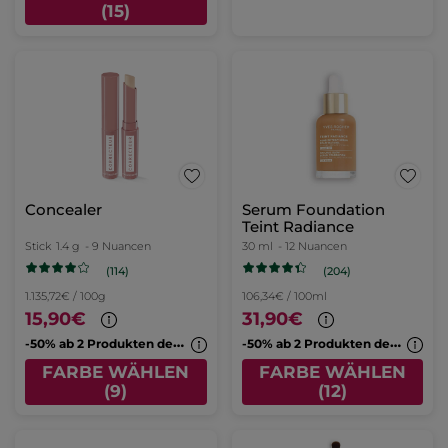
(15)
Concealer
Serum Foundation
Teint Radiance
Stick
1.4 g
- 9 Nuancen
30 ml
- 12 Nuancen
(114)
(204)
1.135,72€ / 100g
106,34€ / 100ml
15,90€
31,90€
-
50% ab 2 Produkten deiner Wahl
-
50% ab 2 Produkten deiner Wahl
FARBE WÄHLEN
FARBE WÄHLEN
(9)
(12)