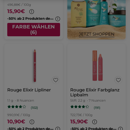
496,88€ / 100g
15,90€
-
50% ab 2 Produkten deiner Wahl
FARBE WÄHLEN
(6)
Rouge Elixir Lipliner
Rouge Elixir Farbglanz
Lipbalm
1.1 g
- 8 Nuancen
Stift
2.2 g
- 7 Nuancen
(102)
(191)
990,91€ / 100g
722,73€ / 100g
10,90€
15,90€
-
50% ab 2 Produkten deiner Wahl
-
50% ab 2 Produkten deiner Wahl