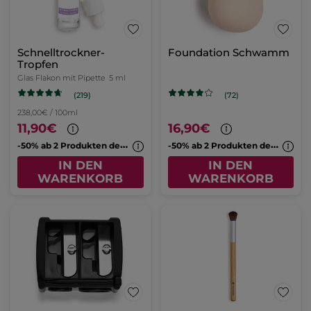
Schnelltrockner-
Foundation Schwamm
Tropfen
Glas Flakon mit Pipette
5 ml
(219)
(72)
238,00€ / 100ml
11,90€
16,90€
-
50% ab 2 Produkten deiner Wahl
-
50% ab 2 Produkten deiner Wahl
IN DEN
IN DEN
WARENKORB
WARENKORB