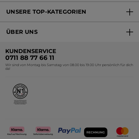
Versandhandel Sendung verfolgen
Online Beauty Beratung
UNSERE TOP-KATEGORIEN
Versandhandel Preisliste
Online Preisliste
Aktuelle Angebote
ÜBER UNS
Black Friday Yves Rocher
Unsere Marke
Weihnachtskollektion
KUNDENSERVICE
Umweltstiftung YR
Geschenkideen Yves Rocher
0711 88 77 66 11
Wir sind von Montag bis Samstag von 08.00 bis 19.00 Uhr persönlich für dich
Affiliate Programm
Kollektion Monoi Yves Rocher
da!
Karriere