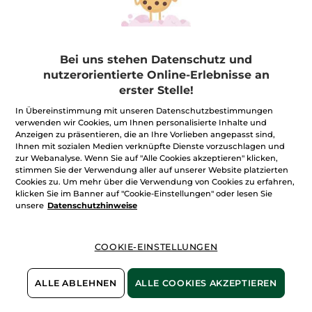
Lifeproof
Metamorphose
Stift
1.4 g
- 10 Nuancen
Flacon
7.8 ml
- 3 Nuancen
(520)
(195)
Bei uns stehen Datenschutz und
1.278,58€ / 100g
319,24€ / 100ml
17,90€
24,90€
nutzerorientierte Online-Erlebnisse an
erster Stelle!
-
50% ab 2 Produkten deiner Wahl
-
50% ab 2 Produkten deiner Wahl
FARBE WÄHLEN
FARBE WÄHLEN
In Übereinstimmung mit unseren Datenschutzbestimmungen
verwenden wir Cookies, um Ihnen personalisierte Inhalte und
(10)
(3)
Anzeigen zu präsentieren, die an Ihre Vorlieben angepasst sind,
Ihnen mit sozialen Medien verknüpfte Dienste vorzuschlagen und
zur Webanalyse. Wenn Sie auf "Alle Cookies akzeptieren" klicken,
stimmen Sie der Verwendung aller auf unserer Website platzierten
Cookies zu. Um mehr über die Verwendung von Cookies zu erfahren,
klicken Sie im Banner auf "Cookie-Einstellungen" oder lesen Sie
unsere
Datenschutzhinweise
COOKIE-EINSTELLUNGEN
Blush Kompaktpuder
ALLE ABLEHNEN
ALLE COOKIES AKZEPTIEREN
Dose
3.2 g
- 6 Nuancen
(135)