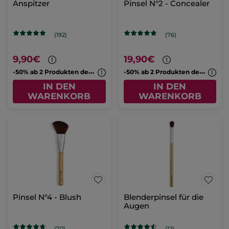
Anspitzer
Pinsel N°2 - Concealer
(192)
(76)
9,90€
19,90€
-
50% ab 2 Produkten deiner Wahl
-
50% ab 2 Produkten deiner Wahl
IN DEN
IN DEN
WARENKORB
WARENKORB
Pinsel N°4 - Blush
Blenderpinsel für die
Augen
(70)
(12)