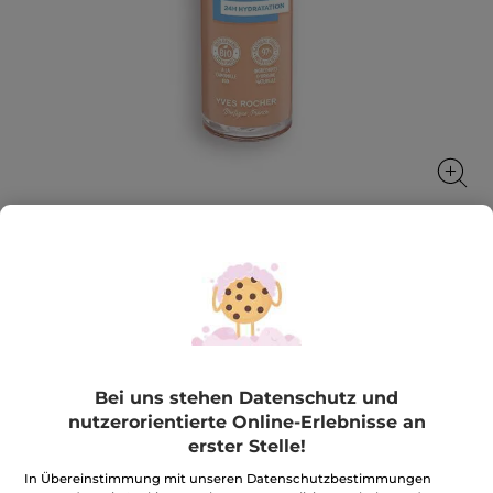
Foundation Zéro Défaut
Eine makellose ebenmäßige und mit Feuchtigkeit
versorgte Haut den ganzen Tag lang!
30 ml
Bei uns stehen Datenschutz und
★★★★★
★★★★★
4.2
(282)
BEWERTUNG VERFASSEN
nutzerorientierte Online-Erlebnisse an
4.2
erster Stelle!
von
27,90€
*
5
Sternen.
In Übereinstimmung mit unseren Datenschutzbestimmungen
93,00€ / 100ml
Bewertungen