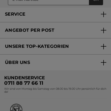
SERVICE
FAQs und Kontakt
ANGEBOT PER POST
Mein Konto
Versandhandel Sendung verfolgen
Online Beauty Beratung
UNSERE TOP-KATEGORIEN
Versandhandel Preisliste
Online Preisliste
Aktuelle Angebote
ÜBER UNS
Black Friday Yves Rocher
Unsere Marke
Weihnachtskollektion
KUNDENSERVICE
Umweltstiftung YR
Geschenkideen Yves Rocher
0711 88 77 66 11
Wir sind von Montag bis Samstag von 08.00 bis 19.00 Uhr persönlich für dich
Affiliate Programm
Kollektion Monoi Yves Rocher
da!
Karriere