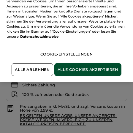
verwenden wir Cookies, um Ihnen personalisierte Inhalte und
anzeigen.
Anzeigen zu präsentieren, die an Ihre Vorlieben angepasst sind,
Foundation
+24
Zéro
Ihnen mit sozialen Medien verknüpfte Dienste vorzuschlagen und
Défaut
zur Webanalyse. Wenn Sie auf "Alle Cookies akzeptieren" klicken,
Rosé 250
stimmen Sie der Verwendung aller auf unserer Website platzierten
Cookies zu. Um mehr über die Verwendung von Cookies zu erfahren,
klicken Sie im Banner auf "Cookie-Einstellungen" oder lesen Sie
Menge
unsere
Datenschutzhinweise
IN DEN WARENKORB
COOKIE-EINSTELLUNGEN
ALLE ABLEHNEN
ALLE COOKIES AKZEPTIEREN
Freie Versandkosten ab 20€
Lieferung zwischen dem 12/08 und dem 13/08
Sichere Zahlung
100 % zufrieden oder Geld zurück
Preisangaben inkl. MwSt. und zzgl. Versandkosten in
Höhe von 3,99 €.
ES GELTEN UNSERE AGBS. UNSERE ANGEBOTS-
PREISE WERDEN IM VERGLEICH ZU UNSEREN
KATALOG-PREISEN BERECHNET.