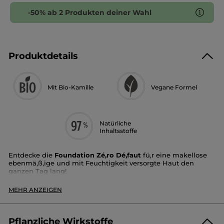
-50% ab 2 Produkten deiner Wahl
Produktdetails
Mit Bio-Kamille
Vegane Formel
Natürliche
Inhaltsstoffe
Entdecke die
Foundation Zé,ro Dé,faut
fü,r eine makellose
ebenmä,ß,ige und mit Feuchtigkeit versorgte Haut den
ganzen Tag lang!
Deckkraft
: mittel bis hoch
MEHR ANZEIGEN
*
Finish
: Zweite-Haut-Effekt 12h lang
Textur
: leicht und flü,ssig, die trockenen Hautzonen
werden nicht betont
Farbnuance
: goldfarben
Pflanzliche Wirkstoffe