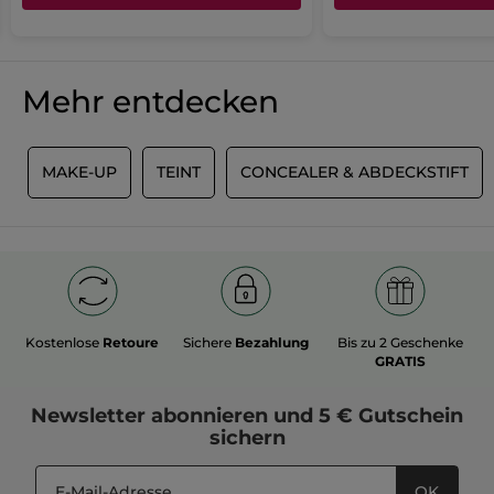
Mehr entdecken
R
MAKE-UP
TEINT
CONCEALER & ABDECKSTIFT
Kostenlose
Retoure
Sichere
Bezahlung
Bis zu 2 Geschenke
GRATIS
Newsletter
abonnieren und
5 € Gutschein
sichern
OK