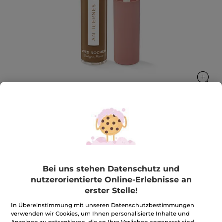
Flüssiger Concealer
Korrigiert, glättet und lässt alle Augen strahlen
7 ml
Bei uns stehen Datenschutz und
★★★★★
★★★★★
4.0
(335)
BEWERTUNG VERFASSEN
nutzerorientierte Online-Erlebnisse an
4
erster Stelle!
von
21,90€
*
5
In Übereinstimmung mit unseren Datenschutzbestimmungen
Sternen.
312,86€ / 100ml
Bewertungen
verwenden wir Cookies, um Ihnen personalisierte Inhalte und
anzeigen.
Anzeigen zu präsentieren, die an Ihre Vorlieben angepasst sind,