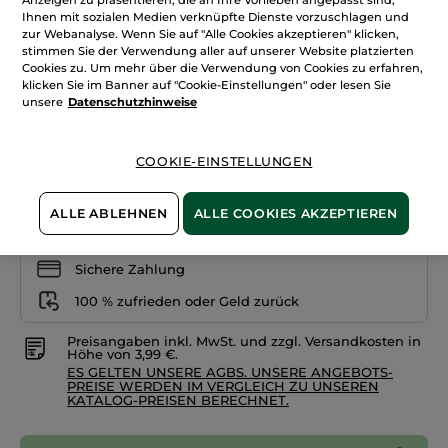
Flüssiger
+10
Ihnen mit sozialen Medien verknüpfte Dienste vorzuschlagen und
Concealer
zur Webanalyse. Wenn Sie auf "Alle Cookies akzeptieren" klicken,
stimmen Sie der Verwendung aller auf unserer Website platzierten
Braun 700
Cookies zu. Um mehr über die Verwendung von Cookies zu erfahren,
klicken Sie im Banner auf "Cookie-Einstellungen" oder lesen Sie
Menge
unsere
Datenschutzhinweise
IN DEN WARENKORB
COOKIE-EINSTELLUNGEN
ALLE ABLEHNEN
ALLE COOKIES AKZEPTIEREN
Freie Versandkosten ab 20€
Lieferung zwischen dem 11/08 und dem 12/08
Sichere Zahlung
100 % zufrieden oder Geld zurück
Preisangaben inkl. MwSt. und zzgl. Versandkosten in
Höhe von 3,99 €.
ES GELTEN UNSERE AGBS. UNSERE ANGEBOTS-
PREISE WERDEN IM VERGLEICH ZU UNSEREN
KATALOG-PREISEN BERECHNET.