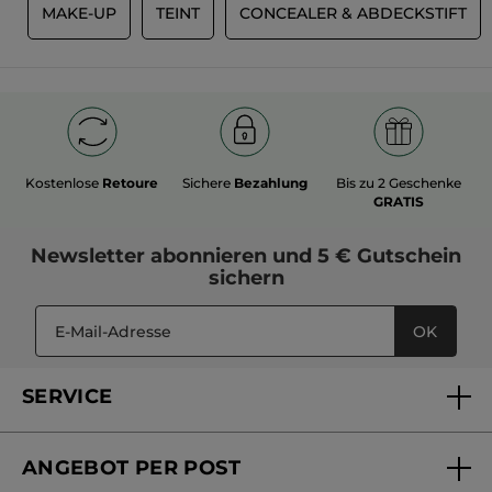
R
MAKE-UP
TEINT
CONCEALER & ABDECKSTIFT
Kostenlose
Retoure
Sichere
Bezahlung
Bis zu 2 Geschenke
GRATIS
Newsletter
abonnieren und
5 € Gutschein
sichern
OK
SERVICE
FAQs und Kontakt
ANGEBOT PER POST
Mein Konto