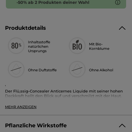
-50% ab 2 Produkten deiner Wahl
Produktdetails
Inhaltsstoffe
Mit Bio-
natürlichen
Kornblume
Ursprungs
Ohne Duftstoffe
Ohne Alkohol
'
Der Flü,ssig-Concealer Anticernes Liquide mit seiner hohen
Deckkraft hellt den Blick auf und verschmilzt mit der Haut.
Fü,r empfindliche Augen geeignet. Angereichert mit
Kornblumen, die aus La Gacilly in der Bretagne stammen.
MEHR ANZEIGEN
Vorteile:
Flü,ssige Textur, einfach aufzutragen und zu verarbeiten.
Pflanzliche Wirkstoffe