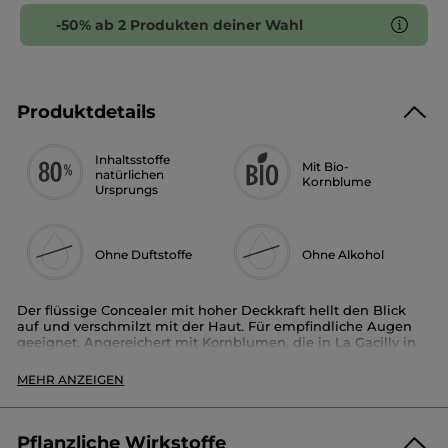
-50% ab 2 Produkten deiner Wahl
Produktdetails
Inhaltsstoffe
Mit Bio-
natürlichen
Kornblume
Ursprungs
Ohne Duftstoffe
Ohne Alkohol
Der flüssige Concealer mit hoher Deckkraft hellt den Blick
auf und verschmilzt mit der Haut. Für empfindliche Augen
geeignet. Angereichert mit Kornblumen, die in La Gacilly in
der Bretagne angebaut werden.
MEHR ANZEIGEN
Die Vorteile:
Flüssige Textur, einfach aufzutragen und zu handhaben.
Pflanzliche Wirkstoffe