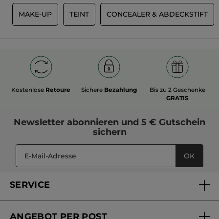
R
MAKE-UP
TEINT
CONCEALER & ABDECKSTIFT
Kostenlose
Retoure
Sichere
Bezahlung
Bis zu 2 Geschenke
GRATIS
Newsletter
abonnieren und
5 € Gutschein
sichern
OK
SERVICE
FAQs und Kontakt
ANGEBOT PER POST