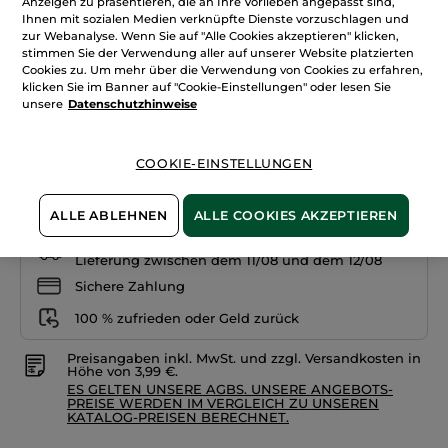
Anzeigen zu präsentieren, die an Ihre Vorlieben angepasst sind,
anzeigen.
Ihnen mit sozialen Medien verknüpfte Dienste vorzuschlagen und
Flüssiger
+10
zur Webanalyse. Wenn Sie auf "Alle Cookies akzeptieren" klicken,
Concealer
stimmen Sie der Verwendung aller auf unserer Website platzierten
Rosé 200
Cookies zu. Um mehr über die Verwendung von Cookies zu erfahren,
klicken Sie im Banner auf "Cookie-Einstellungen" oder lesen Sie
unsere
Datenschutzhinweise
Menge
COOKIE-EINSTELLUNGEN
IN DEN WARENKORB
ALLE ABLEHNEN
ALLE COOKIES AKZEPTIEREN
Freie Versandkosten ab 20€
Lieferung zwischen dem 11/08 und dem 12/08
Sichere Zahlung
100 % zufrieden oder Geld zurück
Preisangaben inkl. MwSt. und zzgl. Versandkosten in
Höhe von 3,99 €.
ES GELTEN UNSERE AGBS. UNSERE ANGEBOTS-
PREISE WERDEN IM VERGLEICH ZU UNSEREN
KATALOG-PREISEN BERECHNET.