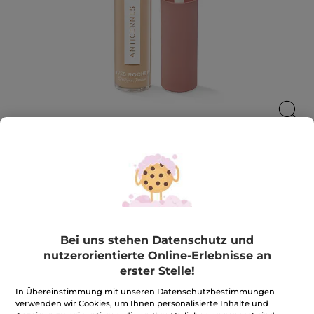
Flüssiger Concealer
Korrigiert, glättet und hellt den Blick auf, für alle
Augen
Bei uns stehen Datenschutz und
7 ml
nutzerorientierte Online-Erlebnisse an
★★★★★
★★★★★
4.0
(335)
BEWERTUNG VERFASSEN
erster Stelle!
4
von
21,90€
*
In Übereinstimmung mit unseren Datenschutzbestimmungen
5
verwenden wir Cookies, um Ihnen personalisierte Inhalte und
Sternen.
312,86€ / 100ml
Bewertungen