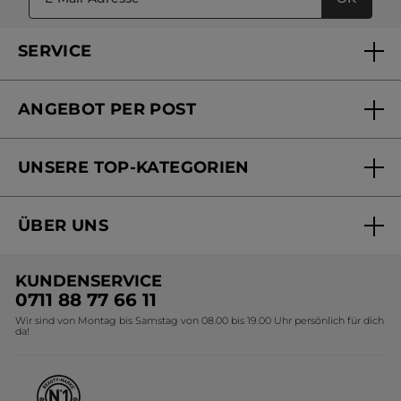
SERVICE
FAQs und Kontakt
ANGEBOT PER POST
Mein Konto
Versandhandel Sendung verfolgen
Online Beauty Beratung
UNSERE TOP-KATEGORIEN
Versandhandel Preisliste
Online Preisliste
Aktuelle Angebote
ÜBER UNS
Black Friday Yves Rocher
Unsere Marke
Weihnachtskollektion
KUNDENSERVICE
Umweltstiftung YR
Geschenkideen Yves Rocher
0711 88 77 66 11
Wir sind von Montag bis Samstag von 08.00 bis 19.00 Uhr persönlich für dich
Affiliate Programm
Kollektion Monoi Yves Rocher
da!
Karriere