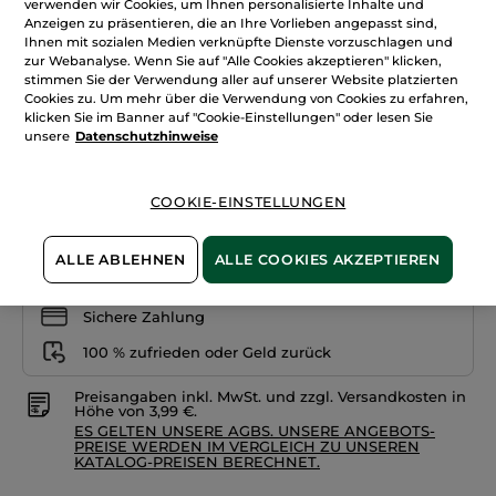
verwenden wir Cookies, um Ihnen personalisierte Inhalte und
anzeigen.
Anzeigen zu präsentieren, die an Ihre Vorlieben angepasst sind,
Foundation
+24
Zéro
Ihnen mit sozialen Medien verknüpfte Dienste vorzuschlagen und
Défaut
zur Webanalyse. Wenn Sie auf "Alle Cookies akzeptieren" klicken,
Rosé 000
stimmen Sie der Verwendung aller auf unserer Website platzierten
Cookies zu. Um mehr über die Verwendung von Cookies zu erfahren,
klicken Sie im Banner auf "Cookie-Einstellungen" oder lesen Sie
Menge
unsere
Datenschutzhinweise
IN DEN WARENKORB
COOKIE-EINSTELLUNGEN
ALLE ABLEHNEN
ALLE COOKIES AKZEPTIEREN
Freie Versandkosten ab 20€
Lieferung zwischen dem 11/08 und dem 12/08
Sichere Zahlung
100 % zufrieden oder Geld zurück
Preisangaben inkl. MwSt. und zzgl. Versandkosten in
Höhe von 3,99 €.
ES GELTEN UNSERE AGBS. UNSERE ANGEBOTS-
PREISE WERDEN IM VERGLEICH ZU UNSEREN
KATALOG-PREISEN BERECHNET.