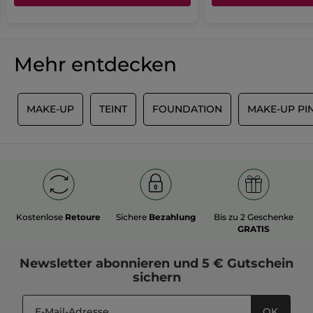
Mehr entdecken
R
MAKE-UP
TEINT
FOUNDATION
MAKE-UP PI
Kostenlose
Retoure
Sichere
Bezahlung
Bis zu 2 Geschenke
GRATIS
Newsletter
abonnieren und
5 € Gutschein
sichern
OK