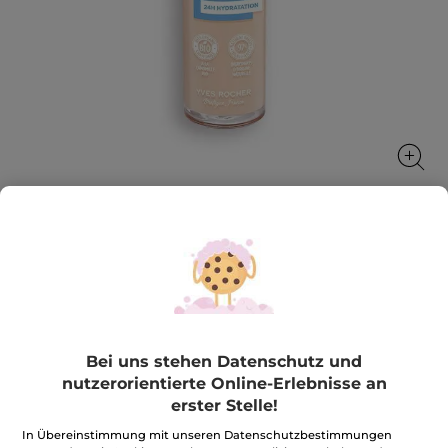
Foundation Zéro Défaut
Den ganzen Tag lang ein makelloser, ebenmäßiger
und mit Feuchtigkeit versorgter Teint!
30 ml
Bei uns stehen Datenschutz und
★★★★★
★★★★★
4.2
(282)
BEWERTUNG VERFASSEN
nutzerorientierte Online-Erlebnisse an
4.2
erster Stelle!
von
27,90€
*
5
Sternen.
In Übereinstimmung mit unseren Datenschutzbestimmungen
93,00€ / 100ml
Bewertungen