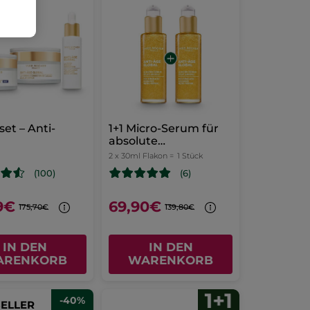
set – Anti-
1+1 Micro-Serum für
absolute
Ausstrahlung
2 x 30ml Flakon =
1 Stück
(100)
(6)
9€
69,90€
175,70€
139,80€
IN DEN
IN DEN
ARENKORB
WARENKORB
-40%
SELLER