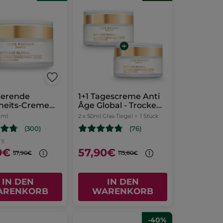
ierende
1+1 Tagescreme Anti
heits-Creme
Âge Global - Trockene
Alle Hauttypen
Haut 50 ml
 ml
2 x 50ml Glas-Tiegel =
1 Stück
(300)
(76)
1l
9€
57,90€
57,90€
115,80€
IN DEN
IN DEN
ARENKORB
WARENKORB
-40%