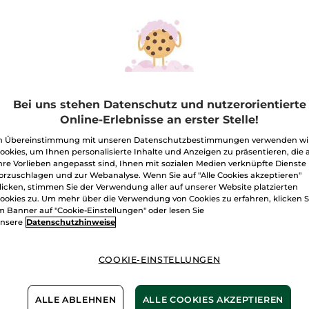
Bei uns stehen Datenschutz und nutzerorientierte
Online-Erlebnisse an erster Stelle!
 und Nacht Anti
Micro-Serum für
1+1Re
 Global
absolute
2-Pha
n Übereinstimmung mit unseren Datenschutzbestimmungen verwenden wi
ensivpflege
Ausstrahlung
Nacht
el
75 ml
Pump-Flakon
30 ml
2 x 30ml 
ookies, um Ihnen personalisierte Inhalte und Anzeigen zu präsentieren, die 
ml
hre Vorlieben angepasst sind, Ihnen mit sozialen Medien verknüpfte Dienste
(904)
(728)
orzuschlagen und zur Webanalyse. Wenn Sie auf "Alle Cookies akzeptieren"
0€ / 1l
2.330,00€ / 1l
licken, stimmen Sie der Verwendung aller auf unserer Website platzierten
,90€
69,90€
65,9
ookies zu. Um mehr über die Verwendung von Cookies zu erfahren, klicken S
m Banner auf "Cookie-Einstellungen" oder lesen Sie
nsere
Datenschutzhinweise
IN DEN
IN DEN
WARENKORB
WARENKORB
W
COOKIE-EINSTELLUNGEN
-51%
ALLE ABLEHNEN
ALLE COOKIES AKZEPTIEREN