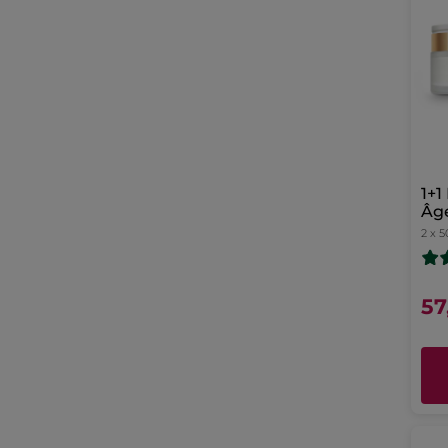
1+1
Âge
2 x 5
57