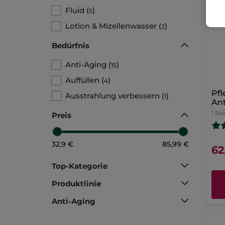
Fluid
(
)
5
Lotion & Mizellenwasser
(
)
2
Bedürfnis
Anti-Aging
(
)
15
Auffüllen
(
)
4
Pfl
Ausstrahlung verbessern
(
)
1
Ant
1 Stü
Preis
32,9 €
85,99 €
62
Top-Kategorie
Produktlinie
Anti-Aging