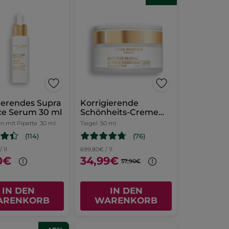
ierendes Supra
Korrigierende
ce Serum 30 ml
Schönheits-Creme
Tag - Trockene Haut
on mit Pipette
30 ml
Tiegel
50 ml
(114)
(76)
 1l
699,80€ / 1l
0€
34,99€
57,90€
IN DEN
IN DEN
ARENKORB
WARENKORB