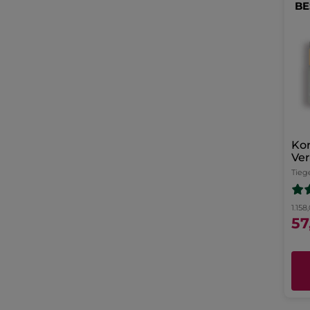
BE
Kor
Ve
Na
Tieg
1.158
57