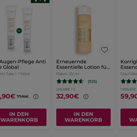
 Augen-Pflege Anti
Erneuernde
Korrig
 Global
Essentielle Lotion für
Essen
mehr Glow
15ml Tube =
1 Stück
Flakon
122 ml
Glas Flak
(925)
269,68€ / 1l
1.996,67€ /
,90€
32,90€
59,9
93,80€
IN DEN
IN DEN
WARENKORB
WARENKORB
W