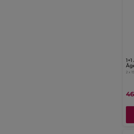
1+1
Âge
2 x 
46