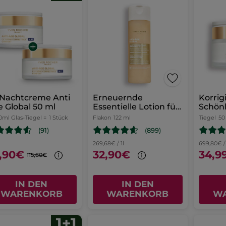
 Nachtcreme Anti
Erneuernde
Korrig
 Global 50 ml
Essentielle Lotion für
Schön
mehr Glow
Tag - 
0ml Glas-Tiegel =
1 Stück
Flakon
122 ml
Tiegel
50
(899)
(91)
269,68€ / 1l
699,80€ / 
,90€
32,90€
34,9
115,80€
IN DEN
IN DEN
WARENKORB
WARENKORB
W