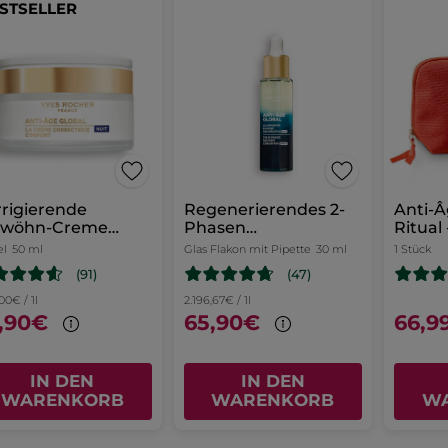
STSELLER
rigierende
Regenerierendes 2-
Anti-Â
rwöhn-Creme
Phasen
Ritual
cht
Nachtkonzentrat
& Fest
el
50 ml
Glas Flakon mit Pipette
30 ml
1 Stück
(91)
(47)
,00€ / 1l
2.196,67€ / 1l
,90€
65,90€
66,9
IN DEN
IN DEN
WARENKORB
WARENKORB
W