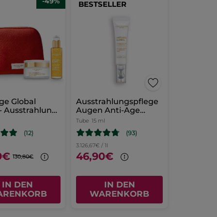
-49%
BESTSELLER
ge Global
Ausstrahlungspflege
 - Ausstrahlung
Augen Anti-Age
igkeit
Global
Tube
15 ml
(93)
(12)
3.126,67€ / 1l
9€
46,90€
130,80€
IN DEN
IN DEN
ARENKORB
WARENKORB