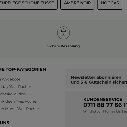
ENPFLEGE SCHÖNE FÜSSE
AMBRE NOIR
HOGGAR
Sichere
Bezahlung
RE TOP-KATEGORIEN
Newsletter
abonnieren
le Angebote
und
5 € Gutschein
sicher
riday Yves Rocher
htskollektion
KUNDENSERVICE
nkideen Yves Rocher
0711 88 77 66 1
ion Monoi Yves Rocher
Wir sind von Montag bis Sams
 UNS