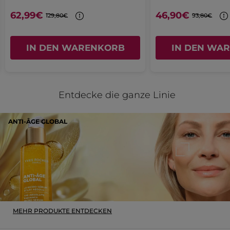
Ursprünglich veröffentlicht zu
62,99€
46,90€
geöffnet.
129,80€
93,80€
Korrigierende Schönheits-Creme Tag -
Alle Hauttypen
IN DEN WARENKORB
IN DEN WA
Ja ·
0
Nein ·
0
Hilfreich?
MEHR
Entdecke die ganze Linie
ANTI-ÂGE GLOBAL
MEHR PRODUKTE ENTDECKEN