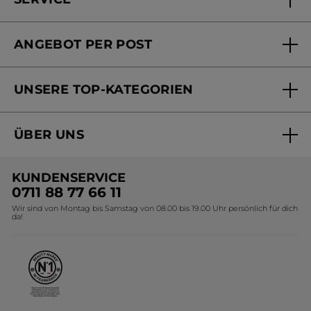
FAQs und Kontakt
ANGEBOT PER POST
Mein Konto
Versandhandel Sendung verfolgen
Online Beauty Beratung
UNSERE TOP-KATEGORIEN
Versandhandel Preisliste
Online Preisliste
Aktuelle Angebote
ÜBER UNS
Black Friday Yves Rocher
Unsere Marke
Weihnachtskollektion
KUNDENSERVICE
Umweltstiftung YR
Geschenkideen Yves Rocher
0711 88 77 66 11
Wir sind von Montag bis Samstag von 08.00 bis 19.00 Uhr persönlich für dich
Affiliate Programm
Kollektion Monoi Yves Rocher
da!
Karriere