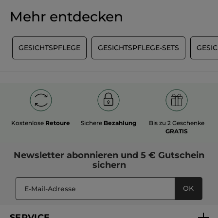
Mehr entdecken
G
GESICHTSPFLEGE
GESICHTSPFLEGE-SETS
GESI
Kostenlose
Retoure
Sichere
Bezahlung
Bis zu 2 Geschenke
GRATIS
Newsletter
abonnieren und
5 € Gutschein
sichern
OK
SERVICE