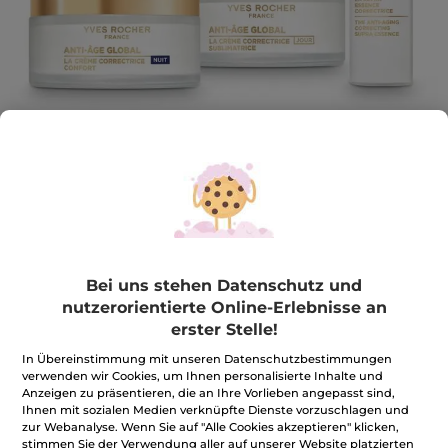
Pflegeset – Anti-Aging
Das Anti-Aging-Ritual für sichtbar verjüngte Haut
Bei uns stehen Datenschutz und
1 Stück
nutzerorientierte Online-Erlebnisse an
★★★★★
★★★★★
4.6
(101)
BEWERTUNG VERFASSEN
erster Stelle!
4.6
von
In Übereinstimmung mit unseren Datenschutzbestimmungen
85,99€
*
175,70€
-51%
5
verwenden wir Cookies, um Ihnen personalisierte Inhalte und
Sternen.
Anzeigen zu präsentieren, die an Ihre Vorlieben angepasst sind,
Bewertungen
Menge
Ihnen mit sozialen Medien verknüpfte Dienste vorzuschlagen und
anzeigen.
Pflegeset
zur Webanalyse. Wenn Sie auf "Alle Cookies akzeptieren" klicken,
–
stimmen Sie der Verwendung aller auf unserer Website platzierten