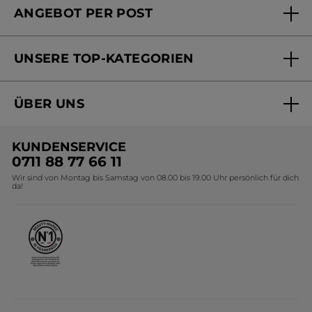
ANGEBOT PER POST
Mein Konto
Versandhandel Sendung verfolgen
Online Beauty Beratung
UNSERE TOP-KATEGORIEN
Versandhandel Preisliste
Online Preisliste
Aktuelle Angebote
ÜBER UNS
Black Friday Yves Rocher
Unsere Marke
Weihnachtskollektion
KUNDENSERVICE
Umweltstiftung YR
Geschenkideen Yves Rocher
0711 88 77 66 11
Wir sind von Montag bis Samstag von 08.00 bis 19.00 Uhr persönlich für dich
Affiliate Programm
Kollektion Monoi Yves Rocher
da!
Karriere