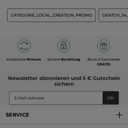
Beurteilungswert
für
BEWERTUNG VERFASSEN
E
CATEGORIE_LOCAL_CREATION_PROMO
DEATCH_24
Kostenlose
Retoure
Sichere
Bezahlung
Bis zu 2 Geschenke
GRATIS
Newsletter
abonnieren und
5 € Gutschein
sichern
OK
SERVICE
FAQs und Kontakt