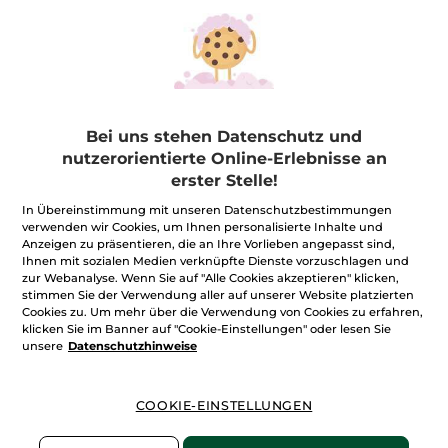
Bei uns stehen Datenschutz und
nutzerorientierte Online-Erlebnisse an
erster Stelle!
In Übereinstimmung mit unseren Datenschutzbestimmungen
verwenden wir Cookies, um Ihnen personalisierte Inhalte und
Anzeigen zu präsentieren, die an Ihre Vorlieben angepasst sind,
★★★★★
★★★★★
BEWERTUNG VERFASSEN
Ihnen mit sozialen Medien verknüpfte Dienste vorzuschlagen und
zur Webanalyse. Wenn Sie auf "Alle Cookies akzeptieren" klicken,
Kein
Beurteilungswert
stimmen Sie der Verwendung aller auf unserer Website platzierten
für
Cookies zu. Um mehr über die Verwendung von Cookies zu erfahren,
klicken Sie im Banner auf "Cookie-Einstellungen" oder lesen Sie
Benachrichtigt mich
unsere
Datenschutzhinweise
COOKIE-EINSTELLUNGEN
Sichere Zahlung
100 % zufrieden oder Geld zurück