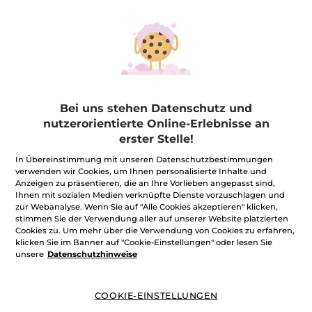
Bei uns stehen Datenschutz und
nutzerorientierte Online-Erlebnisse an
erster Stelle!
In Übereinstimmung mit unseren Datenschutzbestimmungen
Ihr Set Ambre Noir mit Kulturtasche
verwenden wir Cookies, um Ihnen personalisierte Inhalte und
Anzeigen zu präsentieren, die an Ihre Vorlieben angepasst sind,
★★★★★
★★★★★
5.0
Ihnen mit sozialen Medien verknüpfte Dienste vorzuschlagen und
(1)
BEWERTUNG VERFASSEN
zur Webanalyse. Wenn Sie auf "Alle Cookies akzeptieren" klicken,
5
stimmen Sie der Verwendung aller auf unserer Website platzierten
von
25,90€
*
5
Cookies zu. Um mehr über die Verwendung von Cookies zu erfahren,
Sternen.
klicken Sie im Banner auf "Cookie-Einstellungen" oder lesen Sie
Bewertungen
unsere
Datenschutzhinweise
anzeigen.
Creme-
Benachrichtigt mich
Kholstift
-
Tiefes
COOKIE-EINSTELLUNGEN
Schwarz
und