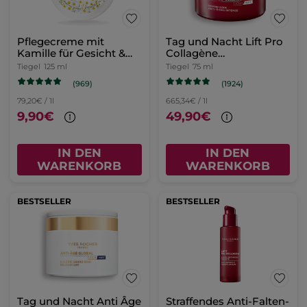
Pflegecreme mit
Tag und Nacht Lift Pro
Kamille für Gesicht &
Collagène
Körper
Intensivpflege 75ml
Tiegel
125 ml
Tiegel
75 ml
(969)
(1924)
79,20€ / 1l
665,34€ / 1l
9,90€
49,90€
IN DEN
IN DEN
WARENKORB
WARENKORB
BESTSELLER
BESTSELLER
Tag und Nacht Anti Âge
Straffendes Anti-Falten-