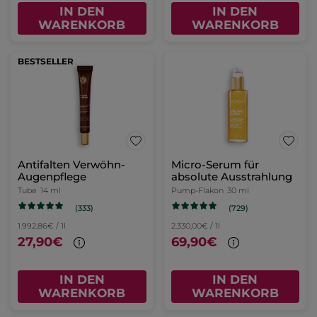
IN DEN
IN DEN
WARENKORB
WARENKORB
BESTSELLER
Antifalten Verwöhn-
Micro-Serum für
Augenpflege
absolute Ausstrahlung
Tube
14 ml
Pump-Flakon
30 ml
(333)
(729)
1.992,86€ / 1l
2.330,00€ / 1l
27,90€
69,90€
IN DEN
IN DEN
WARENKORB
WARENKORB