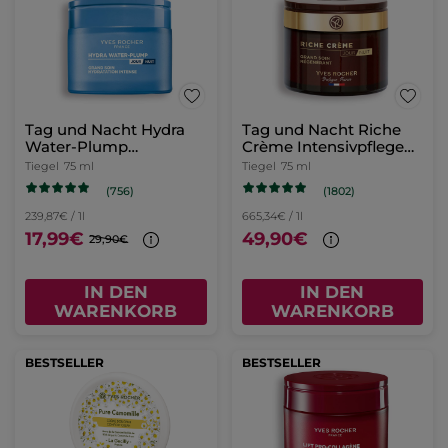
Tag und Nacht Hydra
Tag und Nacht Riche
Water-Plump
Crème Intensivpflege
Intensivpflege 75ml
75ml
Tiegel
75 ml
Tiegel
75 ml
(756)
(1802)
239,87€ / 1l
665,34€ / 1l
17,99€
49,90€
29,90€
IN DEN
IN DEN
WARENKORB
WARENKORB
BESTSELLER
BESTSELLER