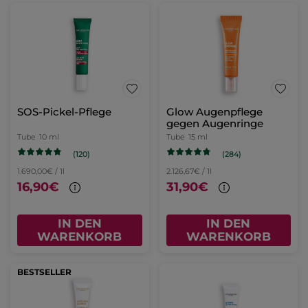
SOS-Pickel-Pflege
Glow Augenpflege
gegen Augenringe
Tube
10 ml
Tube
15 ml
(120)
(284)
1.690,00€ / 1l
2.126,67€ / 1l
16,90€
31,90€
IN DEN
IN DEN
WARENKORB
WARENKORB
BESTSELLER