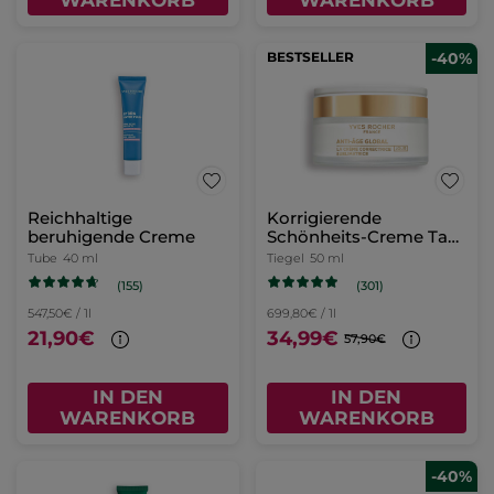
WARENKORB
WARENKORB
BESTSELLER
-40%
Reichhaltige
Korrigierende
beruhigende Creme
Schönheits-Creme Tag
- Alle Hauttypen
Tube
40 ml
Tiegel
50 ml
(155)
(301)
547,50€ / 1l
699,80€ / 1l
21,90€
34,99€
57,90€
IN DEN
IN DEN
WARENKORB
WARENKORB
-40%