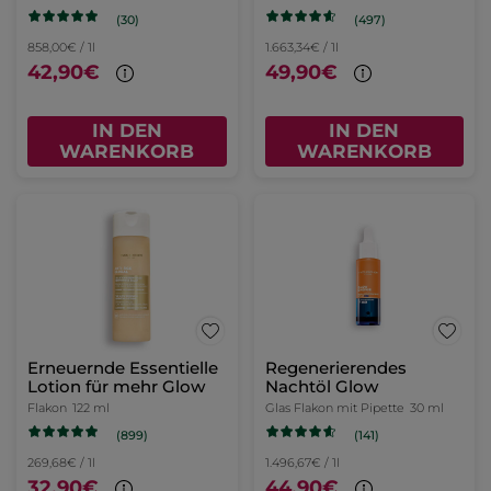
(30)
(497)
858,00€ / 1l
1.663,34€ / 1l
42,90€
49,90€
IN DEN
IN DEN
WARENKORB
WARENKORB
Erneuernde Essentielle
Regenerierendes
Lotion für mehr Glow
Nachtöl Glow
Flakon
122 ml
Glas Flakon mit Pipette
30 ml
(899)
(141)
269,68€ / 1l
1.496,67€ / 1l
32,90€
44,90€