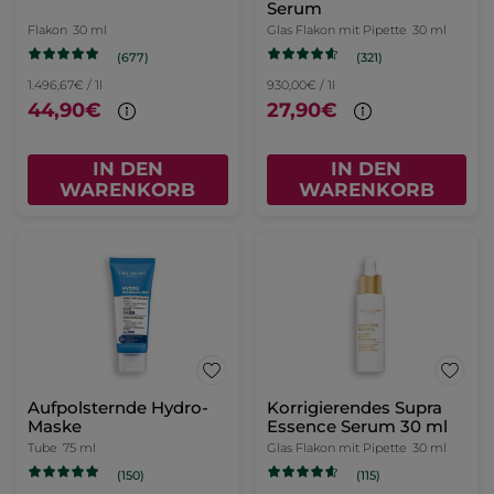
Serum
Flakon
30 ml
Glas Flakon mit Pipette
30 ml
(677)
(321)
1.496,67€ / 1l
930,00€ / 1l
44,90€
27,90€
IN DEN
IN DEN
WARENKORB
WARENKORB
Aufpolsternde Hydro-
Korrigierendes Supra
Maske
Essence Serum 30 ml
Tube
75 ml
Glas Flakon mit Pipette
30 ml
(150)
(115)