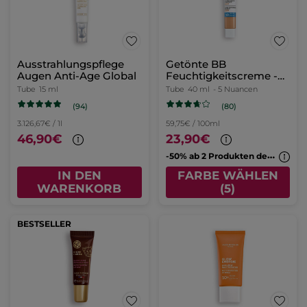
Ausstrahlungspflege
Getönte BB
Augen Anti-Age Global
Feuchtigkeitscreme -
Medium
Tube
15 ml
Tube
40 ml
- 5 Nuancen
(94)
(80)
3.126,67€ / 1l
59,75€ / 100ml
46,90€
23,90€
-
50% ab 2 Produkten deiner Wahl
IN DEN
FARBE WÄHLEN
WARENKORB
(5)
BESTSELLER