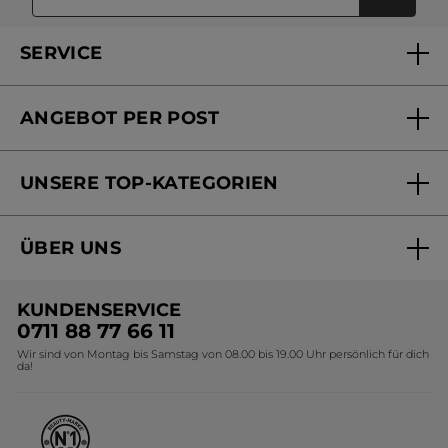
SERVICE
FAQs und Kontakt
ANGEBOT PER POST
Mein Konto
Versandhandel Sendung verfolgen
Online Beauty Beratung
UNSERE TOP-KATEGORIEN
Versandhandel Preisliste
Online Preisliste
Aktuelle Angebote
ÜBER UNS
Black Friday Yves Rocher
Unsere Marke
Weihnachtskollektion
KUNDENSERVICE
Umweltstiftung YR
Geschenkideen Yves Rocher
0711 88 77 66 11
Wir sind von Montag bis Samstag von 08.00 bis 19.00 Uhr persönlich für dich
Affiliate Programm
Kollektion Monoi Yves Rocher
da!
Karriere