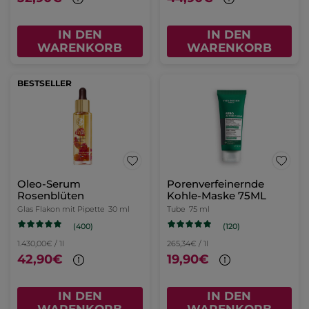
IN DEN
IN DEN
WARENKORB
WARENKORB
BESTSELLER
Oleo-Serum
Porenverfeinernde
Rosenblüten
Kohle-Maske 75ML
Glas Flakon mit Pipette
30 ml
Tube
75 ml
(400)
(120)
1.430,00€ / 1l
265,34€ / 1l
42,90€
19,90€
IN DEN
IN DEN