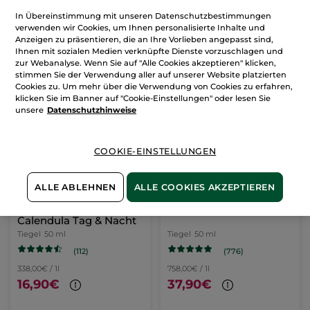
438,00€ / 1l
798,00€ / 1l
In Übereinstimmung mit unseren Datenschutzbestimmungen
21,90€
39,90€
verwenden wir Cookies, um Ihnen personalisierte Inhalte und
Anzeigen zu präsentieren, die an Ihre Vorlieben angepasst sind,
Ihnen mit sozialen Medien verknüpfte Dienste vorzuschlagen und
IN DEN
IN DEN
zur Webanalyse. Wenn Sie auf "Alle Cookies akzeptieren" klicken,
WARENKORB
WARENKORB
stimmen Sie der Verwendung aller auf unserer Website platzierten
Cookies zu. Um mehr über die Verwendung von Cookies zu erfahren,
klicken Sie im Banner auf "Cookie-Einstellungen" oder lesen Sie
BESTSELLER
BESTSELLER
unsere
Datenschutzhinweise
COOKIE-EINSTELLUNGEN
ALLE ABLEHNEN
ALLE COOKIES AKZEPTIEREN
Regenerierende Creme
Glow Booster Creme
Calendula Tag & Nacht
Tiegel
50 ml
Tiegel
50 ml
(112)
(776)
338,00€ / 1l
758,00€ / 1l
16,90€
37,90€