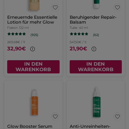
Erneuernde Essentielle
Beruhigender Repair-
Lotion für mehr Glow
Balsam
Flakon
122 ml
Tube
40 ml
(925)
(62)
269,68€ / 1l
547,50€ / 1l
32,90€
21,90€
IN DEN
IN DEN
WARENKORB
WARENKORB
Glow Booster Serum
Anti-Unreinheiten-