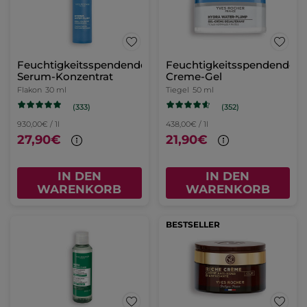
Feuchtigkeitsspendendes
Feuchtigkeitsspendendes
Serum-Konzentrat
Creme-Gel
Flakon
30 ml
Tiegel
50 ml
(333)
(352)
930,00€ / 1l
438,00€ / 1l
27,90€
21,90€
IN DEN
IN DEN
WARENKORB
WARENKORB
BESTSELLER