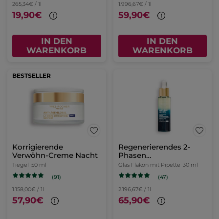
265,34€ / 1l
1.996,67€ / 1l
19,90€
59,90€
IN DEN
IN DEN
WARENKORB
WARENKORB
BESTSELLER
Korrigierende
Regenerierendes 2-
Verwöhn-Creme Nacht
Phasen
Nachtkonzentrat
Tiegel
50 ml
Glas Flakon mit Pipette
30 ml
(91)
(47)
1.158,00€ / 1l
2.196,67€ / 1l
57,90€
65,90€