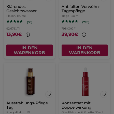
Klärendes
Antifalten Verwöhn-
Gesichtswasser
Tagespflege
Flakon
150 ml
Tiegel
50 ml
(93)
(726)
92,67€ / 1l
798,00€ / 1l
13,90€
39,90€
IN DEN
IN DEN
WARENKORB
WARENKORB
Ausstrahlungs-Pflege
Konzentrat mit
Tag
Doppelwirkung
Pump-Flakon
50 ml
Glas Flakon mit Pipette
30 ml