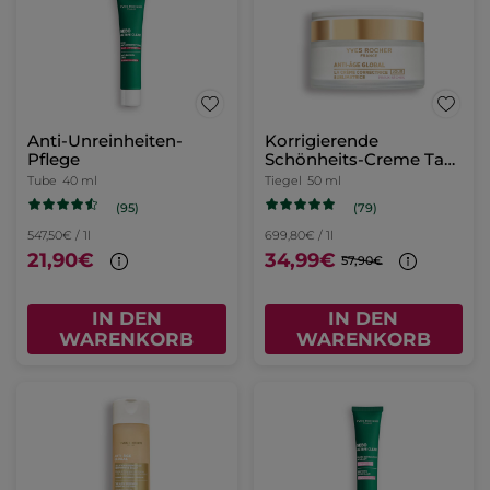
Anti-Unreinheiten-
Korrigierende
Pflege
Schönheits-Creme Tag
- Trockene Haut
Tube
40 ml
Tiegel
50 ml
(95)
(79)
547,50€ / 1l
699,80€ / 1l
21,90€
34,99€
57,90€
IN DEN
IN DEN
WARENKORB
WARENKORB