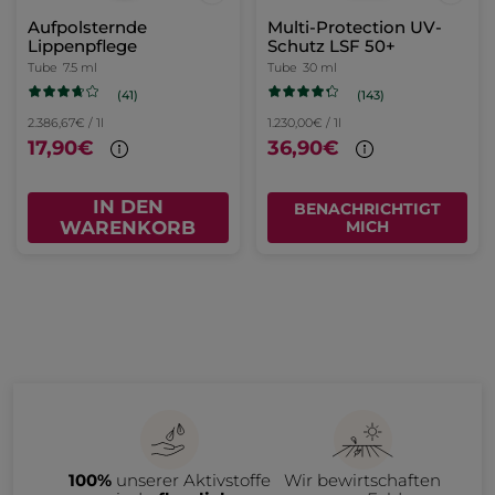
Aufpolsternde
Multi-Protection UV-
Lippenpflege
Schutz LSF 50+​
Tube
7.5 ml
Tube
30 ml
(41)
(143)
2.386,67€ / 1l
1.230,00€ / 1l
17,90€
36,90€
IN DEN
BENACHRICHTIGT
WARENKORB
MICH
100%
unserer Aktivstoffe
Wir bewirtschaften