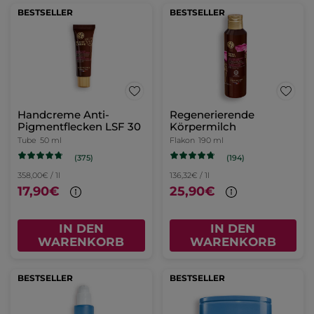
BESTSELLER
BESTSELLER
Handcreme Anti-
Regenerierende
Pigmentflecken LSF 30
Körpermilch
Tube
50 ml
Flakon
190 ml
(375)
(194)
358,00€ / 1l
136,32€ / 1l
17,90€
25,90€
IN DEN
IN DEN
WARENKORB
WARENKORB
BESTSELLER
BESTSELLER