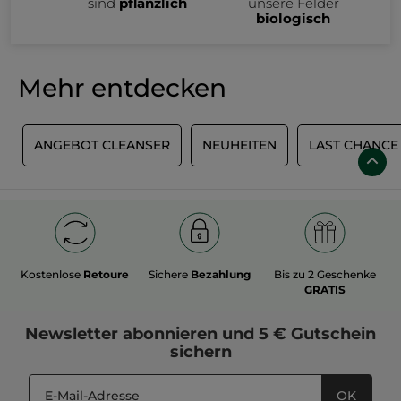
sind
pflanzlich
unsere Felder
biologisch
Mehr entdecken
!
ANGEBOT CLEANSER
NEUHEITEN
LAST CHANCE
Kostenlose
Retoure
Sichere
Bezahlung
Bis zu 2 Geschenke
GRATIS
Newsletter
abonnieren und
5 € Gutschein
sichern
OK