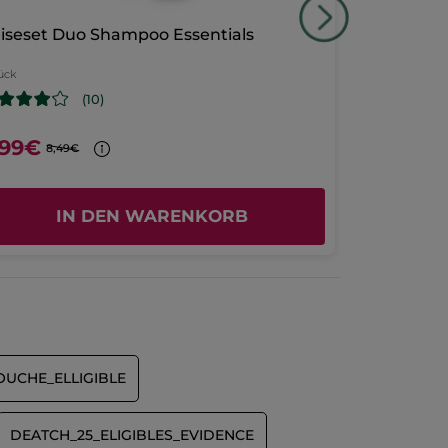
iseset Duo Shampoo Essentials
Monoi Dus
tück
Flakon
100 ml
(10)
49,90€ / 1l
,99€
4,99€
8,49€
IN DEN WARENKORB
I
UCHE_ELLIGIBLE
DEATCH_25_ELIGIBLES_EVIDENCE