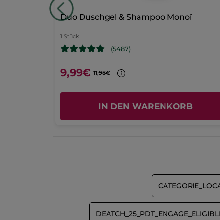
Duo Duschgel & Shampoo Monoï
1 Stück
(5487)
9,99€
11,98€
RB
IN DEN WARENKORB
CATEGORIE_LOC
DEATCH_25_PDT_ENGAGE_ELIGIB