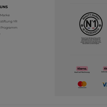
 UNS
 Marke
stiftung YR
te Programm
e