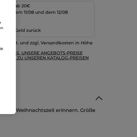
kosten ab 20€
schen dem 11/08 und dem 12/08
ng
r
an
n oder Geld zurück
l. MwSt. und zzgl. Versandkosten in Höhe
ie
RE AGBS. UNSERE ANGEBOTS-PREISE
GLEICH ZU UNSEREN KATALOG-PREISEN
n diese Weihnachtszeit erinnern. Größe