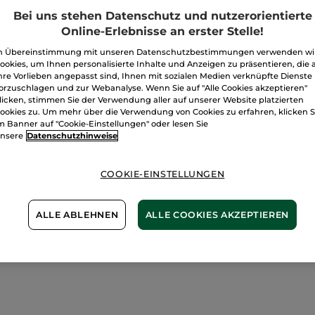
Freie Versand
Bei uns stehen Datenschutz und nutzerorientierte
Lieferung zwi
Online-Erlebnisse an erster Stelle!
Sichere Zahlu
n Übereinstimmung mit unseren Datenschutzbestimmungen verwenden wi
ookies, um Ihnen personalisierte Inhalte und Anzeigen zu präsentieren, die 
100 % zufriede
hre Vorlieben angepasst sind, Ihnen mit sozialen Medien verknüpfte Dienste
orzuschlagen und zur Webanalyse. Wenn Sie auf "Alle Cookies akzeptieren"
Preisangaben ink
licken, stimmen Sie der Verwendung aller auf unserer Website platzierten
von 3,99 €.
ookies zu. Um mehr über die Verwendung von Cookies zu erfahren, klicken S
ES GELTEN UNSE
m Banner auf "Cookie-Einstellungen" oder lesen Sie
WERDEN IM VER
nsere
Datenschutzhinweise
BERECHNET.
COOKIE-EINSTELLUNGEN
ALLE ABLEHNEN
ALLE COOKIES AKZEPTIEREN
einer Beauty-Utensilien. Dekoration und Design, die a