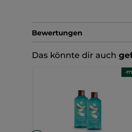
Bewertungen
Produkt als Erste/r bewerten
Kein
Das könnte dir auch
gef
Beurteilungswert
★★★★★
★★★★★
Kein
Beurteilungswert
BEWERTUNG VERFASSEN
für
-17