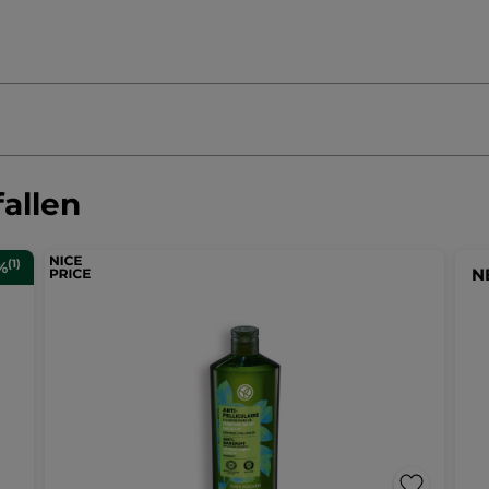
allen
(1)
%
N