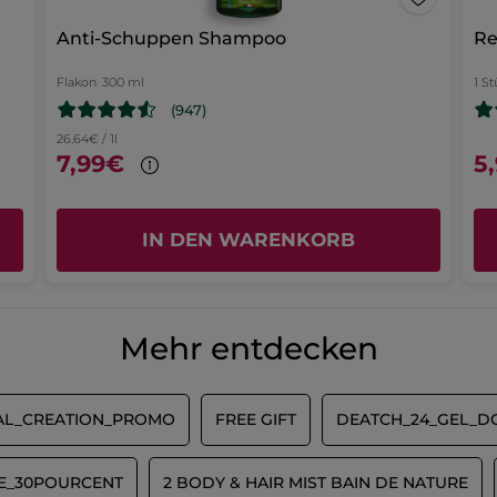
Anti-Schuppen Shampoo
Re
Flakon
300 ml
1 S
(947)
26,64€ / 1l
7,99€
5
IN DEN WARENKORB
Mehr entdecken
AL_CREATION_PROMO
FREE GIFT
DEATCH_24_GEL_DO
LE_30POURCENT
2 BODY & HAIR MIST BAIN DE NATURE