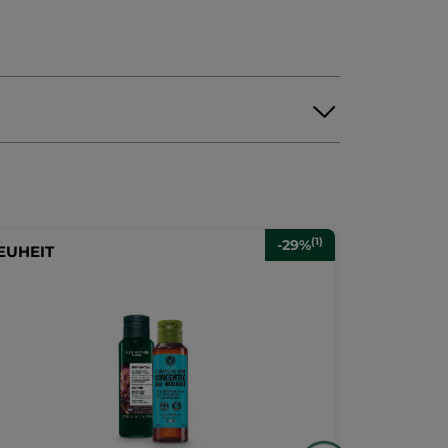
(1)
-29%
EUHEIT