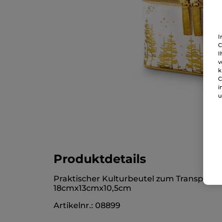
I
C
I
v
k
C
i
u
Produktdetails
Praktischer Kulturbeutel zum Transport d
18cmx13cmx10,5cm
Artikelnr.: 08899