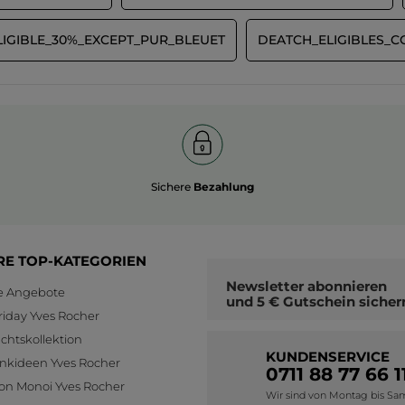
LIGIBLE_30%_EXCEPT_PUR_BLEUET
DEATCH_ELIGIBLES_
Sichere
Bezahlung
RE TOP-KATEGORIEN
Newsletter
abonnieren
le Angebote
und
5 € Gutschein
sicher
riday Yves Rocher
htskollektion
KUNDENSERVICE
nkideen Yves Rocher
0711 88 77 66 1
ion Monoi Yves Rocher
Wir sind von Montag bis Sams