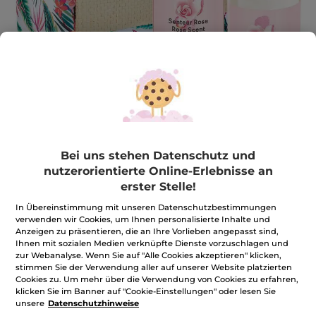
Bei uns stehen Datenschutz und
nutzerorientierte Online-Erlebnisse an
Duft-Set Rosenblüten
erster Stelle!
★★★★★
★★★★★
BEWERTUNG VERFASSEN
In Übereinstimmung mit unseren Datenschutzbestimmungen
Kein
verwenden wir Cookies, um Ihnen personalisierte Inhalte und
Beurteilungswert
Anzeigen zu präsentieren, die an Ihre Vorlieben angepasst sind,
für
Duft-
Ihnen mit sozialen Medien verknüpfte Dienste vorzuschlagen und
Set
Benachrichtigt mich
zur Webanalyse. Wenn Sie auf "Alle Cookies akzeptieren" klicken,
Rosenblüten
stimmen Sie der Verwendung aller auf unserer Website platzierten
Cookies zu. Um mehr über die Verwendung von Cookies zu erfahren,
klicken Sie im Banner auf "Cookie-Einstellungen" oder lesen Sie
Sichere Zahlung
unsere
Datenschutzhinweise