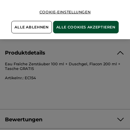
100 % zufrieden oder Geld zurück
COOKIE-EINSTELLUNGEN
Preisangaben inkl. MwSt. und zzgl. Versandkosten in
Höhe von 3,99 €.
ES GELTEN UNSERE AGBS. UNSERE ANGEBOTS-
ALLE ABLEHNEN
ALLE COOKIES AKZEPTIEREN
PREISE WERDEN IM VERGLEICH ZU UNSEREN
KATALOG-PREISEN BERECHNET.
Produktdetails
Eau Fraîche Zerstäuber 100 ml + Duschgel, Flacon 200 ml +
Tasche GRATIS
Artikelnr.: EC154
Bewertungen