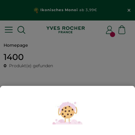
Ikonisches Monoi
ab 3,99€
Homepage
1400
0
Produkt(e) gefunden
FILTER
SORTIEREN NACH