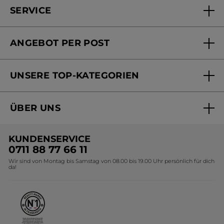
SERVICE
FAQs und Kontakt
ANGEBOT PER POST
Mein Konto
Versandhandel Sendung verfolgen
Online Beauty Beratung
UNSERE TOP-KATEGORIEN
Versandhandel Preisliste
Online Preisliste
Aktuelle Angebote
ÜBER UNS
Black Friday Yves Rocher
Unsere Marke
Weihnachtskollektion
KUNDENSERVICE
Umweltstiftung YR
Geschenkideen Yves Rocher
0711 88 77 66 11
Wir sind von Montag bis Samstag von 08.00 bis 19.00 Uhr persönlich für dich
Affiliate Programm
Kollektion Monoi Yves Rocher
da!
Karriere