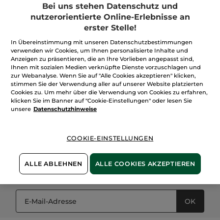
Bei uns stehen Datenschutz und
nutzerorientierte Online-Erlebnisse an
erster Stelle!
In Übereinstimmung mit unseren Datenschutzbestimmungen
verwenden wir Cookies, um Ihnen personalisierte Inhalte und
100%
unserer Aktivstoffe
Wir bewirtschaften
Anzeigen zu präsentieren, die an Ihre Vorlieben angepasst sind,
sind
pflanzlich
unsere Felder
Ihnen mit sozialen Medien verknüpfte Dienste vorzuschlagen und
biologisch
zur Webanalyse. Wenn Sie auf "Alle Cookies akzeptieren" klicken,
stimmen Sie der Verwendung aller auf unserer Website platzierten
Cookies zu. Um mehr über die Verwendung von Cookies zu erfahren,
klicken Sie im Banner auf "Cookie-Einstellungen" oder lesen Sie
unsere
Datenschutzhinweise
Kostenlose
Retoure
Sichere
Bezahlung
Bis zu 2 Geschenke
COOKIE-EINSTELLUNGEN
GRATIS
ALLE ABLEHNEN
ALLE COOKIES AKZEPTIEREN
Newsletter
abonnieren und
5 € Gutschein
sichern
OK