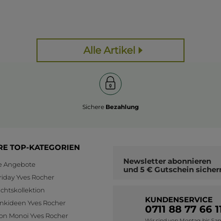
Alle Artikel
Sichere
Bezahlung
RE TOP-KATEGORIEN
Newsletter
abonnieren
le Angebote
und
5 € Gutschein
sicher
riday Yves Rocher
htskollektion
KUNDENSERVICE
nkideen Yves Rocher
0711 88 77 66 1
ion Monoi Yves Rocher
Wir sind von Montag bis Sams