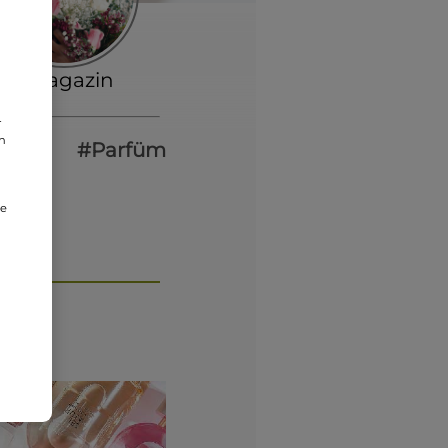
#Magazin
r
an
flege
#Parfüm
ie