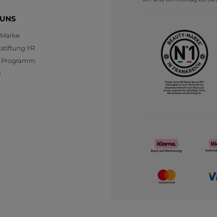
 UNS
 Marke
stiftung YR
te Programm
e