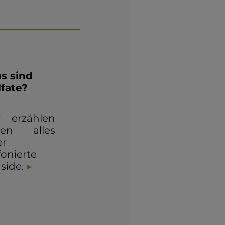
s sind
lfate?
r erzählen
nen alles
er
fonierte
side.