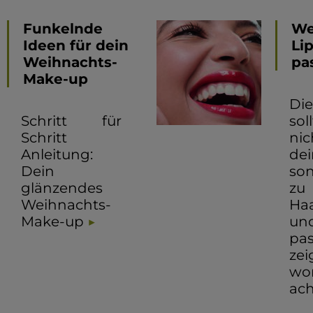
Funkelnde
We
Ideen für dein
Li
Weihnachts-
pa
Make-up
Di
Schritt für
sol
Schritt
ni
Anleitung:
dei
Dein
so
glänzendes
zu
Weihnachts-
Haa
Make-up
un
pa
ze
wo
ach