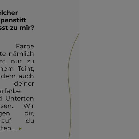
lcher
ppenstift
sst zu mir?
e Farbe
lte nämlich
cht nur zu
nem Teint,
ndern auch
 deiner
rfarbe
d Unterton
ssen. Wir
igen dir,
rauf du
ten ...