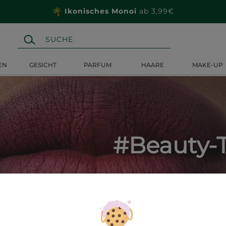
Ikonisches Monoi
ab 3,99€
EN
GESICHT
PARFUM
HAARE
MAKE-UP
#Beauty-