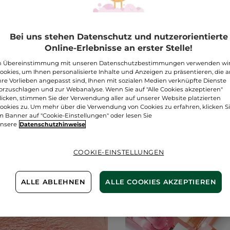
Bei uns stehen Datenschutz und nutzerorientierte
#Beauty-Tipp
#Lifestyle
Online-Erlebnisse an erster Stelle!
ng
▲
n Übereinstimmung mit unseren Datenschutzbestimmungen verwenden wi
ookies, um Ihnen personalisierte Inhalte und Anzeigen zu präsentieren, die 
ege
#Make-up
#Körperpflege
#Haarp
hre Vorlieben angepasst sind, Ihnen mit sozialen Medien verknüpfte Dienste
orzuschlagen und zur Webanalyse. Wenn Sie auf "Alle Cookies akzeptieren"
licken, stimmen Sie der Verwendung aller auf unserer Website platzierten
ookies zu. Um mehr über die Verwendung von Cookies zu erfahren, klicken S
m Banner auf "Cookie-Einstellungen" oder lesen Sie
nsere
Datenschutzhinweise
Aktuelles
COOKIE-EINSTELLUNGEN
ALLE ABLEHNEN
ALLE COOKIES AKZEPTIEREN