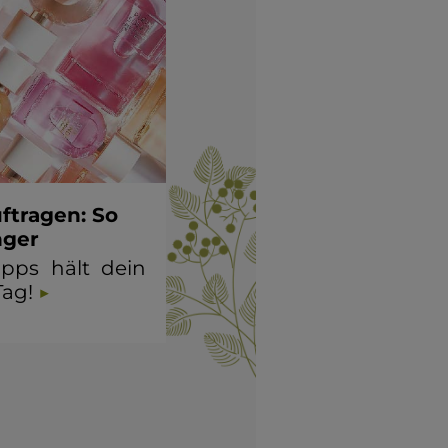
ftragen: So
nger
ipps hält dein
Tag!