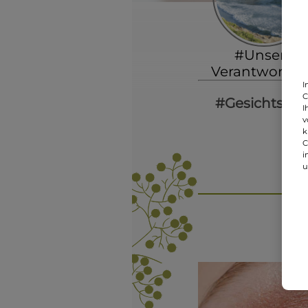
#Unsere
Verantwortu
I
C
#Gesichtspfl
I
v
k
C
i
u