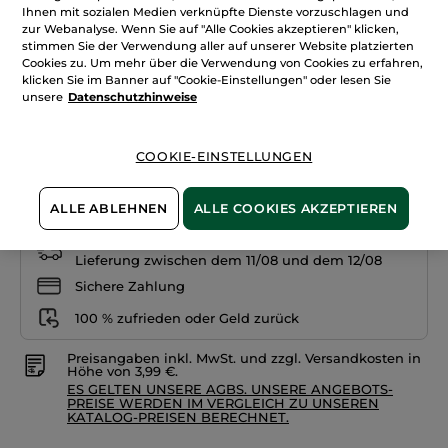
Ihnen mit sozialen Medien verknüpfte Dienste vorzuschlagen und
anzeigen.
Foundation
zur Webanalyse. Wenn Sie auf "Alle Cookies akzeptieren" klicken,
+18
Super
stimmen Sie der Verwendung aller auf unserer Website platzierten
Mat
Cookies zu. Um mehr über die Verwendung von Cookies zu erfahren,
Gold 300
klicken Sie im Banner auf "Cookie-Einstellungen" oder lesen Sie
unsere
Datenschutzhinweise
Menge
COOKIE-EINSTELLUNGEN
IN DEN WARENKORB
ALLE ABLEHNEN
ALLE COOKIES AKZEPTIEREN
Freie Versandkosten ab 20€
Lieferung zwischen dem 11/08 und dem 12/08
Sichere Zahlung
100 % zufrieden oder Geld zurück
Preisangaben inkl. MwSt. und zzgl. Versandkosten in
Höhe von 3,99 €.
ES GELTEN UNSERE AGBS. UNSERE ANGEBOTS-
PREISE WERDEN IM VERGLEICH ZU UNSEREN
KATALOG-PREISEN BERECHNET.