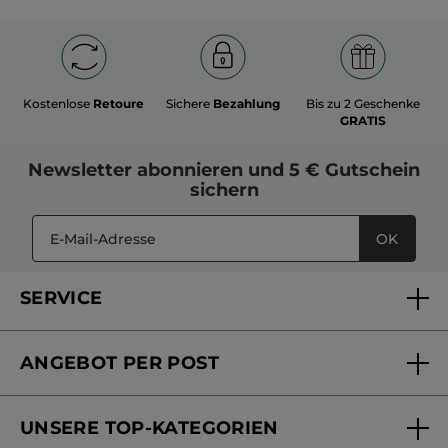
Kostenlose
Retoure
Sichere
Bezahlung
Bis zu 2 Geschenke
GRATIS
Newsletter
abonnieren und
5 € Gutschein
sichern
OK
SERVICE
FAQs und Kontakt
ANGEBOT PER POST
Mein Konto
Versandhandel Sendung verfolgen
Online Beauty Beratung
UNSERE TOP-KATEGORIEN
Versandhandel Preisliste
Online Preisliste