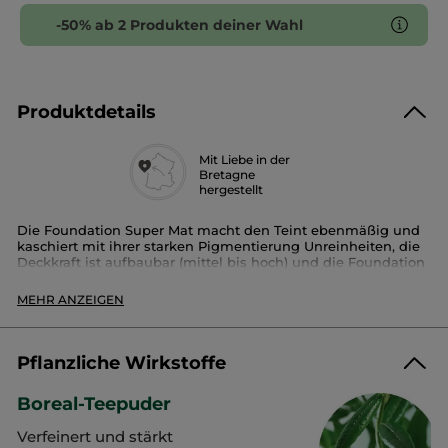
-50% ab 2 Produkten deiner Wahl
Produktdetails
Mit Liebe in der
Bretagne
hergestellt
Die Foundation Super Mat macht den Teint ebenmäßig und
kaschiert mit ihrer starken Pigmentierung Unreinheiten, die
Deckkraft ist aufbaubar (mittel bis hoch) und die Foundation
hält den ganzen Tag lang.
Dank des Boréal-Teepulvers wird die Haut mattiert und
MEHR ANZEIGEN
ausgeglichen: glänzende Partien werden Tag für Tag
abgemildert. Die cremige, flüssige Textur verschmilzt mit der
Haut und garantiert Komfort, dank unserer neuen, zu 80 %
auf pflegenden Inhaltsstoffen beruhenden Formeln.
Pflanzliche Wirkstoffe
Vorteile:
Boreal-Teepuder
- 16 Stunden Halt*
- Nicht fettende Creme-Textur
Verfeinert und stärkt
- Nicht komedogen, nicht verschließend.