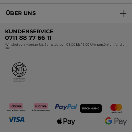
Aktuelle Angebote
ÜBER UNS
Black Friday Yves Rocher
Unsere Marke
Weihnachtskollektion
KUNDENSERVICE
Umweltstiftung YR
Geschenkideen Yves Rocher
0711 88 77 66 11
Wir sind von Montag bis Samstag von 08.00 bis 19.00 Uhr persönlich für dich
Affiliate Programm
Kollektion Monoi Yves Rocher
da!
Karriere