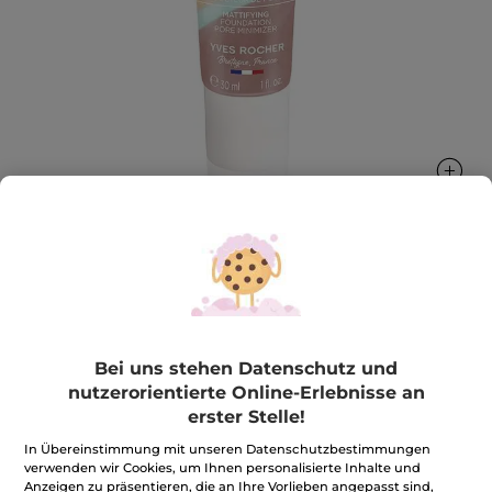
Foundation Super Mat
Macht den Teint ebenmäßig, verkleinert die Poren
und mattiert
Bei uns stehen Datenschutz und
30 ml
nutzerorientierte Online-Erlebnisse an
★★★★★
★★★★★
3.4
(147)
BEWERTUNG VERFASSEN
erster Stelle!
3.4
von
In Übereinstimmung mit unseren Datenschutzbestimmungen
21,90€
*
5
verwenden wir Cookies, um Ihnen personalisierte Inhalte und
Sternen.
73,00€ / 100ml
Anzeigen zu präsentieren, die an Ihre Vorlieben angepasst sind,
Bewertungen