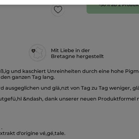
-50% ab 2 Produk
Mit Liebe in der
Bretagne hergestellt
,ig und kaschiert Unreinheiten durch eine hohe Pigmen
, den ganzen Tag lang.
rd ausgeglichen und glä,nzt von Tag zu Tag weniger, gl
tgefü,hl &ndash, dank unserer neuen Produktformel 
.
trakt d'origine vé,gé,tale.