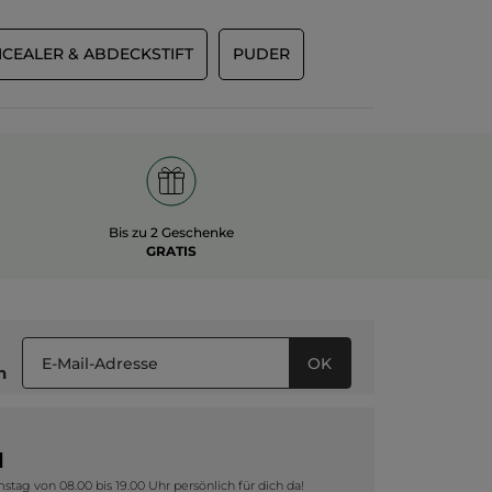
CEALER & ABDECKSTIFT
PUDER
Bis zu 2 Geschenke
GRATIS
Flore_M
·
vor 6 Monaten
★★★★★
★★★★★
OK
5
n
Vraiment matifiant!
von
Je l’utilise depuis un an et je suis
5
juste éblouissante avec ce teint mat!
ternen.
MIT GOOGLE ÜBERSETZEN
1
tag von 08.00 bis 19.00 Uhr persönlich für dich da!