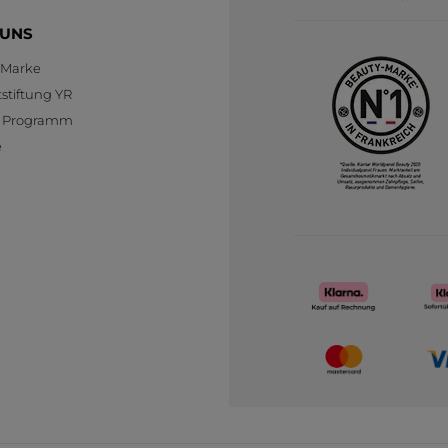
MIT GOOGLE ÜBERSETZEN
 UNS
Ursprünglich veröffentlicht auf yves-rocher.fr
 Marke
stiftung YR
SC
·
vor 5 Monaten
te Programm
Antwort von yves-rocher.fr:
e
Nous sommes navré que le Fond de
Teint Super Mat ne réponde pas à vos
attentes de par la teinte malgré les
conseils apportés.
Toutes vos remarques sont
transmises à l'équipe concernée, qui
ne manquera pas d'en tenir compte.
A bientôt !
MEHR