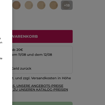
+18
N DEN WARENKORB
r
an
kosten ab 20€
schen dem 11/08 und dem 12/08
ie
ng
n oder Geld zurück
l. MwSt. und zzgl. Versandkosten in Höhe
RE AGBS. UNSERE ANGEBOTS-PREISE
GLEICH ZU UNSEREN KATALOG-PREISEN