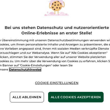
Foundation
Super
Mat
Rosé 200
Menge
Bei uns stehen Datenschutz und nutzerorientierte
Online-Erlebnisse an erster Stelle!
I
n Übereinstimmung mit unseren Datenschutzbestimmungen verwenden wi
ookies, um Ihnen personalisierte Inhalte und Anzeigen zu präsentieren, die 
hre Vorlieben angepasst sind, Ihnen mit sozialen Medien verknüpfte Dienste
Freie Versand
orzuschlagen und zur Webanalyse. Wenn Sie auf "Alle Cookies akzeptieren"
Lieferung zwi
licken, stimmen Sie der Verwendung aller auf unserer Website platzierten
ookies zu. Um mehr über die Verwendung von Cookies zu erfahren, klicken S
Sichere Zahlu
m Banner auf "Cookie-Einstellungen" oder lesen Sie
nsere
Datenschutzhinweise
100 % zufriede
Preisangaben ink
COOKIE-EINSTELLUNGEN
von 3,99 €.
ES GELTEN UNSE
WERDEN IM VER
ALLE ABLEHNEN
ALLE COOKIES AKZEPTIEREN
BERECHNET.