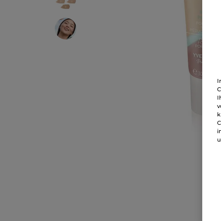
I
C
I
v
k
C
i
u