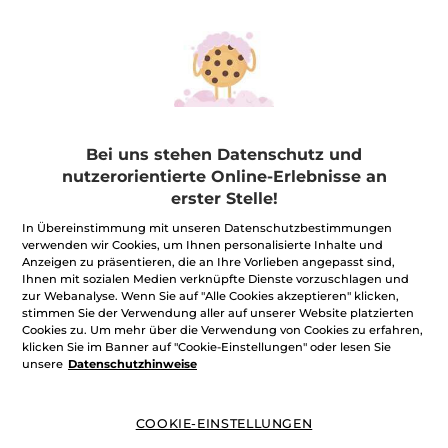
Bei uns stehen Datenschutz und
Nagellack
nutzerorientierte Online-Erlebnisse an
5 ml
- 28 Nuancen
erster Stelle!
(981)
In Übereinstimmung mit unseren Datenschutzbestimmungen
198,00€ / 100ml
verwenden wir Cookies, um Ihnen personalisierte Inhalte und
Anzeigen zu präsentieren, die an Ihre Vorlieben angepasst sind,
9,90€
Ihnen mit sozialen Medien verknüpfte Dienste vorzuschlagen und
-
50% ab 2 Produkten deiner Wahl
zur Webanalyse. Wenn Sie auf "Alle Cookies akzeptieren" klicken,
stimmen Sie der Verwendung aller auf unserer Website platzierten
FARBE WÄHLEN
Cookies zu. Um mehr über die Verwendung von Cookies zu erfahren,
(28)
klicken Sie im Banner auf "Cookie-Einstellungen" oder lesen Sie
unsere
Datenschutzhinweise
COOKIE-EINSTELLUNGEN