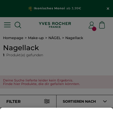
Ikonisches Monoi
ab 3,99€
Homepage
Make-up
NÄGEL
Nagellack
Nagellack
1
Produkt(e) gefunden
Deine Suche lieferte leider kein Ergebnis.
Finde hier Produkte, die dir gefallen könnten.
FILTER
SORTIEREN NACH