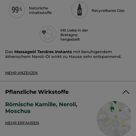
Natürliche
Recycelbares Glas
Inhaltsstoffe
Mit Liebe in der
Bretagne
hergestellt
Das
Massageöl Tendres Instants
mit beruhigendem
ätherischem Neroli-Öl wirkt zu Hause sehr entspannend.
Dieses Duftöl nährt die Haut und verleiht ihr einen seidigen
Glanz. Es sorgt für sanftes Wohlbefinden, sodass du dich
MEHR ANZEIGEN
fühlst wie in einem zarten Kokon.
Intensität :
Ausgewogen
Duftfamilie:
Floral, moschusartig
Pflanzliche Wirkstoffe
Duftnoten:
Römische Kamille, Neroli, Moschus
Römische Kamille, Neroli,
Moschus
Unser Engagement in der Praxis:
MEHR ERFAHREN
- Glas größtenteils recycelbar
- Flakon größtenteils recycelbar
- in der Bretagne hergestellt