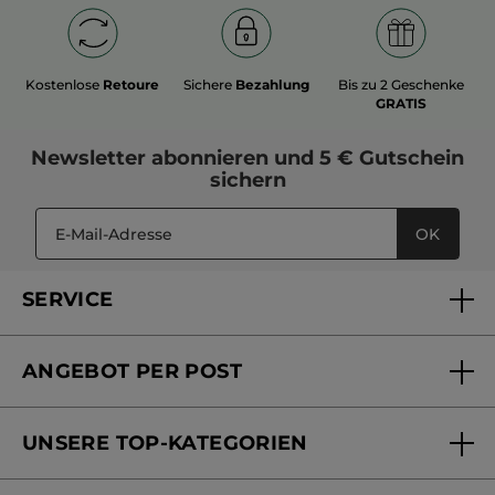
Kostenlose
Retoure
Sichere
Bezahlung
Bis zu 2 Geschenke
GRATIS
Newsletter
abonnieren und
5 € Gutschein
sichern
OK
SERVICE
FAQs und Kontakt
ANGEBOT PER POST
Mein Konto
Versandhandel Sendung verfolgen
Online Beauty Beratung
UNSERE TOP-KATEGORIEN
Versandhandel Preisliste
Online Preisliste
Aktuelle Angebote