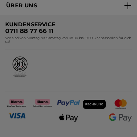
ÜBER UNS
Black Friday Yves Rocher
Unsere Marke
Weihnachtskollektion
KUNDENSERVICE
Umweltstiftung YR
Geschenkideen Yves Rocher
0711 88 77 66 11
Wir sind von Montag bis Samstag von 08.00 bis 19.00 Uhr persönlich für dich
Affiliate Programm
Kollektion Monoi Yves Rocher
da!
Karriere