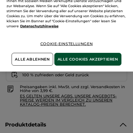
Sternen.
Ihnen mit sozialen Medien verknüpfte Dienste vorzuschlagen und
7,96€ / 100ml
Bewertungen
zur Webanalyse. Wenn Sie auf "Alle Cookies akzeptieren" klicken,
anzeigen.
stimmen Sie der Verwendung aller auf unserer Website platzierten
Menge
Tendres
Cookies zu. Um mehr über die Verwendung von Cookies zu erfahren,
Instants
-
klicken Sie im Banner auf "Cookie-Einstellungen" oder lesen Sie
Massageöl
unsere
Datenschutzhinweise
IN DEN WARENKORB
COOKIE-EINSTELLUNGEN
Freie Versandkosten ab 20€
Lieferung zwischen dem 11/08 und dem 12/08
ALLE ABLEHNEN
ALLE COOKIES AKZEPTIEREN
Sichere Zahlung
100 % zufrieden oder Geld zurück
Preisangaben inkl. MwSt. und zzgl. Versandkosten in
Höhe von 3,99 €.
ES GELTEN UNSERE AGBS. UNSERE ANGEBOTS-
PREISE WERDEN IM VERGLEICH ZU UNSEREN
KATALOG-PREISEN BERECHNET.
Produktdetails