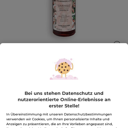
Tendres Instants - Massageöl
Das Massageöl hat intensive Noten mit einer
Bei uns stehen Datenschutz und
Herznote aus Neroli, das für seine beruhigende
Wirkung bekannt ist.
nutzerorientierte Online-Erlebnisse an
100 ml
erster Stelle!
★★★★★
★★★★★
5.0
(21)
BEWERTUNG VERFASSEN
In Übereinstimmung mit unseren Datenschutzbestimmungen
5
verwenden wir Cookies, um Ihnen personalisierte Inhalte und
von
7,96€
*
19,90€
-60%
Anzeigen zu präsentieren, die an Ihre Vorlieben angepasst sind,
5