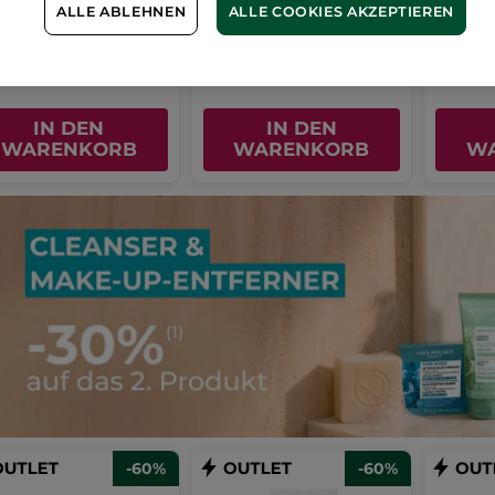
(1069)
(13)
ALLE ABLEHNEN
ALLE COOKIES AKZEPTIEREN
527,20€ / 1l
463,20€ / 
,56€
26,36€
23,1
64,90€
65,90€
IN DEN
IN DEN
WARENKORB
WARENKORB
W
-60%
-60%