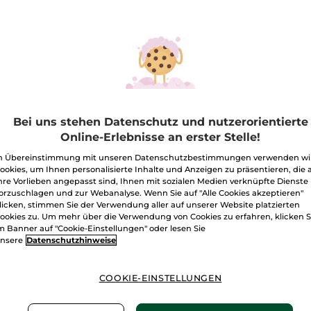
ege
Bei uns stehen Datenschutz und nutzerorientierte
-61%
-60%
Online-Erlebnisse an erster Stelle!
n Übereinstimmung mit unseren Datenschutzbestimmungen verwenden wi
ookies, um Ihnen personalisierte Inhalte und Anzeigen zu präsentieren, die 
hre Vorlieben angepasst sind, Ihnen mit sozialen Medien verknüpfte Dienste
orzuschlagen und zur Webanalyse. Wenn Sie auf "Alle Cookies akzeptieren"
licken, stimmen Sie der Verwendung aller auf unserer Website platzierten
ookies zu. Um mehr über die Verwendung von Cookies zu erfahren, klicken S
m Banner auf "Cookie-Einstellungen" oder lesen Sie
nsere
Datenschutzhinweise
schenkbox
Korrigierendes Supra
Korrig
COOKIE-EINSTELLUNGEN
mme une
Essence Serum
Schön
idence
Tag - 
Glas Flakon mit Pipette
50 ml
Tiegel
50
50ml