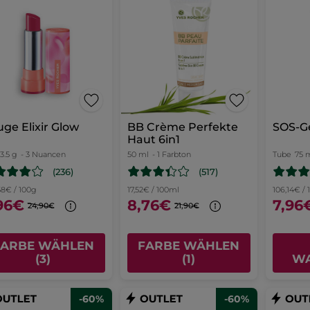
ge Elixir Glow
BB Crème Perfekte
SOS-G
Haut 6in1
3.5 g
- 3 Nuancen
50 ml
- 1 Farbton
Tube
75 
(236)
(517)
58€ / 100g
17,52€ / 100ml
106,14€ / 1
96€
8,76€
7,96
24,90€
21,90€
FARBE WÄHLEN
FARBE WÄHLEN
(3)
(1)
W
-60%
-60%