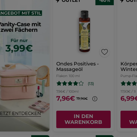
-60%
Ondes Positives -
Körpe
Massageöl
Winte
Flakon
100 ml
Pump-Fl
(13)
7,96€ / 100ml
17,93€ / 1l
7,96€
6,99
19,90€
IN DEN
WARENKORB
W