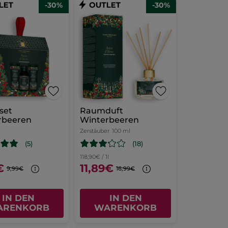
-30%
-30%
set
Raumduft
rbeeren
Winterbeeren
Zerstäuber
100 ml
(18)
(5)
118,90€ / 1l
€
11,89€
9,99€
16,99€
IN DEN
IN DEN
ARENKORB
WARENKORB