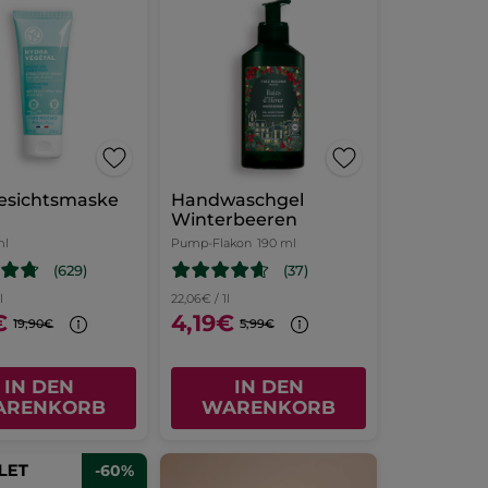
esichtsmaske
Handwaschgel
Winterbeeren
ml
Pump-Flakon
190 ml
(629)
(37)
l
22,06€ / 1l
€
4,19€
19,90€
5,99€
IN DEN
IN DEN
ARENKORB
WARENKORB
-60%