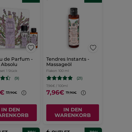
u de Parfum -
Tendres Instants -
 Absolu
Massageöl
set
1 Stück
Flakon
100 ml
(21)
(9)
7,96€ / 100ml
6€
7,96€
53,90€
19,90€
IN DEN
IN DEN
ARENKORB
WARENKORB