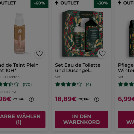
-60%
-30%
d de Teint Plein
Set Eau de Toilette
Pflege
at 10H*
und Duschgel
Winte
Winterbeeren
l
- 1 Farbton
Set
Set
(170)
(4)
7€ / 100ml
,96€
18,89€
6,99
29,90€
26,99€
FARBE WÄHLEN
IN DEN
(1)
WARENKORB
W