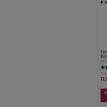
Fon
Écl
30 m
39,8
11