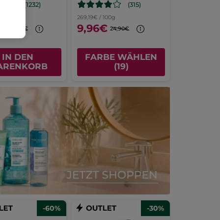
(1232)
(315)
1l
269,19€ / 100g
6€
9,96€
57,90€
24,90€
IN DEN
FARBE WÄHLEN
ARENKORB
(19)
-60%
-30%