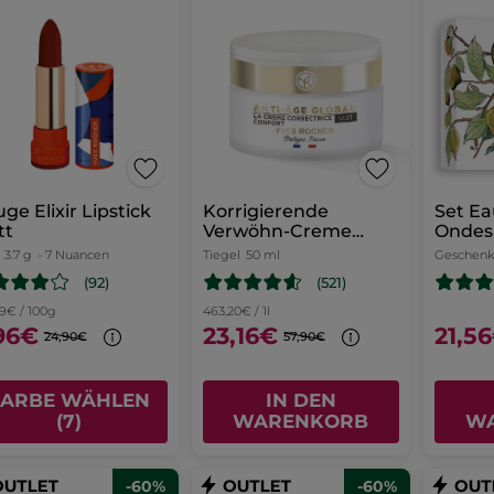
ge Elixir Lipstick
Korrigierende
Set Ea
tt
Verwöhn-Creme
Ondes 
Nacht 50 ml
3.7 g
- 7 Nuancen
Tiegel
50 ml
Geschenk
(92)
(521)
19€ / 100g
463,20€ / 1l
96€
23,16€
21,5
24,90€
57,90€
FARBE WÄHLEN
IN DEN
(7)
WARENKORB
W
-60%
-60%