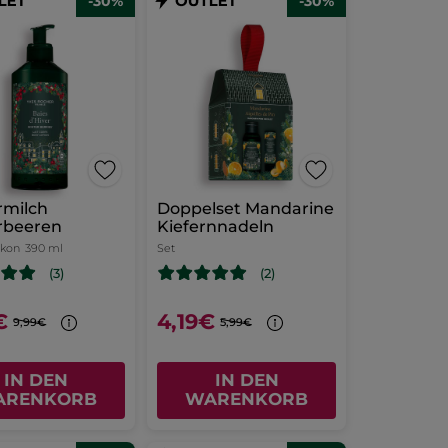
-30%
-30%
rmilch
Doppelset Mandarine
rbeeren
Kiefernnadeln
akon
390 ml
Set
(3)
(2)
€
4,19€
9,99€
5,99€
IN DEN
IN DEN
ARENKORB
WARENKORB