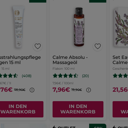
strahlungspflege
Calme Absolu -
Set Ea
en 15 ml
Massageöl
Calme
15 ml
Flakon
100 ml
Geschenk
(408)
(20)
,67€ / 1l
7,96€ / 100ml
,76€
7,96€
21,5
46,90€
19,90€
IN DEN
IN DEN
WARENKORB
WARENKORB
W