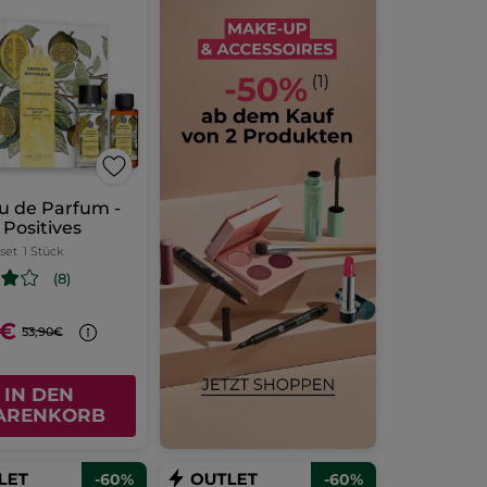
u de Parfum -
Positives
set
1 Stück
(8)
6€
53,90€
IN DEN
ARENKORB
-60%
-60%