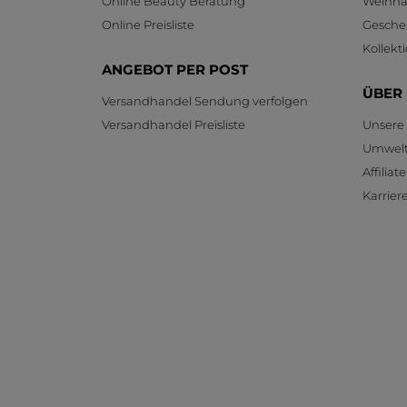
Online Beauty Beratung
Weihnac
Online Preisliste
Gesche
Kollekt
ANGEBOT PER POST
ÜBER
Versandhandel Sendung verfolgen
Versandhandel Preisliste
Unsere
Umwelt
Affilia
Karrier