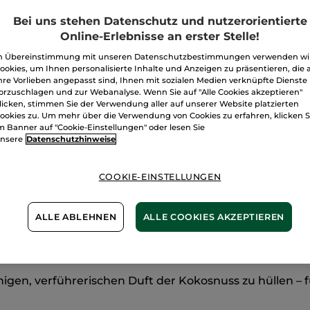
Menge
Pflegeset
Essentials
Bei uns stehen Datenschutz und nutzerorientierte
–
Kokosnuss
Online-Erlebnisse an erster Stelle!
I
n Übereinstimmung mit unseren Datenschutzbestimmungen verwenden wi
ookies, um Ihnen personalisierte Inhalte und Anzeigen zu präsentieren, die 
Freie Versand
hre Vorlieben angepasst sind, Ihnen mit sozialen Medien verknüpfte Dienste
Lieferung zwi
orzuschlagen und zur Webanalyse. Wenn Sie auf "Alle Cookies akzeptieren"
licken, stimmen Sie der Verwendung aller auf unserer Website platzierten
Sichere Zahlu
ookies zu. Um mehr über die Verwendung von Cookies zu erfahren, klicken S
m Banner auf "Cookie-Einstellungen" oder lesen Sie
100 % zufriede
nsere
Datenschutzhinweise
Preisangaben ink
von 3,99 €.
COOKIE-EINSTELLUNGEN
ES GELTEN UNSE
WERDEN IM VER
BERECHNET.
ALLE ABLEHNEN
ALLE COOKIES AKZEPTIEREN
igen, verführerischen Duft der Kokosnuss zu hüllen – fü