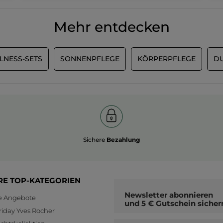
beträgt:
von
3.9
5.
Mehr entdecken
von
5.
LNESS-SETS
SONNENPFLEGE
KÖRPERPFLEGE
DU
Sichere
Bezahlung
RE TOP-KATEGORIEN
Newsletter
abonnieren
le Angebote
und
5 € Gutschein
sicher
riday Yves Rocher