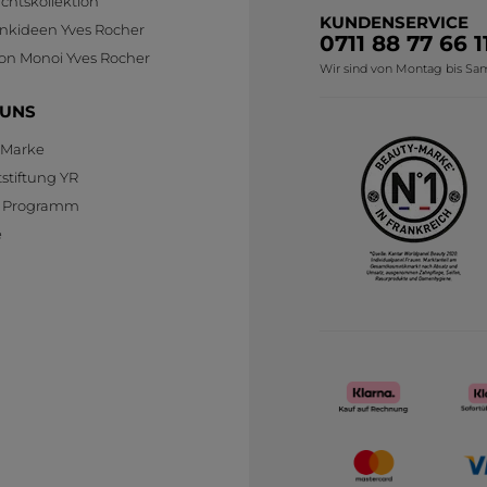
htskollektion
KUNDENSERVICE
nkideen Yves Rocher
0711 88 77 66 1
ion Monoi Yves Rocher
Wir sind von Montag bis Sams
 UNS
 Marke
stiftung YR
te Programm
e