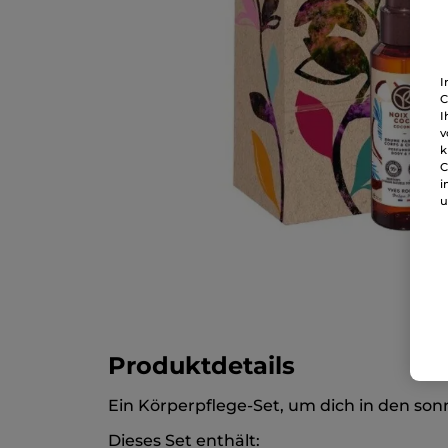
I
C
I
v
k
C
i
u
Produktdetails
Ein Körperpflege-Set, um dich in den sonn
Dieses Set enthält: