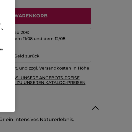
N DEN WARENKORB
r
an
kosten ab 20€
schen dem 11/08 und dem 12/08
ng
ie
n oder Geld zurück
l. MwSt. und zzgl. Versandkosten in Höhe
RE AGBS. UNSERE ANGEBOTS-PREISE
GLEICH ZU UNSEREN KATALOG-PREISEN
r ein intensives Naturerlebnis.