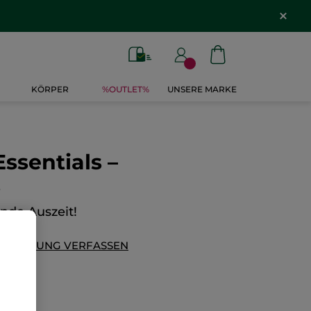
KÖRPER
%OUTLET%
UNSERE MARKE
Essentials –
s
nde Auszeit!
EWERTUNG VERFASSEN
47€