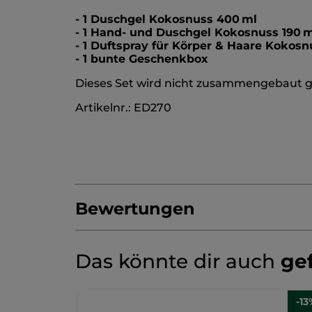
- 1 Duschgel Kokosnuss 400 ml
- 1 Hand- und Duschgel Kokosnuss 190 
- 1 Duftspray für Körper & Haare Kokosn
- 1 bunte Geschenkbox
Dieses Set wird nicht zusammengebaut ge
Artikelnr.: ED270
Bewertungen
4.7/5
(437 bewertungen)
★★★★★
★★★★★
Das könnte dir auch
gef
4.7
von
BEWERTUNG VERFASSEN
.
5
Sternen.
(1)
-29%
-13
Bei
Bewertungen