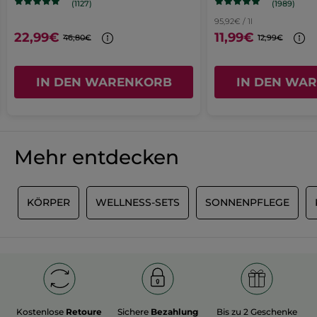
(1989)
(1127)
Fenster
MIT GOOGLE ÜBERSETZEN
95,92€ / 1l
22,99€
11,99€
geöffnet.
46,80€
12,99€
Empfiehlt dieses Produkt
Ja
Ursprünglich veröffentlicht auf yves-rocher.fr
IN DEN WARENKORB
IN DEN WA
MEHR
Mehr entdecken
R
KÖRPER
WELLNESS-SETS
SONNENPFLEGE
Kostenlose
Retoure
Sichere
Bezahlung
Bis zu 2 Geschenke