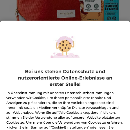
Pflegendes Körperritual - Monoï &
Bei uns stehen Datenschutz und
Sheabutter
nutzerorientierte Online-Erlebnisse an
erster Stelle!
Nährt die Haut und verwöhnt die Sinne
1 Stück
In Übereinstimmung mit unseren Datenschutzbestimmungen
verwenden wir Cookies, um Ihnen personalisierte Inhalte und
★★★★★
★★★★★
4.7
(1355)
BEWERTUNG VERFASSEN
Anzeigen zu präsentieren, die an Ihre Vorlieben angepasst sind,
4.7
Ihnen mit sozialen Medien verknüpfte Dienste vorzuschlagen und
von
13,99€
*
24,89€
zur Webanalyse. Wenn Sie auf "Alle Cookies akzeptieren" klicken,
-44%
5
stimmen Sie der Verwendung aller auf unserer Website platzierten
Sternen.
Bewertungen
Cookies zu. Um mehr über die Verwendung von Cookies zu erfahren,
Menge
anzeigen.
klicken Sie im Banner auf "Cookie-Einstellungen" oder lesen Sie
Pflegendes