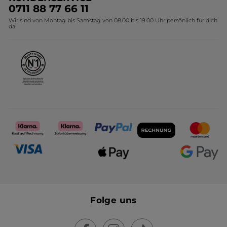
Umweltstiftung YR
Geschenkideen Yves Rocher
0711 88 77 66 11
Wir sind von Montag bis Samstag von 08.00 bis 19.00 Uhr persönlich für dich
Affiliate Programm
Kollektion Monoi Yves Rocher
da!
Karriere
Folge uns