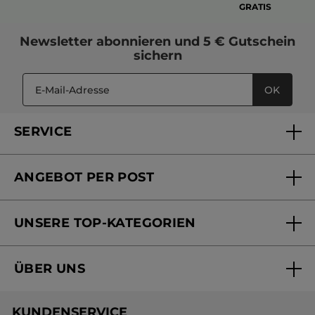
GRATIS
Newsletter
abonnieren und
5 € Gutschein
sichern
OK
SERVICE
FAQs und Kontakt
ANGEBOT PER POST
Mein Konto
Versandhandel Sendung verfolgen
Online Beauty Beratung
UNSERE TOP-KATEGORIEN
Versandhandel Preisliste
Online Preisliste
Aktuelle Angebote
ÜBER UNS
Black Friday Yves Rocher
Unsere Marke
Weihnachtskollektion
KUNDENSERVICE