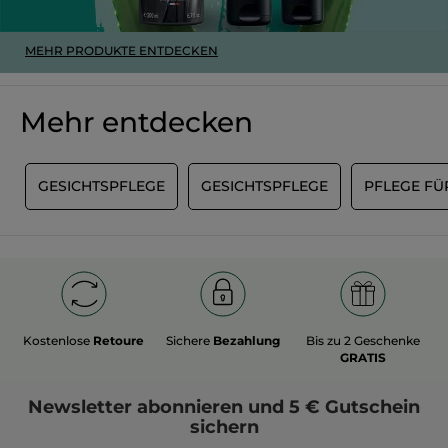
MEHR PRODUKTE ENTDECKEN
Mehr entdecken
E
GESICHTSPFLEGE
GESICHTSPFLEGE
PFLEGE FÜ
Kostenlose
Retoure
Sichere
Bezahlung
Bis zu 2 Geschenke
GRATIS
Newsletter
abonnieren und
5 € Gutschein
sichern