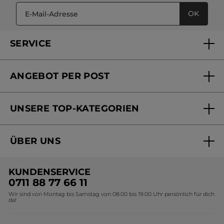
OK
SERVICE
FAQs und Kontakt
ANGEBOT PER POST
Mein Konto
Versandhandel Sendung verfolgen
Online Beauty Beratung
UNSERE TOP-KATEGORIEN
Versandhandel Preisliste
Online Preisliste
Aktuelle Angebote
ÜBER UNS
Black Friday Yves Rocher
Unsere Marke
Weihnachtskollektion
KUNDENSERVICE
Umweltstiftung YR
Geschenkideen Yves Rocher
0711 88 77 66 11
Wir sind von Montag bis Samstag von 08.00 bis 19.00 Uhr persönlich für dich
Affiliate Programm
Kollektion Monoi Yves Rocher
da!
Karriere