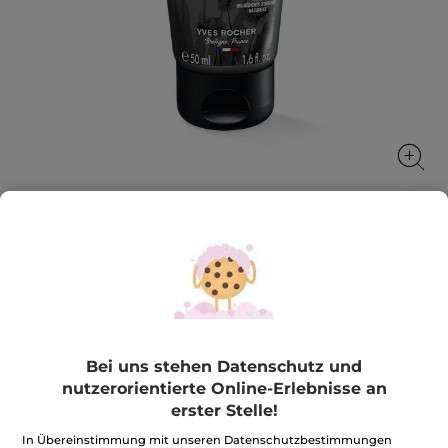
Gesichts- & Kurzbart-Pflege
Spendet Feuchtigkeit, belebt die Haut und macht den
Bart weich
50 ml
Bei uns stehen Datenschutz und
★★★★★
★★★★★
4.2
(10)
BEWERTUNG VERFASSEN
nutzerorientierte Online-Erlebnisse an
4.2
erster Stelle!
von
19,90€
*
5
Sternen.
398,00€ / 1l
In Übereinstimmung mit unseren Datenschutzbestimmungen
Bewertungen