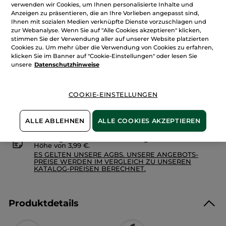
verwenden wir Cookies, um Ihnen personalisierte Inhalte und
anzeigen.
Menge
Gesichts-
Anzeigen zu präsentieren, die an Ihre Vorlieben angepasst sind,
&
Ihnen mit sozialen Medien verknüpfte Dienste vorzuschlagen und
Kurzbart-
zur Webanalyse. Wenn Sie auf "Alle Cookies akzeptieren" klicken,
Pflege
stimmen Sie der Verwendung aller auf unserer Website platzierten
IN DEN WARENKORB
Cookies zu. Um mehr über die Verwendung von Cookies zu erfahren,
klicken Sie im Banner auf "Cookie-Einstellungen" oder lesen Sie
unsere
Datenschutzhinweise
Freie Versandkosten ab 20€
Lieferung zwischen dem 12/08 und dem 13/08
COOKIE-EINSTELLUNGEN
Sichere Zahlung
100 % zufrieden oder Geld zurück
ALLE ABLEHNEN
ALLE COOKIES AKZEPTIEREN
Preisangaben inkl. MwSt. und zzgl. Versandkosten in
Höhe von 3,99 €.
ES GELTEN UNSERE AGBS. UNSERE ANGEBOTS-
PREISE WERDEN IM VERGLEICH ZU UNSEREN
KATALOG-PREISEN BERECHNET.
Produktdetails