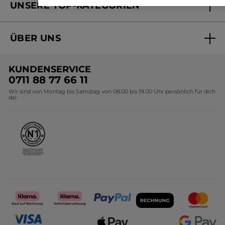
UNSERE TOP-KATEGORIEN
Versandhandel Preisliste
Online Preisliste
Aktuelle Angebote
ÜBER UNS
Black Friday Yves Rocher
Unsere Marke
Weihnachtskollektion
KUNDENSERVICE
Umweltstiftung YR
Geschenkideen Yves Rocher
0711 88 77 66 11
Wir sind von Montag bis Samstag von 08.00 bis 19.00 Uhr persönlich für dich
Affiliate Programm
Kollektion Monoi Yves Rocher
da!
Karriere