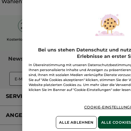
Wählen Sie Ihr Accessoire GRATIS
Kostenlose
Retoure
Sichere
Bezahlung
Bis zu 2 Geschenke
GRATIS
Bei uns stehen Datenschutz und nutze
Erlebnisse an erster S
Newsletter
abonnieren und
5 € Gutschein
sichern
In Übereinstimmung mit unseren Datenschutzbestimmung
Ihnen personalisierte Inhalte und Anzeigen zu präsentieren
sind, Ihnen mit sozialen Medien verknüpfte Dienste vorzu
OK
Sie auf "Alle Cookies akzeptieren" klicken, stimmen Sie der
Website platzierten Cookies zu. Um mehr über die Verwend
klicken Sie im Banner auf "Cookie-Einstellungen" oder lesen
SERVICE
COOKIE-EINSTELLUNG
FAQs und Kontakt
ANGEBOT PER POST
Mein Konto
ALLE ABLEHNEN
ALLE COOKIES
Versandhandel Sendung verfolgen
Online Beauty Beratung