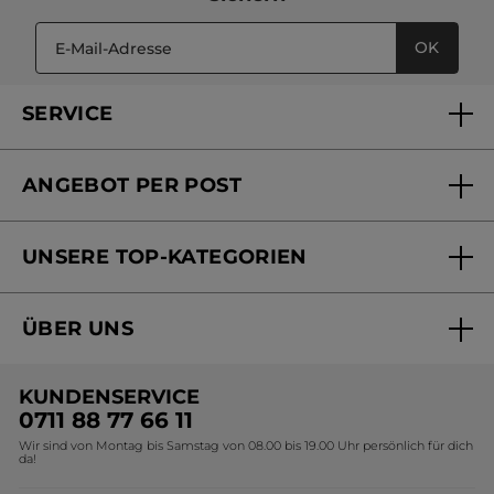
OK
SERVICE
FAQs und Kontakt
ANGEBOT PER POST
Mein Konto
Versandhandel Sendung verfolgen
Online Beauty Beratung
UNSERE TOP-KATEGORIEN
Versandhandel Preisliste
Online Preisliste
Aktuelle Angebote
ÜBER UNS
Black Friday Yves Rocher
Unsere Marke
Weihnachtskollektion
KUNDENSERVICE
Umweltstiftung YR
Geschenkideen Yves Rocher
0711 88 77 66 11
Wir sind von Montag bis Samstag von 08.00 bis 19.00 Uhr persönlich für dich
Affiliate Programm
Kollektion Monoi Yves Rocher
da!
Karriere